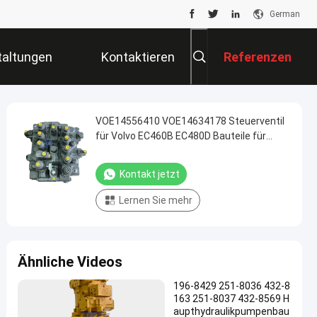
German
taltungen
Kontaktieren
Referenzen
Sie Uns
VOE14556410 VOE14634178 Steuerventil
für Volvo EC460B EC480D Bauteile für
Bagger
Kontakt jetzt
Lernen Sie mehr
Ähnliche Videos
196-8429 251-8036 432-8
163 251-8037 432-8569 H
aupthydraulikpumpenbau