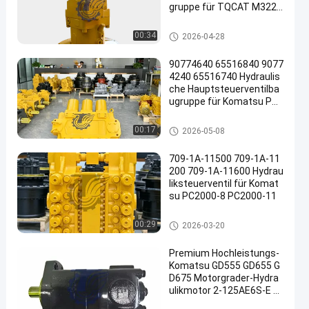
gruppe für TQCAT M322D
Mobilbagger Hochwertige
Hochleistungsersatzteile
Bagger Hydraulic Pump
00:34
2026-04-28
90774640 65516840 9077
4240 65516740 Hydraulis
che Hauptsteuerventilba
ugruppe für Komatsu PC3
000-6 PC4000-6 Bagger S
uper Large Mining Ersatzt
Bagger Main Control Valve
00:17
2026-05-08
eile
709-1A-11500 709-1A-11
200 709-1A-11600 Hydrau
liksteuerventil für Komat
su PC2000-8 PC2000-11
Bagger Main Control Valve
00:29
2026-03-20
Premium Hochleistungs-
Komatsu GD555 GD655 G
D675 Motorgrader-Hydra
ulikmotor 2-125AE6S-E 2
3B6231100