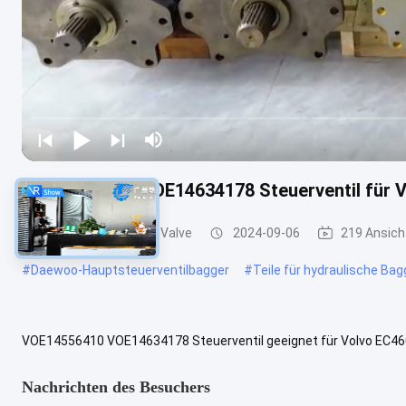
VOE14556410 VOE14634178 Steuerventil für V
Bagger Main Control Valve
2024-09-06
219 Ansich
#
Daewoo-Hauptsteuerventilbagger
#
Teile für hydraulische Ba
VOE14556410 VOE14634178 Steuerventil geeignet für Volvo EC46
Modell:VOE14556410 VOE14634178 Steuerventil geeignet für Volvo
Nachrichten des Besuchers