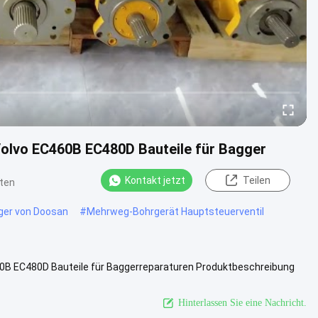
olvo EC460B EC480D Bauteile für Bagger
Kontakt jetzt
Teilen
ten
gger von Doosan
#
Mehrweg-Bohrgerät Hauptsteuerventil
0B EC480D Bauteile für Baggerreparaturen Produktbeschreibung
 EC460B EC480D .....
Ansicht mehr
Hinterlassen Sie eine Nachricht.