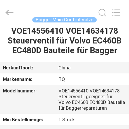
Tieqi
Construction
Machinery
Co.,
Ltd..
Bagger Main Control Valve
All
Rights
VOE14556410 VOE14634178
STARTSEITE
Reserved.
Steuerventil für Volvo EC460B
PRODUKTE
EC480D Bauteile für Bagger
VIDEOS
Herkunftsort:
China
Markenname:
TQ
VR
Modellnummer:
VOE14556410 VOE14634178
SHOW
Steuerventil geeignet für
Volvo EC460B EC480D Bauteile
für Baggerreparaturen
ÜBER
Min Bestellmenge:
1 Stück
UNS