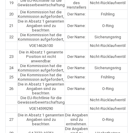
Die EU-Richtlinie für die
19
des
Nicht-Rücklaufventil
Gewässerbewirtschaftung
Herstellers
Die Kommission hat die
20
Der Name:
Frühling
Kommission aufgefordert,
Die in Absatz 1 genannten
21
Angaben sind zu
Der Name:
O-Ring
beachten.
Die Kommission hat die
22
Der Name:
Sicherungsring
Kommission aufgefordert,
VOE14626100
Nicht-Rücklaufventil
Die in Absatz 1 genannte
23
Position ist nicht
Der Name:
Nicht-Rücklaufventil
anwendbar.
Die Kommission hat die
24
Der Name:
Sicherungsring
Kommission aufgefordert,
Die Kommission hat die
25
Der Name:
Frühling
Kommission aufgefordert,
Die in Absatz 1 genannten
26
Angaben sind zu
Der Name:
O-Ring
beachten.
Die EU-Richtlinie für die
Nicht-Rücklaufventil
Gewässerbewirtschaftung
VOE14599290
Nicht-Rücklaufventil
Die in Absatz 1 genannten
Die Angaben
27
Angaben sind zu
sind zu
O-Ring
beachten.
entnehmen.
Die Angaben