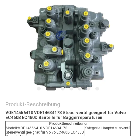
SITEMAP
DATENSCHUTZ-
BESTIMMUNGEN
Produkt-Beschreibung
VOE14556410 VOE14634178 Steuerventil geeignet für Volvo
EC460B EC480D Bauteile für Baggerreparaturen
Produktbeschreibung
Modell:
VOE14556410 VOE14634178
Kategorie:
Hauptsteuerventil
Steuerventil geeignet für Volvo EC460B EC480D