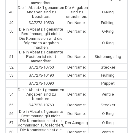
anwendbar.
Die in Absatz 1 genannten
Die Angaben
48
Angaben sind zu
sind zu
O-Ring
beachten.
entnehmen.
49
SA7273-10530
Der Name:
Frühling
Die in Absatz 1 genannte
50
Der Name:
O-Ring
Bestimmung gilt nicht.
Die Kommission wird die
folgenden Angaben
O-Ring
machen:
Die in Absatz 1 genannte
51
Position ist nicht
Der Name:
Sicherungsring
anwendbar.
52
SA7273-10760
Der Name:
Stecker
53
SA7273-10490
Der Name:
Frühling
SA7273-10090
Puppet
Die in Absatz 1 genannten
54
Angaben sind zu
Der Name:
Ventile
beachten.
55
SA7273-10760
Der Name:
Stecker
Die in Absatz 1 genannte
56
Der Name:
O-Ring
Bestimmung gilt nicht.
Die Kommission hat die
57
Der Ausgang
O-Ring
Kommission aufgefordert,
Die Kommission hat die
58
Der Name:
Ventile