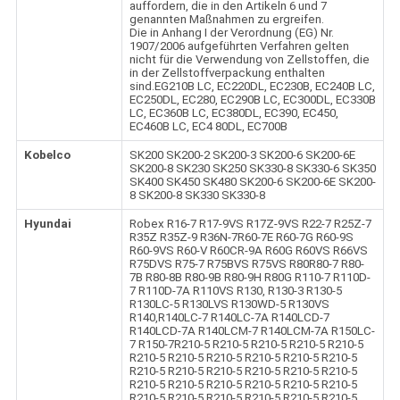
auffordern, die in den Artikeln 6 und 7
genannten Maßnahmen zu ergreifen.
Die in Anhang I der Verordnung (EG) Nr.
1907/2006 aufgeführten Verfahren gelten
nicht für die Verwendung von Zellstoffen, die
in der Zellstoffverpackung enthalten
sind.EG210B LC, EC220DL, EC230B, EC240B LC,
EC250DL, EC280, EC290B LC, EC300DL, EC330B
LC, EC360B LC, EC380DL, EC390, EC450,
EC460B LC, EC4 80DL, EC700B
Kobelco
SK200 SK200-2 SK200-3 SK200-6 SK200-6E
SK200-8 SK230 SK250 SK330-8 SK330-6 SK350
SK400 SK450 SK480 SK200-6 SK200-6E SK200-
8 SK200-8 SK330 SK330-8
Hyundai
Robex R16-7 R17-9VS R17Z-9VS R22-7 R25Z-7
R35Z R35Z-9 R36N-7R60-7E R60-7G R60-9S
R60-9VS R60-V R60CR-9A R60G R60VS R66VS
R75DVS R75-7 R75BVS R75VS R80R80-7 R80-
7B R80-8B R80-9B R80-9H R80G R110-7 R110D-
7 R110D-7A R110VS R130, R130-3 R130-5
R130LC-5 R130LVS R130WD-5 R130VS
R140,R140LC-7 R140LC-7A R140LCD-7
R140LCD-7A R140LCM-7 R140LCM-7A R150LC-
7 R150-7R210-5 R210-5 R210-5 R210-5 R210-5
R210-5 R210-5 R210-5 R210-5 R210-5 R210-5
R210-5 R210-5 R210-5 R210-5 R210-5 R210-5
R210-5 R210-5 R210-5 R210-5 R210-5 R210-5
R210-5 R210-5 R210-5 R210-5 R210-5 R210-5