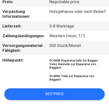
Preis:
Negotiable price
FABRIK
Verpackung
Holzgehäuse oder nach Bedarf
Informationen:
TOUR
Lieferzeit:
5-8 Werktage
QUALITÄTSKONTROLLE
Zahlungsbedingungen:
Western Union, T/T,
Versorgungsmaterial-
300 Stück/Monat
KONTAKT
Fähigkeit:
Höhepunkt:
,
EC460B Reparaturteile für Bagger
NACHRICHTEN
Volvo Bauteile zur Reparatur von
Baggern
,
EC480D Teile zur Reparatur von
ALLE
Baggern
FÄLLE
BESTPREIS
REFERENZEN