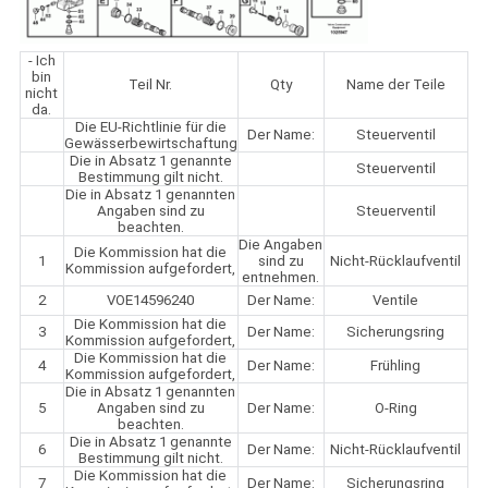
- Ich
bin
Teil Nr.
Qty
Name der Teile
nicht
da.
Die EU-Richtlinie für die
Der Name:
Steuerventil
Gewässerbewirtschaftung
Die in Absatz 1 genannte
Steuerventil
Bestimmung gilt nicht.
Die in Absatz 1 genannten
Angaben sind zu
Steuerventil
beachten.
Die Angaben
Die Kommission hat die
1
sind zu
Nicht-Rücklaufventil
Kommission aufgefordert,
entnehmen.
2
VOE14596240
Der Name:
Ventile
Die Kommission hat die
3
Der Name:
Sicherungsring
Kommission aufgefordert,
Die Kommission hat die
4
Der Name:
Frühling
Kommission aufgefordert,
Die in Absatz 1 genannten
5
Angaben sind zu
Der Name:
O-Ring
beachten.
Die in Absatz 1 genannte
6
Der Name:
Nicht-Rücklaufventil
Bestimmung gilt nicht.
Die Kommission hat die
7
Der Name:
Sicherungsring