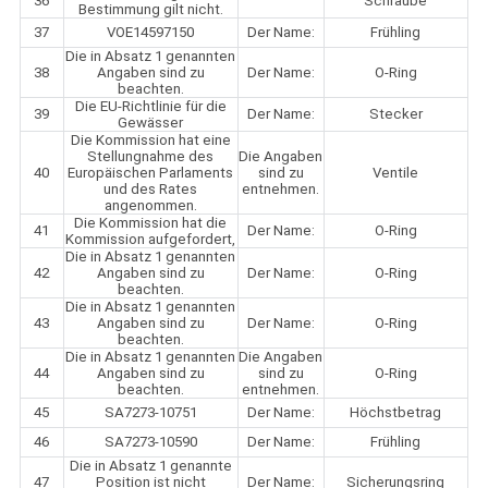
36
Schraube
Bestimmung gilt nicht.
37
VOE14597150
Der Name:
Frühling
Die in Absatz 1 genannten
38
Angaben sind zu
Der Name:
O-Ring
beachten.
Die EU-Richtlinie für die
39
Der Name:
Stecker
Gewässer
Die Kommission hat eine
Stellungnahme des
Die Angaben
40
Europäischen Parlaments
sind zu
Ventile
und des Rates
entnehmen.
angenommen.
Die Kommission hat die
41
Der Name:
O-Ring
Kommission aufgefordert,
Die in Absatz 1 genannten
42
Angaben sind zu
Der Name:
O-Ring
beachten.
Die in Absatz 1 genannten
43
Angaben sind zu
Der Name:
O-Ring
beachten.
Die in Absatz 1 genannten
Die Angaben
44
Angaben sind zu
sind zu
O-Ring
beachten.
entnehmen.
45
SA7273-10751
Der Name:
Höchstbetrag
46
SA7273-10590
Der Name:
Frühling
Die in Absatz 1 genannte
47
Position ist nicht
Der Name:
Sicherungsring