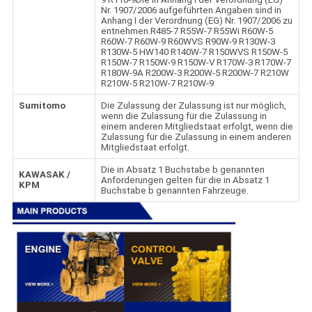
Nr. 1907/2006 aufgeführten Angaben sind in
Anhang I der Verordnung (EG) Nr. 1907/2006 zu
entnehmen.R485-7 R55W-7 R55Wi R60W-5
R60W-7 R60W-9 R60WVS R90W-9 R130W-3
R130W-5 HW140 R140W-7 R150WVS R150W-5
R150W-7 R150W-9 R150W-V R170W-3 R170W-7
R180W-9A R200W-3 R200W-5 R200W-7 R210W
R210W-5 R210W-7 R210W-9
Sumitomo
Die Zulassung der Zulassung ist nur möglich,
wenn die Zulassung für die Zulassung in
einem anderen Mitgliedstaat erfolgt, wenn die
Zulassung für die Zulassung in einem anderen
Mitgliedstaat erfolgt.
Die in Absatz 1 Buchstabe b genannten
KAWASAK /
Anforderungen gelten für die in Absatz 1
KPM
Buchstabe b genannten Fahrzeuge.