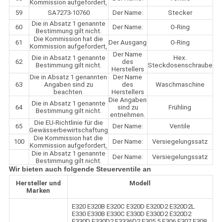
Kommission aufgefordert,
59
SA7273-10760
Der Name:
Stecker
Die in Absatz 1 genannte
60
Der Name:
O-Ring
Bestimmung gilt nicht.
Die Kommission hat die
61
Der Ausgang
O-Ring
Kommission aufgefordert,
Der Name
Die in Absatz 1 genannte
Hex.
62
des
Bestimmung gilt nicht.
Steckdosenschraube
Herstellers
Die in Absatz 1 genannten
Der Name
63
Angaben sind zu
des
Waschmaschine
beachten.
Herstellers
Die Angaben
Die in Absatz 1 genannte
64
sind zu
Frühling
Bestimmung gilt nicht.
entnehmen.
Die EU-Richtlinie für die
65
Der Name:
Ventile
Gewässerbewirtschaftung
Die Kommission hat die
100
Der Name:
Versiegelungssatz
Kommission aufgefordert,
Die in Absatz 1 genannte
Der Name:
Versiegelungssatz
Bestimmung gilt nicht.
Wir bieten auch folgende Steuerventile an
Hersteller und
Modell
Marken
E320 E320B E320C E320D E320D2 E320D2L
E330 E330B E330C E330D E330D2 E320D2
E330D E330D2 E3336D2 E305.5 E306 E307 E308