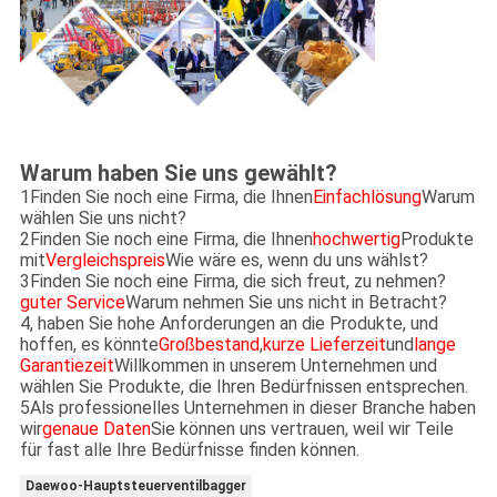
Warum haben Sie uns gewählt?
1Finden Sie noch eine Firma, die Ihnen
Einfachlösung
Warum
wählen Sie uns nicht?
2Finden Sie noch eine Firma, die Ihnen
hochwertig
Produkte
mit
Vergleichspreis
Wie wäre es, wenn du uns wählst?
3Finden Sie noch eine Firma, die sich freut, zu nehmen?
guter Service
Warum nehmen Sie uns nicht in Betracht?
4, haben Sie hohe Anforderungen an die Produkte, und
hoffen, es könnte
Großbestand
,
kurze Lieferzeit
und
lange
Garantiezeit
Willkommen in unserem Unternehmen und
wählen Sie Produkte, die Ihren Bedürfnissen entsprechen.
5Als professionelles Unternehmen in dieser Branche haben
wir
genaue Daten
Sie können uns vertrauen, weil wir Teile
für fast alle Ihre Bedürfnisse finden können.
Daewoo-Hauptsteuerventilbagger