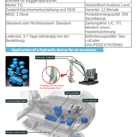
Bauteile für Baggerreparaturen
Marke:
TQ
Herkunftsort:Anderes Land
Zustand:
Nachherherherstellung und OEM
Garantie: 12 Monate
MOQ: 1 Stück
Produktionskapazität: 300
Stück/Monat
Standard oder Nichtstandard: Standard
Zahlungsfrist: L/C, T/T,
Western Union,
Handelssicherung
Lieferzeit: 3-7 Tage (abhängig von der
Beförderungsmittel: See,
Bestellung)
Luft oder
DHL/FEDEX/TNT/EMS