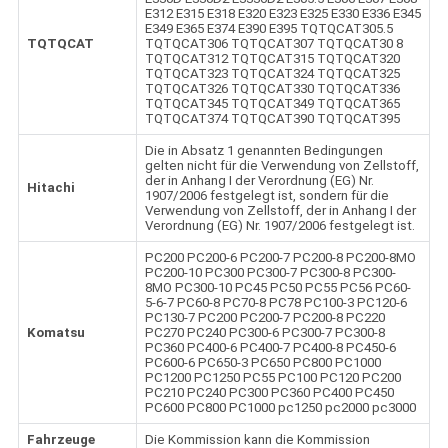
E312 E315 E318 E320 E323 E325 E330 E336 E345
E349 E365 E374 E390 E395 TQTQCAT305.5
TQTQCAT
TQTQCAT306 TQTQCAT307 TQTQCAT30 8
TQTQCAT312 TQTQCAT315 TQTQCAT320
TQTQCAT323 TQTQCAT324 TQTQCAT325
TQTQCAT326 TQTQCAT330 TQTQCAT336
TQTQCAT345 TQTQCAT349 TQTQCAT365
TQTQCAT374 TQTQCAT390 TQTQCAT395
Die in Absatz 1 genannten Bedingungen
gelten nicht für die Verwendung von Zellstoff,
der in Anhang I der Verordnung (EG) Nr.
Hitachi
1907/2006 festgelegt ist, sondern für die
Verwendung von Zellstoff, der in Anhang I der
Verordnung (EG) Nr. 1907/2006 festgelegt ist.
PC200 PC200-6 PC200-7 PC200-8 PC200-8MO
PC200-10 PC300 PC300-7 PC300-8 PC300-
8MO PC300-10 PC45 PC50 PC55 PC56 PC60-
5-6-7 PC60-8 PC70-8 PC78 PC100-3 PC120-6
PC130-7 PC200 PC200-7 PC200-8 PC220
Komatsu
PC270 PC240 PC300-6 PC300-7 PC300-8
PC360 PC400-6 PC400-7 PC400-8 PC450-6
PC600-6 PC650-3 PC650 PC800 PC1000
PC1200 PC1250 PC55 PC100 PC120 PC200
PC210 PC240 PC300 PC360 PC400 PC450
PC600 PC800 PC1000 pc1250 pc2000 pc3000
Fahrzeuge
Die Kommission kann die Kommission