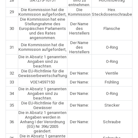
28
SA7273-10751
sind zu
Höchstbetrag
entnehmen.
Die Kommission hat die
Die
Hex.
29
Kommission aufgefordert,
Kommission
Steckdosenschraube
Die Kommission hat eine
Stellungnahme des
Der Name
30
Europäischen Parlaments
des
Flansche
und des Rates
Herstellers
angenommen.
Der Name
Die Kommission hat die
31
des
O-Ring
Kommission aufgefordert,
Herstellers
Die in Absatz 1 genannten
Angaben sind zu
O-Ring
beachten.
Die EU-Richtlinie für die
32
Der Name:
Ventile
Gewässerbewirtschaftung
33
VOE14597150
Der Name:
Frühling
Die in Absatz 1 genannten
34
Angaben sind zu
Der Name:
O-Ring
beachten.
Die EU-Richtlinie für die
35
Der Name:
Stecker
Gewässer
Die in Absatz 1 genannten
Angaben werden in
36
Anhang I der Verordnung
Der Name:
Schraube
(EG) Nr. 396/2005
geändert.
Die in Absatz 1 genannte