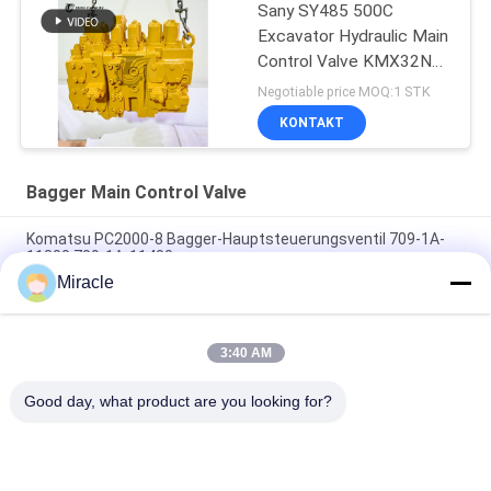
Sany SY485 500C
Excavator Hydraulic Main
Control Valve KMX32NA
High Quality
Negotiable price MOQ:1 STK
KONTAKT
Bagger Main Control Valve
Komatsu PC2000-8 Bagger-Hauptsteuerungsventil 709-1A-
11300 709-1A-11400
Miracle
PC160LC-7 PC160-7 Steuerventil Bagger Komatsu, 723-57-
16100 Bagger Hauptteile
3:40 AM
VOE14541591 Bohrer-Hauptsteuerventil für Volvo EC290B
EC290C FC329C
Good day, what product are you looking for?
Beliebte Kategorien
Alle