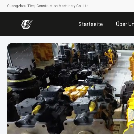
Guangzhou Tieqi Construction Machinery Co., Ltd.
Startseite
Über U