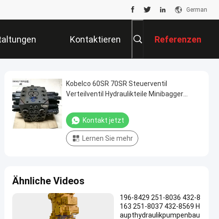
German
taltungen
Kontaktieren
Referenzen
Sie Uns
Kobelco 60SR 70SR Steuerventil
Verteilventil Hydraulikteile Minibagger
Reparatur
Kontakt jetzt
Lernen Sie mehr
Ähnliche Videos
196-8429 251-8036 432-8
163 251-8037 432-8569 H
aupthydraulikpumpenbau