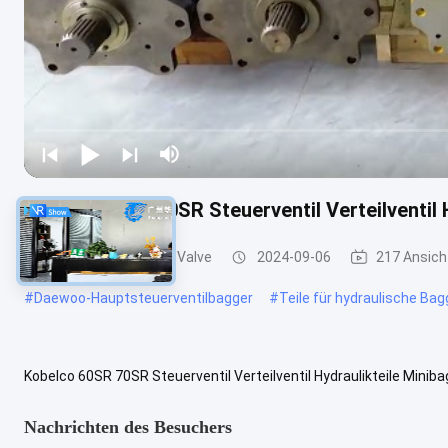
Kobelco 60SR 70SR Steuerventil Verteilventil 
Bagger Main Control Valve
2024-09-06
217 Ansich
#
Daewoo-Hauptsteuerventilbagger
#
Teile für hydraulische Ba
Kobelco 60SR 70SR Steuerventil Verteilventil Hydraulikteile Min
Steuerventil Verteilventil Hydraulikteile Minibagger Reparatur Katego
Nachrichten des Besuchers