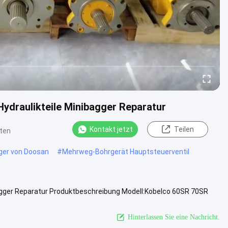
Hydraulikteile Minibagger Reparatur
Kontakt jetzt
Teilen
ten
gger von Doosan
#
Mehrweg-Bohrgerät Hauptsteuerventil
ibagger Reparatur Produktbeschreibung Modell:Kobelco 60SR 70SR
rie.....
Ansicht mehr
Hinterlassen Sie eine Nachricht.