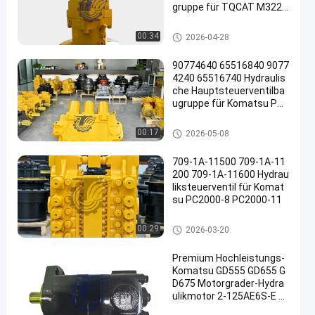
gruppe für TQCAT M322D
Mobilbagger Hochwertige
Hochleistungsersatzteile
Bagger Hydraulic Pump
00:34
2026-04-28
90774640 65516840 9077
4240 65516740 Hydraulis
che Hauptsteuerventilba
ugruppe für Komatsu PC3
000-6 PC4000-6 Bagger S
uper Large Mining Ersatzt
Bagger Main Control Valve
00:17
2026-05-08
eile
709-1A-11500 709-1A-11
200 709-1A-11600 Hydrau
liksteuerventil für Komat
su PC2000-8 PC2000-11
Bagger Main Control Valve
00:29
2026-03-20
Premium Hochleistungs-
Komatsu GD555 GD655 G
D675 Motorgrader-Hydra
ulikmotor 2-125AE6S-E 2
3B6231100