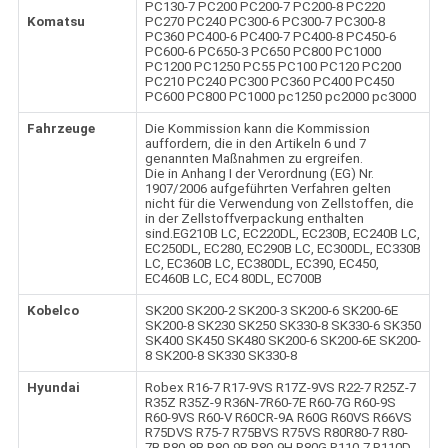
PC130-7 PC200 PC200-7 PC200-8 PC220
Komatsu
PC270 PC240 PC300-6 PC300-7 PC300-8
PC360 PC400-6 PC400-7 PC400-8 PC450-6
PC600-6 PC650-3 PC650 PC800 PC1000
PC1200 PC1250 PC55 PC100 PC120 PC200
PC210 PC240 PC300 PC360 PC400 PC450
PC600 PC800 PC1000 pc1250 pc2000 pc3000
Fahrzeuge
Die Kommission kann die Kommission
auffordern, die in den Artikeln 6 und 7
genannten Maßnahmen zu ergreifen.
Die in Anhang I der Verordnung (EG) Nr.
1907/2006 aufgeführten Verfahren gelten
nicht für die Verwendung von Zellstoffen, die
in der Zellstoffverpackung enthalten
sind.EG210B LC, EC220DL, EC230B, EC240B LC,
EC250DL, EC280, EC290B LC, EC300DL, EC330B
LC, EC360B LC, EC380DL, EC390, EC450,
EC460B LC, EC4 80DL, EC700B
Kobelco
SK200 SK200-2 SK200-3 SK200-6 SK200-6E
SK200-8 SK230 SK250 SK330-8 SK330-6 SK350
SK400 SK450 SK480 SK200-6 SK200-6E SK200-
8 SK200-8 SK330 SK330-8
Hyundai
Robex R16-7 R17-9VS R17Z-9VS R22-7 R25Z-7
R35Z R35Z-9 R36N-7R60-7E R60-7G R60-9S
R60-9VS R60-V R60CR-9A R60G R60VS R66VS
R75DVS R75-7 R75BVS R75VS R80R80-7 R80-
7B R80-8B R80-9B R80-9H R80G R110-7 R110D-