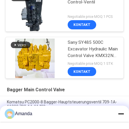
Control-Ventil
Negotiable price MOQ:1 PCS
KONTAKT
Sany SY485 500C
Excavator Hydraulic Main
Control Valve KMX32NA
High Quality
Negotiable price MOQ:1 STK
KONTAKT
Bagger Main Control Valve
Komatsu PC2000-8 Bagger-Hauptsteuerungsventil 709-1A-
11300 709-1A-11400
Amanda
PC160LC-7 PC160-7 Steuerventil Bagger Komatsu, 723-57-
16100 Bagger Hauptteile