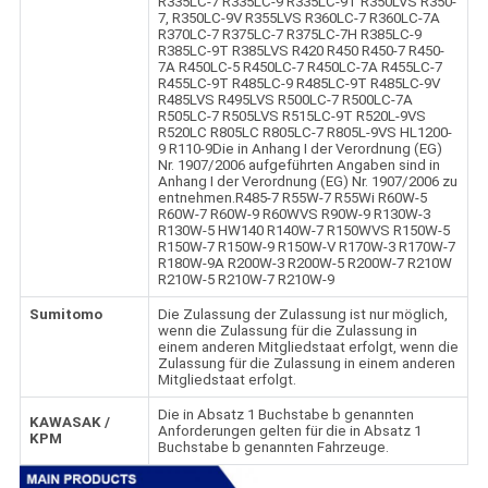
R335LC-7 R335LC-9 R335LC-9T R350LVS R350-
7, R350LC-9V R355LVS R360LC-7 R360LC-7A
R370LC-7 R375LC-7 R375LC-7H R385LC-9
R385LC-9T R385LVS R420 R450 R450-7 R450-
7A R450LC-5 R450LC-7 R450LC-7A R455LC-7
R455LC-9T R485LC-9 R485LC-9T R485LC-9V
R485LVS R495LVS R500LC-7 R500LC-7A
R505LC-7 R505LVS R515LC-9T R520L-9VS
R520LC R805LC R805LC-7 R805L-9VS HL1200-
9 R110-9Die in Anhang I der Verordnung (EG)
Nr. 1907/2006 aufgeführten Angaben sind in
Anhang I der Verordnung (EG) Nr. 1907/2006 zu
entnehmen.R485-7 R55W-7 R55Wi R60W-5
R60W-7 R60W-9 R60WVS R90W-9 R130W-3
R130W-5 HW140 R140W-7 R150WVS R150W-5
R150W-7 R150W-9 R150W-V R170W-3 R170W-7
R180W-9A R200W-3 R200W-5 R200W-7 R210W
R210W-5 R210W-7 R210W-9
Sumitomo
Die Zulassung der Zulassung ist nur möglich,
wenn die Zulassung für die Zulassung in
einem anderen Mitgliedstaat erfolgt, wenn die
Zulassung für die Zulassung in einem anderen
Mitgliedstaat erfolgt.
Die in Absatz 1 Buchstabe b genannten
KAWASAK /
Anforderungen gelten für die in Absatz 1
KPM
Buchstabe b genannten Fahrzeuge.