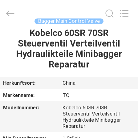
Tieqi
Construction
Machinery
Co.,
Ltd..
Bagger Main Control Valve
All
Rights
Kobelco 60SR 70SR
STARTSEITE
Reserved.
Steuerventil Verteilventil
PRODUKTE
Hydraulikteile Minibagger
Reparatur
VIDEOS
Herkunftsort:
China
VR
Markenname:
TQ
SHOW
Modellnummer:
Kobelco 60SR 70SR
Steuerventil Verteilventil
ÜBER
Hydraulikteile Minibagger
Reparatur
UNS