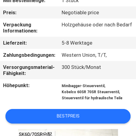
Min Bestellmenge:
1 Stück
FABRIK
Preis:
Negotiable price
TOUR
Verpackung
Holzgehäuse oder nach Bedarf
Informationen:
QUALITÄTSKONTROLLE
Lieferzeit:
5-8 Werktage
Zahlungsbedingungen:
Western Union, T/T,
KONTAKT
Versorgungsmaterial-
300 Stück/Monat
Fähigkeit:
NACHRICHTEN
Höhepunkt:
,
Minibagger-Steuerventil
,
Kobelco 60SR 70SR Steuerventil
Steuerventil für hydraulische Teile
ALLE
FÄLLE
BESTPREIS
REFERENZEN