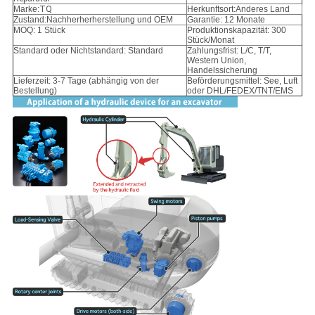
Marke:
TQ
Herkunftsort:Anderes Land
Zustand:
Nachherherherstellung und OEM
Garantie: 12 Monate
MOQ: 1 Stück
Produktionskapazität: 300
Stück/Monat
Standard oder Nichtstandard: Standard
Zahlungsfrist: L/C, T/T,
Western Union,
Handelssicherung
Lieferzeit: 3-7 Tage (abhängig von der
Beförderungsmittel: See, Luft
Bestellung)
oder DHL/FEDEX/TNT/EMS