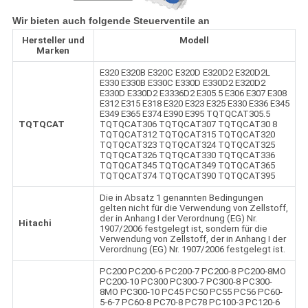
Wir bieten auch folgende Steuerventile an
Hersteller und
Modell
Marken
E320 E320B E320C E320D E320D2 E320D2L
E330 E330B E330C E330D E330D2 E320D2
E330D E330D2 E3336D2 E305.5 E306 E307 E308
E312 E315 E318 E320 E323 E325 E330 E336 E345
E349 E365 E374 E390 E395 TQTQCAT305.5
TQTQCAT
TQTQCAT306 TQTQCAT307 TQTQCAT30 8
TQTQCAT312 TQTQCAT315 TQTQCAT320
TQTQCAT323 TQTQCAT324 TQTQCAT325
TQTQCAT326 TQTQCAT330 TQTQCAT336
TQTQCAT345 TQTQCAT349 TQTQCAT365
TQTQCAT374 TQTQCAT390 TQTQCAT395
Die in Absatz 1 genannten Bedingungen
gelten nicht für die Verwendung von Zellstoff,
der in Anhang I der Verordnung (EG) Nr.
Hitachi
1907/2006 festgelegt ist, sondern für die
Verwendung von Zellstoff, der in Anhang I der
Verordnung (EG) Nr. 1907/2006 festgelegt ist.
PC200 PC200-6 PC200-7 PC200-8 PC200-8MO
PC200-10 PC300 PC300-7 PC300-8 PC300-
8MO PC300-10 PC45 PC50 PC55 PC56 PC60-
5-6-7 PC60-8 PC70-8 PC78 PC100-3 PC120-6