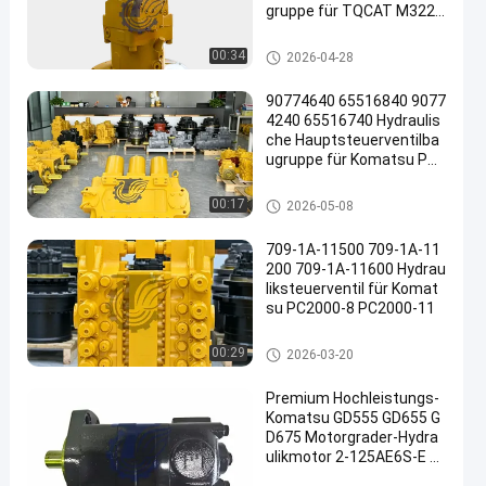
gruppe für TQCAT M322D
Mobilbagger Hochwertige
Hochleistungsersatzteile
Bagger Hydraulic Pump
00:34
2026-04-28
90774640 65516840 9077
4240 65516740 Hydraulis
che Hauptsteuerventilba
ugruppe für Komatsu PC3
000-6 PC4000-6 Bagger S
uper Large Mining Ersatzt
Bagger Main Control Valve
00:17
2026-05-08
eile
709-1A-11500 709-1A-11
200 709-1A-11600 Hydrau
liksteuerventil für Komat
su PC2000-8 PC2000-11
Bagger Main Control Valve
00:29
2026-03-20
Premium Hochleistungs-
Komatsu GD555 GD655 G
D675 Motorgrader-Hydra
ulikmotor 2-125AE6S-E 2
3B6231100