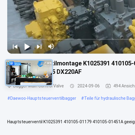
Hauptsteuerventilmontage K1025391 410105
DX225LCA DX225 DX220AF
Bagger Main Control Valve
2024-09-06
494 Ansich
#
Daewoo-Hauptsteuerventilbagger
#
Teile für hydraulische Ba
Hauptsteuerventil K1025391 410105-01179 410105-01451A geei
Produktbeschreibung Modell:Hauptsteuerventil K1025391 410105-0