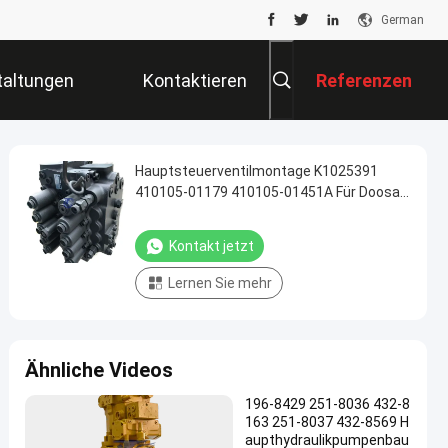
German
taltungen
Kontaktieren
Referenzen
Sie Uns
Hauptsteuerventilmontage K1025391
410105-01179 410105-01451A Für Doosan
Daewoo DX225LCA DX225 DX220AF
Kontakt jetzt
Lernen Sie mehr
Ähnliche Videos
196-8429 251-8036 432-8
163 251-8037 432-8569 H
aupthydraulikpumpenbau