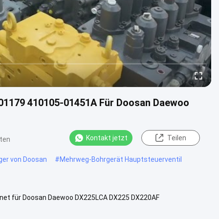
-01179 410105-01451A Für Doosan Daewoo
Kontakt jetzt
Teilen
ten
gger von Doosan
#
Mehrweg-Bohrgerät Hauptsteuerventil
gnet für Doosan Daewoo DX225LCA DX225 DX220AF
1179 410105-01451A geeignet für .....
Ansicht mehr