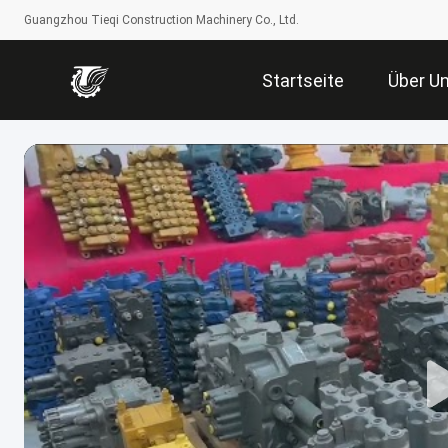
Guangzhou Tieqi Construction Machinery Co., Ltd.
Startseite
Über U