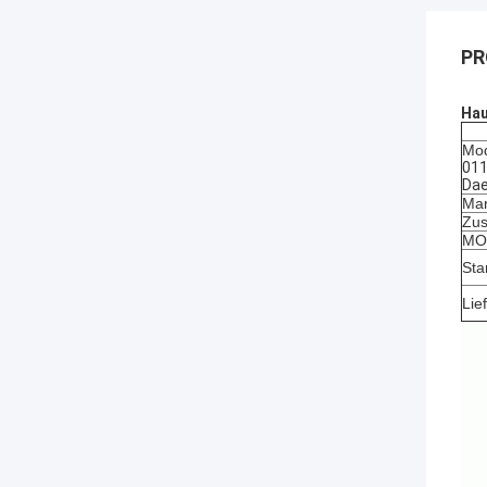
PR
Hau
Mod
011
Da
Mar
Zus
MOQ
Sta
Lie