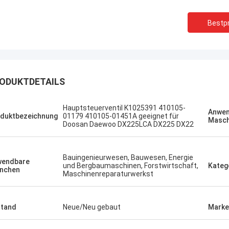
Bestpr
ODUKTDETAILS
Sanёк Нижегородский
Erdenetumur 
Hauptsteuerventil K1025391 410105-
Anwen
duktbezeichnung
01179 410105-01451A geeignet für
ment-Service, schnell und schnell.
ein angenehmes Einkau
Masch
Doosan Daewoo DX225LCA DX225 DX22
Bauingenieurwesen, Bauwesen, Energie
wendbare
und Bergbaumaschinen, Forstwirtschaft,
Kateg
nchen
Maschinenreparaturwerkst
tand
Neue/Neu gebaut
Marke