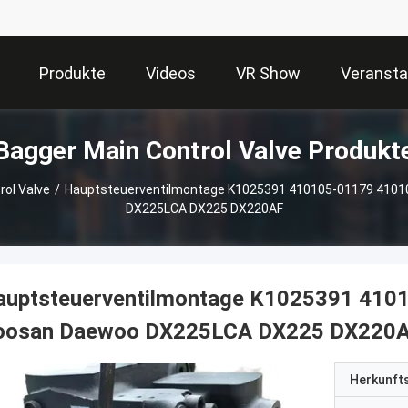
Produkte
Videos
VR Show
Veransta
Bagger Main Control Valve Produkt
rol Valve
/
Hauptsteuerventilmontage K1025391 410105-01179 4101
DX225LCA DX225 DX220AF
auptsteuerventilmontage K1025391 410
oosan Daewoo DX225LCA DX225 DX220
Herkunft