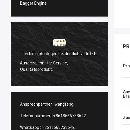
Bagger Engine
PR
Ich bin nicht derjenige, der dich verletzt.
l
Ausgezeichneter Service,
Pro
Manage
Qualitätsprodukt.
An
Bra
Ansprechpartner :
wangfeng
Telefonnummer :
+8618565738642
Zus
Whatsapp :
+8618565738642