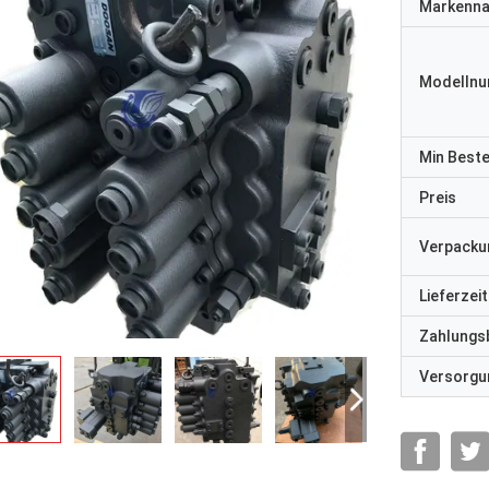
Markenn
Modelln
Min Best
Preis
Verpacku
Lieferzeit
Zahlungs
Versorgun