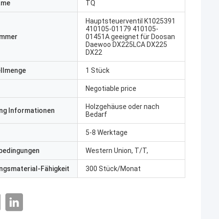
ame
TQ
Hauptsteuerventil K1025391
410105-01179 410105-
ummer
01451A geeignet für Doosan
Daewoo DX225LCA DX225
DX22
ellmenge
1 Stück
Negotiable price
Holzgehäuse oder nach
ng Informationen
Bedarf
5-8 Werktage
bedingungen
Western Union, T/T,
gsmaterial-Fähigkeit
300 Stück/Monat