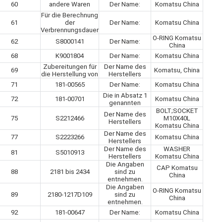
60
andere Waren
Der Name:
Komatsu China
Für die Berechnung
61
der
Der Name:
Komatsu China
Verbrennungsdauer
O-RING Komatsu
62
S8000141
Der Name:
China
68
K9001804
Der Name:
Komatsu China
Zubereitungen für
Der Name des
69
Komatsu, China
die Herstellung von
Herstellers
71
181-00565
Der Name:
Komatsu China
Die in Absatz 1
72
181-00701
Komatsu China
genannten
BOLT;SOCKET
Der Name des
75
S2212466
M10X40L
Herstellers
Komatsu China
Der Name des
77
S2223266
Komatsu China
Herstellers
Der Name des
WASHER
81
S5010913
Herstellers
Komatsu China
Die Angaben
CAP Komatsu
88
2181 bis 2434
sind zu
China
entnehmen.
Die Angaben
O-RING Komatsu
89
2180-1217D109
sind zu
China
entnehmen.
92
181-00647
Der Name:
Komatsu China