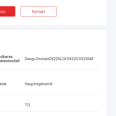
eis
Kontakt
Jose
Ich mag diese Firma. Sie sind professionel
Kampana
und freundlich. Ausgezeichneter Service
dbares
Daegu DoosanDX225LCA DX225 DX220AF
fen
inenmodell
und freundliche Beratung, schnelle
Lieferung. Sehr guter Preis. Ich möchte
wieder bestellen, wenn ich es brauche.
orie
Hauptregelventil
TQ