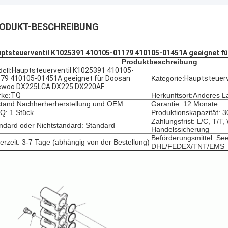
ODUKT-BESCHREIBUNG
ptsteuerventil K1025391 410105-01179 410105-01451A geeignet
Produktbeschreibung
ell:
Hauptsteuerventil K1025391 410105-
79 410105-01451A geeignet für Doosan
Kategorie:
Hauptsteuerv
ewoo DX225LCA DX225 DX220AF
ke:
TQ
Herkunftsort:Anderes L
tand:
Nachherherherstellung und OEM
Garantie: 12 Monate
: 1 Stück
Produktionskapazität: 
Zahlungsfrist: L/C, T/T
ndard oder Nichtstandard: Standard
Handelssicherung
Beförderungsmittel: See
ferzeit: 3-7 Tage (abhängig von der Bestellung)
DHL/FEDEX/TNT/EMS