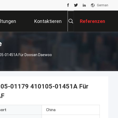
German
ltungen
Kontaktieren
Referenzen
e
Sie Uns
05-01451A Für Doosan Daewoo
105-01179 410105-01451A Für
AF
sort
China