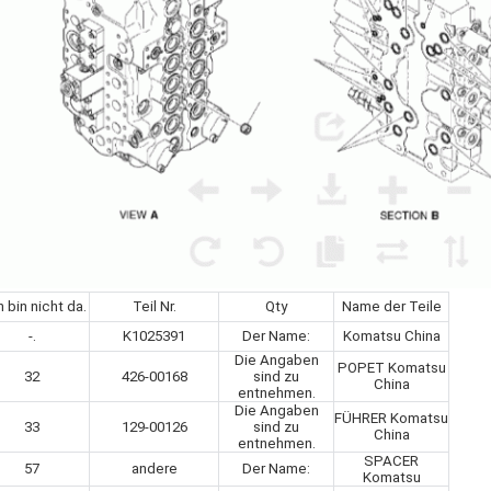
ch bin nicht da.
Teil Nr.
Qty
Name der Teile
-.
K1025391
Der Name:
Komatsu China
Die Angaben
POPET Komatsu
32
426-00168
sind zu
China
entnehmen.
Die Angaben
FÜHRER Komatsu
33
129-00126
sind zu
China
entnehmen.
SPACER
57
andere
Der Name:
Komatsu