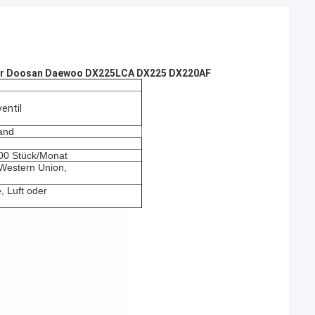
 für Doosan Daewoo DX225LCA DX225 DX220AF
entil
and
300 Stück/Monat
, Western Union,
, Luft oder