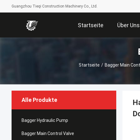
Guangzhou Tieqi Construction Machinery Co., Ltd.
Startseite
Über Uns
Startseite
/
Bagger Main Cont
Alle Produkte
H
D
Bagger Hydraulic Pump
Bagger Main Control Valve