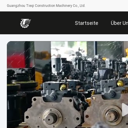
Guangzhou Tieqi Construction Machinery Co., Ltd.
Startseite
Über U