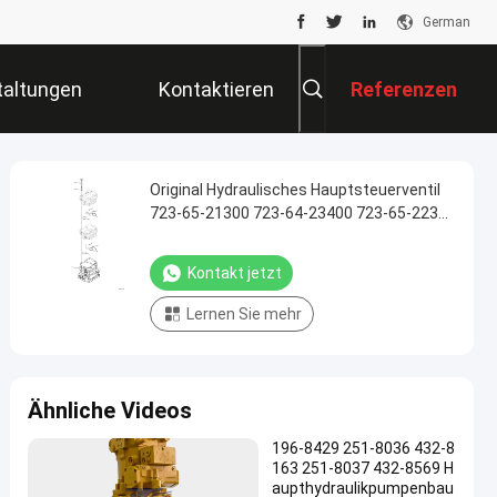
German
taltungen
Kontaktieren
Referenzen
Sie Uns
Original Hydraulisches Hauptsteuerventil
723-65-21300 723-64-23400 723-65-22300
Für Komatsu D275A-5 D275AX-5 Bulldozer
Kontakt jetzt
Lernen Sie mehr
Ähnliche Videos
196-8429 251-8036 432-8
163 251-8037 432-8569 H
aupthydraulikpumpenbau