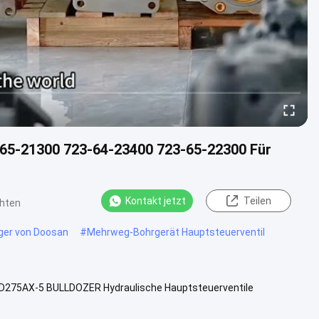
3-65-21300 723-64-23400 723-65-22300 Für
Kontakt jetzt
Teilen
chten
gger von Doosan
#
Mehrweg-Bohrgerät Hauptsteuerventil
D275AX-5 BULLDOZER Hydraulische Hauptsteuerventile
beschreibung Modell:723-65...
Ansicht mehr