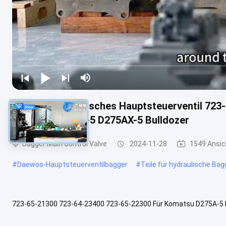
Original Hydraulisches Hauptsteuerventil 72
Komatsu D275A-5 D275AX-5 Bulldozer
Bagger Main Control Valve
2024-11-28
1549 Ansi
#
Daewoo-Hauptsteuerventilbagger
#
Teile für hydraulische Ba
723-65-21300 723-64-23400 723-65-22300 Für Komatsu D275A-5 
Baumaschinenteile Nachrüstwaren Hochwertiges Original Produkt