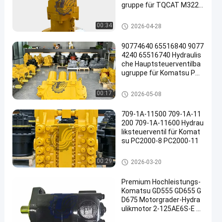
gruppe für TQCAT M322D
Mobilbagger Hochwertige
Hochleistungsersatzteile
Bagger Hydraulic Pump
00:34
2026-04-28
90774640 65516840 9077
4240 65516740 Hydraulis
che Hauptsteuerventilba
ugruppe für Komatsu PC3
000-6 PC4000-6 Bagger S
uper Large Mining Ersatzt
Bagger Main Control Valve
00:17
2026-05-08
eile
709-1A-11500 709-1A-11
200 709-1A-11600 Hydrau
liksteuerventil für Komat
su PC2000-8 PC2000-11
Bagger Main Control Valve
00:29
2026-03-20
Premium Hochleistungs-
Komatsu GD555 GD655 G
D675 Motorgrader-Hydra
ulikmotor 2-125AE6S-E 2
3B6231100