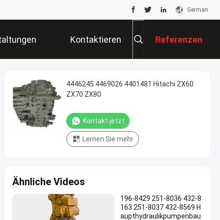
German
taltungen
Kontaktieren
Referenzen
Sie Uns
4446245 4469026 4401481 Hitachi ZX60
ZX70 ZX80
Kontakt jetzt
Lernen Sie mehr
Ähnliche Videos
196-8429 251-8036 432-8
163 251-8037 432-8569 H
aupthydraulikpumpenbau