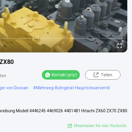
 ZX80
Kontakt jetzt
Teilen
ten
gger von Doosan
#
Mehrweg-Bohrgerät Hauptsteuerventil
reibung Modell:4446245 4469026 4401481 Hitachi ZX60 ZX70 ZX80
 Zustand...
Ansicht mehr
Hinterlassen Sie eine Nachricht.