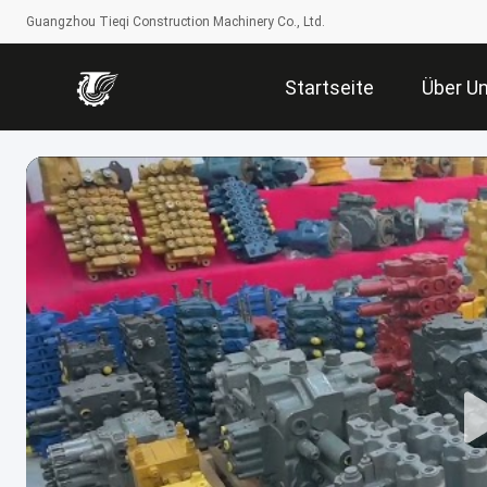
Guangzhou Tieqi Construction Machinery Co., Ltd.
Startseite
Über U