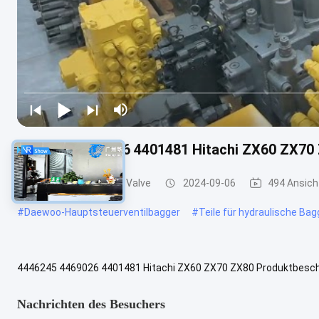
4446245 4469026 4401481 Hitachi ZX60 ZX70
Bagger Main Control Valve
2024-09-06
494 Ansich
#
Daewoo-Hauptsteuerventilbagger
#
Teile für hydraulische Ba
4446245 4469026 4401481 Hitachi ZX60 ZX70 ZX80 Produktbesch
Kategorie:Hauptsteuerventil Marke:TQ Herkunftsort:Anderes Land
Nachrichten des Besuchers