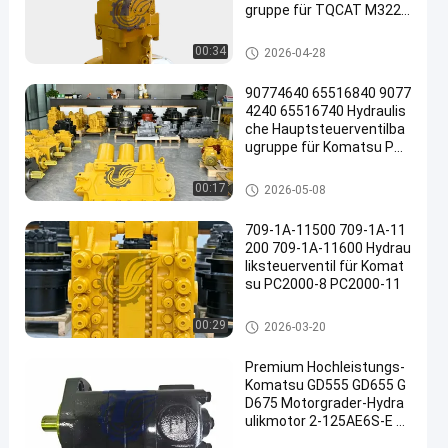
gruppe für TQCAT M322D
Mobilbagger Hochwertige
Hochleistungsersatzteile
Bagger Hydraulic Pump
00:34
2026-04-28
90774640 65516840 9077
4240 65516740 Hydraulis
che Hauptsteuerventilba
ugruppe für Komatsu PC3
000-6 PC4000-6 Bagger S
uper Large Mining Ersatzt
Bagger Main Control Valve
00:17
2026-05-08
eile
709-1A-11500 709-1A-11
200 709-1A-11600 Hydrau
liksteuerventil für Komat
su PC2000-8 PC2000-11
Bagger Main Control Valve
00:29
2026-03-20
Premium Hochleistungs-
Komatsu GD555 GD655 G
D675 Motorgrader-Hydra
ulikmotor 2-125AE6S-E 2
3B6231100