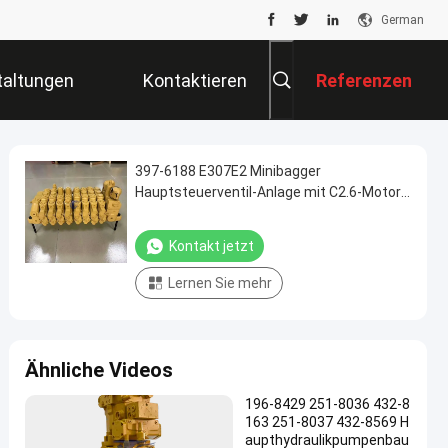
German
taltungen
Kontaktieren
Referenzen
Sie Uns
397-6188 E307E2 Minibagger
Hauptsteuerventil-Anlage mit C2.6-Motor
3976188
Kontakt jetzt
Lernen Sie mehr
Ähnliche Videos
196-8429 251-8036 432-8
163 251-8037 432-8569 H
aupthydraulikpumpenbau