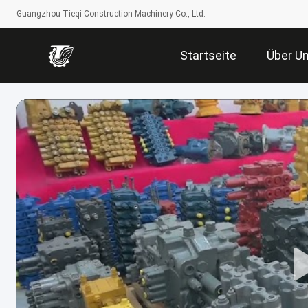
Guangzhou Tieqi Construction Machinery Co., Ltd.
Startseite
Über U