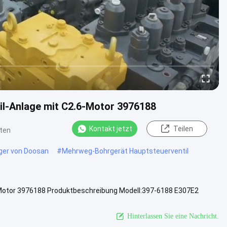
il-Anlage mit C2.6-Motor 3976188
Kontakt jetzt
Teilen
ten
gger von Doosan
#
Mehrweg-Bohrgerät Hauptsteuerventil
-Motor 3976188 Produktbeschreibung Modell:397-6188 E307E2
egorie:Hauptsteuerve...
Ansicht mehr
Hinterlassen Sie eine Nachricht.