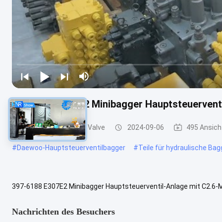
397-6188 E307E2 Minibagger Hauptsteuervent
Bagger Main Control Valve
2024-09-06
495 Ansich
#
Daewoo-Hauptsteuerventilbagger
#
Teile für hydraulische Ba
397-6188 E307E2 Minibagger Hauptsteuerventil-Anlage mit C2.6
Minibagger Hauptsteuerventil-Anlage mit C2.6-Motor 3976188 Kat
Nachrichten des Besuchers