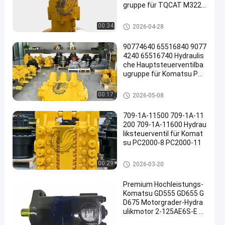
gruppe für TQCAT M322D
Mobilbagger Hochwertige
Hochleistungsersatzteile
Bagger Hydraulic Pump
00:34
2026-04-28
90774640 65516840 9077
4240 65516740 Hydraulis
che Hauptsteuerventilba
ugruppe für Komatsu PC3
000-6 PC4000-6 Bagger S
uper Large Mining Ersatzt
Bagger Main Control Valve
00:17
2026-05-08
eile
709-1A-11500 709-1A-11
200 709-1A-11600 Hydrau
liksteuerventil für Komat
su PC2000-8 PC2000-11
Bagger Main Control Valve
00:29
2026-03-20
Premium Hochleistungs-
Komatsu GD555 GD655 G
D675 Motorgrader-Hydra
ulikmotor 2-125AE6S-E 2
3B6231100