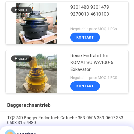
9301480 9301479
9270013 4610103
Negotiable price MOQ:1 PCs
KONTAKT
Reise Endfahrt für
KOMATSU WA100-5
Exkavator
Negotiable price MOQ:1 PCS
KONTAKT
Baggerachsantrieb
TQ374D Bagger Endantrieb Getriebe 353-0606 353-0607 353-
0608 315-4480