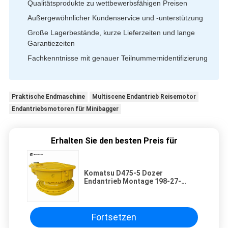
Qualitätsprodukte zu wettbewerbsfähigen Preisen
Außergewöhnlicher Kundenservice und -unterstützung
Große Lagerbestände, kurze Lieferzeiten und lange
Garantiezeiten
Fachkenntnisse mit genauer Teilnummernidentifizierung
Praktische Endmaschine
Multiscene Endantrieb Reisemotor
Endantriebsmotoren für Minibagger
Erhalten Sie den besten Preis für
Komatsu D475-5 Dozer
Endantrieb Montage 198-27-
00662 Ultra-große Bergbau-
Crawler Dozer Hydraulische
Traktionseinheit
Hochdrehmoment Reiseantrieb
Fortsetzen