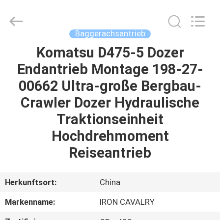
Tieqi
Construction
Machinery
Co.,
Ltd..
Baggerachsantrieb
All
Rights
Komatsu D475-5 Dozer
STARTSEITE
Reserved.
Endantrieb Montage 198-27-
PRODUKTE
00662 Ultra-große Bergbau-
Crawler Dozer Hydraulische
VIDEOS
Traktionseinheit
Hochdrehmoment
VR
Reiseantrieb
SHOW
Herkunftsort:
China
ÜBER
Markenname:
IRON CAVALRY
UNS