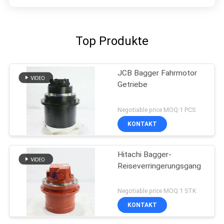
Top Produkte
JCB Bagger Fahrmotor
Getriebe
Negotiable price MOQ:1 PCS
KONTAKT
Hitachi Bagger-
Reiseverringerungsgang
Negotiable price MOQ:1 STK
KONTAKT