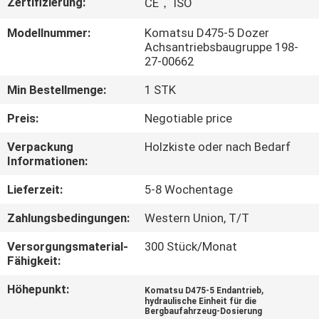
Zertifizierung:
CE， ISO
FABRIK
Modellnummer:
Komatsu D475-5 Dozer
Achsantriebsbaugruppe 198-
TOUR
27-00662
Min Bestellmenge:
1 STK
QUALITÄTSKONTROLLE
Preis:
Negotiable price
KONTAKT
Verpackung
Holzkiste oder nach Bedarf
Informationen:
NACHRICHTEN
Lieferzeit:
5-8 Wochentage
Zahlungsbedingungen:
Western Union, T/T
ALLE
Versorgungsmaterial-
300 Stück/Monat
FÄLLE
Fähigkeit:
Höhepunkt:
,
Komatsu D475-5 Endantrieb
REFERENZEN
hydraulische Einheit für die
Bergbaufahrzeug-Dosierung