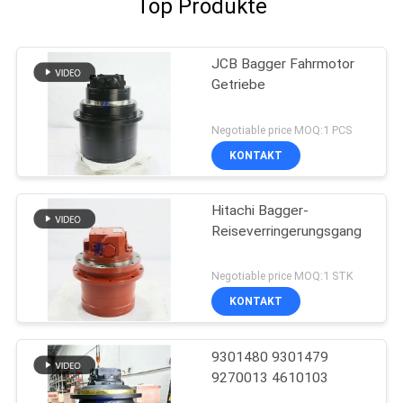
Top Produkte
JCB Bagger Fahrmotor
Getriebe
Negotiable price MOQ:1 PCS
KONTAKT
Hitachi Bagger-
Reiseverringerungsgang
Negotiable price MOQ:1 STK
KONTAKT
9301480 9301479
9270013 4610103