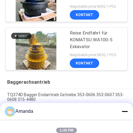
Negotiable price MOQ:1 PCs
KONTAKT
Reise Endfahrt für
KOMATSU WA100-5
Exkavator
Negotiable price MOQ:1 PCS
KONTAKT
Baggerachsantrieb
TQ374D Bagger Endantrieb Getriebe 353-0606 353-0607 353-
0608 315-4480
Amanda
353-0528 333-3036 Bagger Endantrieb Motor Hydraulisch
geeignet TQ345D TQ349D
Der hydraulische Endantriebsmotor BMVT41 von Danfoss
1:40 PM