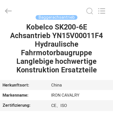
Tieqi
Construction
Machinery
Co.,
Ltd..
Baggerachsantrieb
All
Rights
Kobelco SK200-6E
STARTSEITE
Reserved.
Achsantrieb YN15V00011F4
PRODUKTE
Hydraulische
Fahrmotorbaugruppe
VIDEOS
Langlebige hochwertige
Konstruktion Ersatzteile
VR
SHOW
Herkunftsort:
China
Markenname:
IRON CAVALRY
ÜBER
Zertifizierung:
CE、ISO
UNS