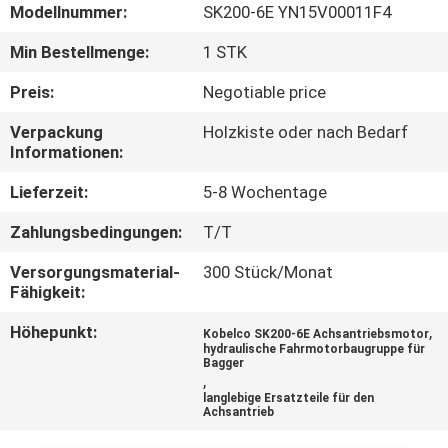
Modellnummer:
SK200-6E YN15V00011F4
FABRIK
Min Bestellmenge:
1 STK
TOUR
Preis:
Negotiable price
Verpackung
Holzkiste oder nach Bedarf
QUALITÄTSKONTROLLE
Informationen:
Lieferzeit:
5-8 Wochentage
KONTAKT
Zahlungsbedingungen:
T/T
NACHRICHTEN
Versorgungsmaterial-
300 Stück/Monat
Fähigkeit:
ALLE
Höhepunkt:
,
Kobelco SK200-6E Achsantriebsmotor
hydraulische Fahrmotorbaugruppe für
FÄLLE
Bagger
,
langlebige Ersatzteile für den
Achsantrieb
REFERENZEN