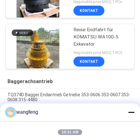
Negotiable price MOQ:1 PCs
KONTAKT
Reise Endfahrt für
KOMATSU WA100-5
Exkavator
Negotiable price MOQ:1 PCS
KONTAKT
Baggerachsantrieb
TQ374D Bagger Endantrieb Getriebe 353-0606 353-0607 353-
0608 315-4480
wangfeng
353-0528 333-3036 Bagger Endantrieb Motor Hydraulisch
geeignet TQ345D TQ349D
Der hydraulische Endantriebsmotor BMVT41 von Danfoss
10:31 AM
kann an 5~6 Tonnen schwebende Steerlader angepasst