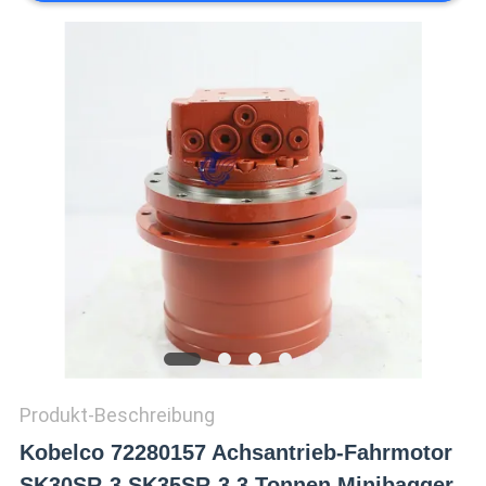
SITEMAP
DATENSCHUTZ-
BESTIMMUNGEN
Produkt-Beschreibung
Kobelco 72280157 Achsantrieb-Fahrmotor
SK30SR-3 SK35SR-3 3 Tonnen Minibagger-