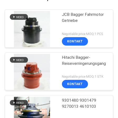
JCB Bagger Fahrmotor
Getriebe
Negotiable price MOQ:1 PCS
KONTAKT
Hitachi Bagger-
Reiseverringerungsgang
Negotiable price MOQ:1 STK
KONTAKT
9301480 9301479
9270013 4610103