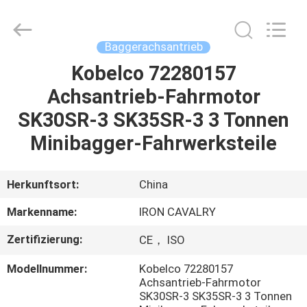
Tieqi
Construction
Machinery
Co.,
Ltd..
Baggerachsantrieb
All
Rights
Kobelco 72280157
STARTSEITE
Reserved.
Achsantrieb-Fahrmotor
PRODUKTE
SK30SR-3 SK35SR-3 3 Tonnen
Minibagger-Fahrwerksteile
VIDEOS
Herkunftsort:
China
VR
Markenname:
IRON CAVALRY
SHOW
Zertifizierung:
CE， ISO
ÜBER
Modellnummer:
Kobelco 72280157
Achsantrieb-Fahrmotor
UNS
SK30SR-3 SK35SR-3 3 Tonnen