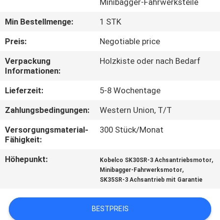
Minibagger-Fahrwerksteile
FABRIK
Min Bestellmenge:
1 STK
TOUR
Preis:
Negotiable price
Verpackung
Holzkiste oder nach Bedarf
QUALITÄTSKONTROLLE
Informationen:
Lieferzeit:
5-8 Wochentage
KONTAKT
Zahlungsbedingungen:
Western Union, T/T
Versorgungsmaterial-
300 Stück/Monat
NACHRICHTEN
Fähigkeit:
Höhepunkt:
,
ALLE
Kobelco SK30SR-3 Achsantriebsmotor
,
Minibagger-Fahrwerksmotor
FÄLLE
SK35SR-3 Achsantrieb mit Garantie
REFERENZEN
BESTPREIS