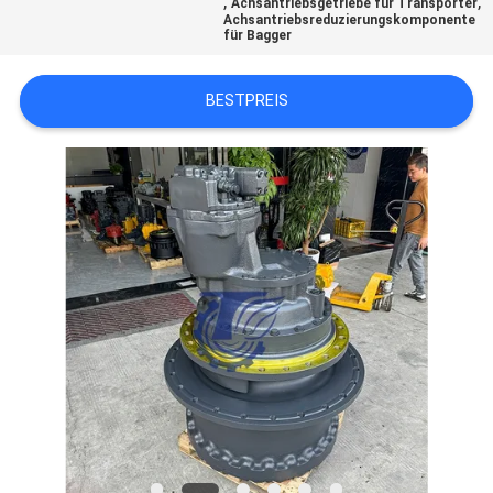
,
,
Achsantriebsgetriebe für Transporter
Achsantriebsreduzierungskomponente
für Bagger
SITEMAP
BESTPREIS
DATENSCHUTZ-
BESTIMMUNGEN