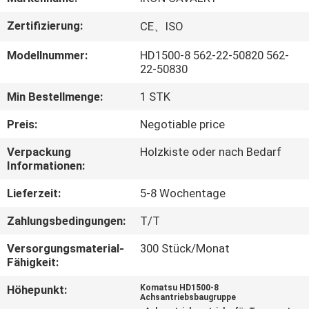
Zertifizierung:
CE、ISO
FABRIK
TOUR
Modellnummer:
HD1500-8 562-22-50820 562-
22-50830
QUALITÄTSKONTROLLE
Min Bestellmenge:
1 STK
Preis:
Negotiable price
KONTAKT
Verpackung
Holzkiste oder nach Bedarf
Informationen:
NACHRICHTEN
Lieferzeit:
5-8 Wochentage
Zahlungsbedingungen:
T/T
ALLE
Versorgungsmaterial-
300 Stück/Monat
FÄLLE
Fähigkeit:
Höhepunkt:
Komatsu HD1500-8
REFERENZEN
Achsantriebsbaugruppe