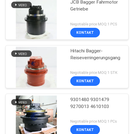
JCB Bagger Fahrmotor
Getriebe
Negotiable price MOQ:1 PCS
KONTAKT
Hitachi Bagger-
Reiseverringerungsgang
Negotiable price MOQ:1 STK
KONTAKT
9301480 9301479
9270013 4610103
Negotiable price MOQ:1 PCs
KONTAKT