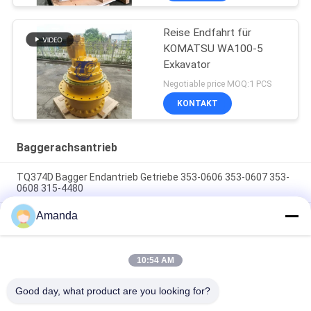
Reise Endfahrt für
KOMATSU WA100-5
Exkavator
Negotiable price MOQ:1 PCS
KONTAKT
Baggerachsantrieb
TQ374D Bagger Endantrieb Getriebe 353-0606 353-0607 353-
0608 315-4480
Amanda
353-0528 333-3036 Bagger Endantrieb Motor Hydraulisch
geeignet TQ345D TQ349D
Der hydraulische Endantriebsmotor BMVT41 von Danfoss
10:54 AM
kann an 5~6 Tonnen schwebende Steerlader angepasst
werden
Good day, what product are you looking for?