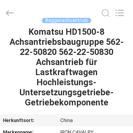
Tieqi
Construction
Machinery
Co.,
Ltd..
Baggerachsantrieb
All
Rights
Komatsu HD1500-8
STARTSEITE
Reserved.
Achsantriebsbaugruppe 562-
PRODUKTE
22-50820 562-22-50830
Achsantrieb für
VIDEOS
Lastkraftwagen
Hochleistungs-
VR
Untersetzungsgetriebe-
SHOW
Getriebekomponente
ÜBER
Herkunftsort:
China
UNS
Markenname:
IRON CAVALRY