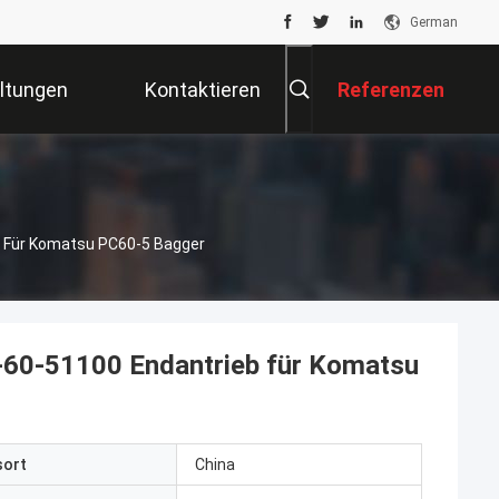
German
ltungen
Kontaktieren
Referenzen
Sie Uns
b Für Komatsu PC60-5 Bagger
-60-51100 Endantrieb für Komatsu
sort
China