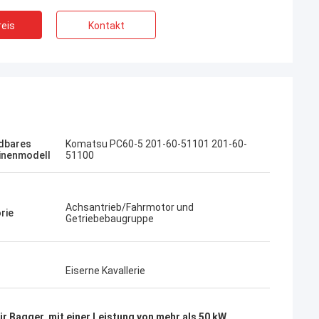
eis
Kontakt
Jose
Ich mag diese Firma. Sie sind professionel
Kampana
dbares
Komatsu PC60-5 201-60-51101 201-60-
und freundlich. Ausgezeichneter Service
inenmodell
51100
fen
und freundliche Beratung, schnelle
Lieferung. Sehr guter Preis. Ich möchte
wieder bestellen, wenn ich es brauche.
Achsantrieb/Fahrmotor und
rie
Getriebebaugruppe
Eiserne Kavallerie
ür Bagger
,
mit einer Leistung von mehr als 50 kW