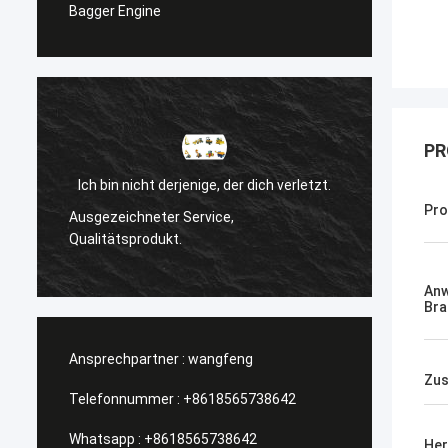
Bagger Engine
PR
Ich bin nicht derjenige, der dich verletzt.
l
Pr
Ausgezeichneter Service,
Manage
Qualitätsprodukt.
An
Bra
Ansprechpartner :
wangfeng
Zus
Telefonnummer :
+8618565738642
Whatsapp :
+8618565738642
Her