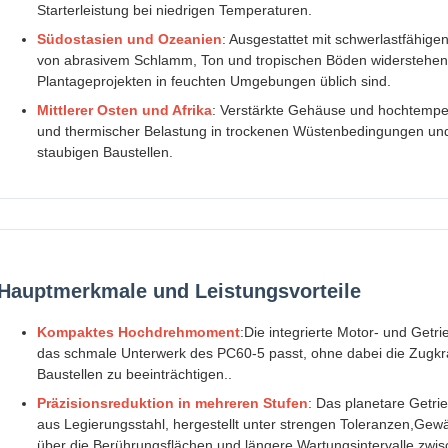
Starterleistung bei niedrigen Temperaturen.
Südostasien und Ozeanien
: Ausgestattet mit schwerlastfähi
von abrasivem Schlamm, Ton und tropischen Böden widerstehen,
Plantageprojekten in feuchten Umgebungen üblich sind.
Mittlerer Osten und Afrika
: Verstärkte Gehäuse und hochtempe
und thermischer Belastung in trockenen Wüstenbedingungen und 
staubigen Baustellen.
Hauptmerkmale und Leistungsvorteile
Kompaktes Hochdrehmoment
:Die integrierte Motor- und Getr
das schmale Unterwerk des PC60-5 passt, ohne dabei die Zugkraf
Baustellen zu beeinträchtigen..
Präzisionsreduktion in mehreren Stufen
: Das planetare Getr
aus Legierungsstahl, hergestellt unter strengen Toleranzen,Gewä
über die Berührungsflächen und längere Wartungsintervalle zwi