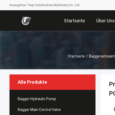
Guangzhou Tieqi Construction Machinery Co., Ltd.
Startseite
Über Uns
Startseite
/
Baggerachsant
Alle Produkte
Pr
P
Bagger Hydraulic Pump
Bagger Main Control Valve