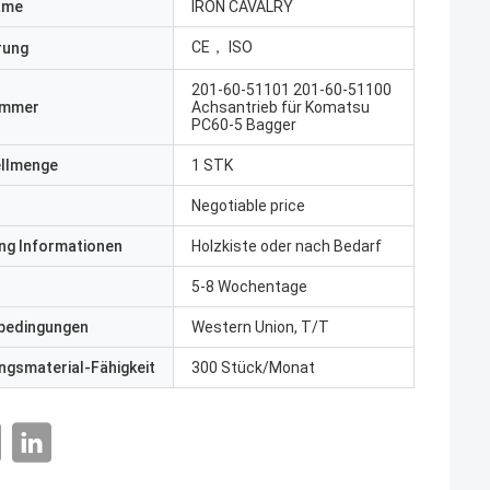
ame
IRON CAVALRY
CE， ISO
erung
201-60-51101 201-60-51100
ummer
Achsantrieb für Komatsu
PC60-5 Bagger
ellmenge
1 STK
Negotiable price
ng Informationen
Holzkiste oder nach Bedarf
5-8 Wochentage
bedingungen
Western Union, T/T
gsmaterial-Fähigkeit
300 Stück/Monat