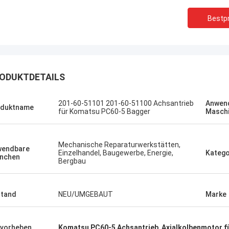
Bestpr
ODUKTDETAILS
Sanёк Нижегородский
Erdenetumur 
201-60-51101 201-60-51100 Achsantrieb
Anwen
oduktname
für Komatsu PC60-5 Bagger
Masch
ment-Service, schnell und schnell.
ein angenehmes Einkau
Mechanische Reparaturwerkstätten,
wendbare
Einzelhandel, Baugewerbe, Energie,
Katego
nchen
Bergbau
tand
NEU/UMGEBAUT
Marke
vorheben
Komatsu PC60-5 Achsantrieb
,
Axialkolbenmotor f