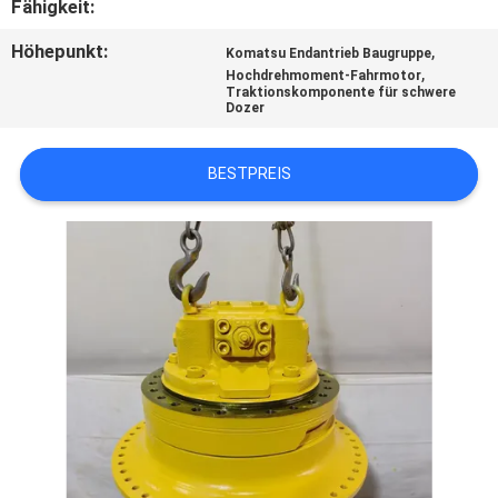
Fähigkeit:
SITEMAP
Höhepunkt:
,
Komatsu Endantrieb Baugruppe
,
Hochdrehmoment-Fahrmotor
Traktionskomponente für schwere
Dozer
DATENSCHUTZ-
BESTIMMUNGEN
BESTPREIS