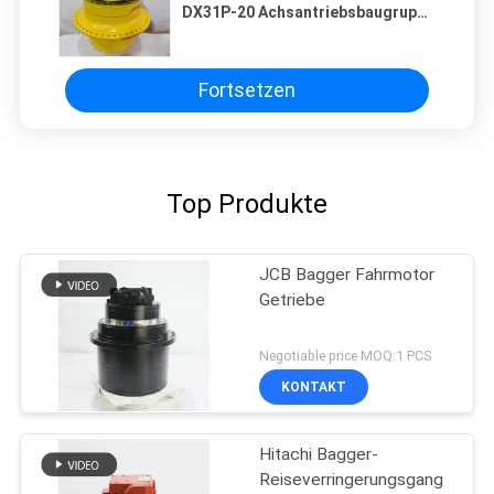
DX31P-20 Achsantriebsbaugruppe
11Y-27-30401 |
Drehmomentstarker Fahrmotor |
Präzisions-Planetengetriebe |
Hochleistungs-Planierraupen-
Fortsetzen
Traktionskomponente
Top Produkte
JCB Bagger Fahrmotor
Getriebe
Negotiable price MOQ:1 PCS
KONTAKT
Hitachi Bagger-
Reiseverringerungsgang