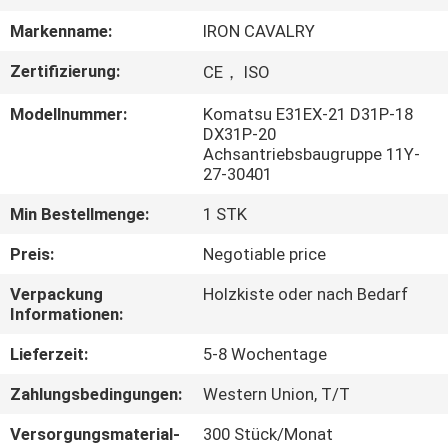
Markenname:
IRON CAVALRY
FABRIK
Zertifizierung:
CE， ISO
TOUR
Modellnummer:
Komatsu E31EX-21 D31P-18
DX31P-20
QUALITÄTSKONTROLLE
Achsantriebsbaugruppe 11Y-
27-30401
KONTAKT
Min Bestellmenge:
1 STK
Preis:
Negotiable price
NACHRICHTEN
Verpackung
Holzkiste oder nach Bedarf
Informationen:
ALLE
Lieferzeit:
5-8 Wochentage
FÄLLE
Zahlungsbedingungen:
Western Union, T/T
REFERENZEN
Versorgungsmaterial-
300 Stück/Monat