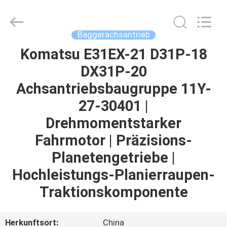
Tieqi
Construction
Machinery
Co.,
Ltd..
Baggerachsantrieb
All
Rights
Komatsu E31EX-21 D31P-18
STARTSEITE
Reserved.
DX31P-20
PRODUKTE
Achsantriebsbaugruppe 11Y-
27-30401 |
VIDEOS
Drehmomentstarker
Fahrmotor | Präzisions-
VR
Planetengetriebe |
SHOW
Hochleistungs-Planierraupen-
Traktionskomponente
ÜBER
UNS
Herkunftsort:
China