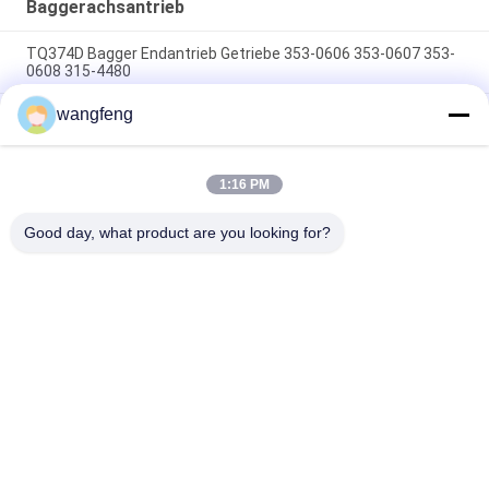
Baggerachsantrieb
TQ374D Bagger Endantrieb Getriebe 353-0606 353-0607 353-
0608 315-4480
wangfeng
353-0528 333-3036 Bagger Endantrieb Motor Hydraulisch
geeignet TQ345D TQ349D
Der hydraulische Endantriebsmotor BMVT41 von Danfoss
1:16 PM
kann an 5~6 Tonnen schwebende Steerlader angepasst
werden
Good day, what product are you looking for?
Beliebte Kategorien
Alle
Bagger Hydraulic 
Bagger Main 
Pump
Control Valve
Bagger Swing 
Baggerachsantrieb
Gearbox
Hydraulische 
Hydraulikpumpenteile