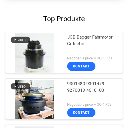
Top Produkte
JCB Bagger Fahrmotor
Getriebe
Negotiable price MOQ:1 PCS
KONTAKT
9301480 9301479
9270013 4610103
Negotiable price MOQ:1 PCs
KONTAKT