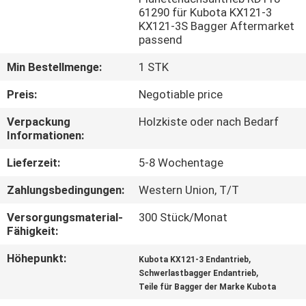
61290 für Kubota KX121-3
KX121-3S Bagger Aftermarket
FABRIK
passend
TOUR
Min Bestellmenge:
1 STK
QUALITÄTSKONTROLLE
Preis:
Negotiable price
Verpackung
Holzkiste oder nach Bedarf
Informationen:
KONTAKT
Lieferzeit:
5-8 Wochentage
NACHRICHTEN
Zahlungsbedingungen:
Western Union, T/T
Versorgungsmaterial-
300 Stück/Monat
ALLE
Fähigkeit:
FÄLLE
Höhepunkt:
,
Kubota KX121-3 Endantrieb
,
Schwerlastbagger Endantrieb
Teile für Bagger der Marke Kubota
REFERENZEN