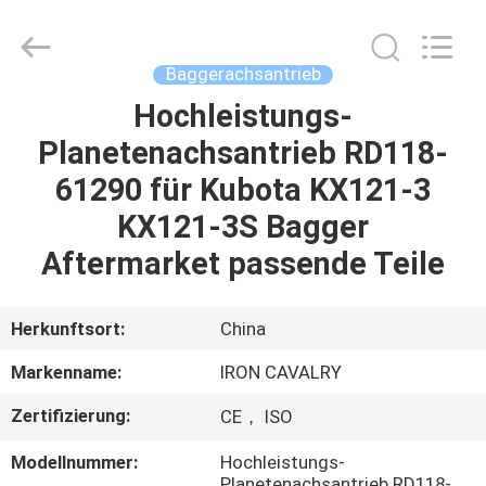
Tieqi
Construction
Machinery
Co.,
Ltd..
Baggerachsantrieb
All
Rights
Hochleistungs-
STARTSEITE
Reserved.
Planetenachsantrieb RD118-
PRODUKTE
61290 für Kubota KX121-3
KX121-3S Bagger
VIDEOS
Aftermarket passende Teile
VR
Herkunftsort:
China
SHOW
Markenname:
IRON CAVALRY
Zertifizierung:
CE， ISO
ÜBER
UNS
Modellnummer:
Hochleistungs-
Planetenachsantrieb RD118-