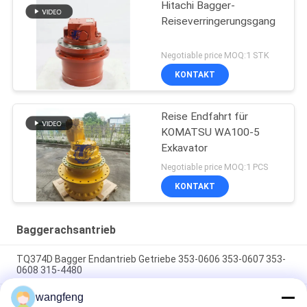
Hitachi Bagger-
Reiseverringerungsgang
Negotiable price MOQ:1 STK
KONTAKT
Reise Endfahrt für
KOMATSU WA100-5
Exkavator
Negotiable price MOQ:1 PCS
KONTAKT
Baggerachsantrieb
TQ374D Bagger Endantrieb Getriebe 353-0606 353-0607 353-
0608 315-4480
wangfeng
353-0528 333-3036 Bagger Endantrieb Motor Hydraulisch