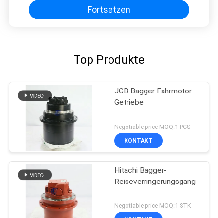
Fortsetzen
Top Produkte
JCB Bagger Fahrmotor
Getriebe
Negotiable price MOQ:1 PCS
KONTAKT
Hitachi Bagger-
Reiseverringerungsgang
Negotiable price MOQ:1 STK