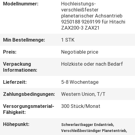
Modellnummer:
Hochleistungs-
verschleißfester
FABRIK
planetarischer Achsantrieb
9250188 9269199 für Hitachi
TOUR
ZAX200-3 ZAX21
Min Bestellmenge:
1 STK
QUALITÄTSKONTROLLE
Preis:
Negotiable price
KONTAKT
Verpackung
Holzkiste oder nach Bedarf
Informationen:
NACHRICHTEN
Lieferzeit:
5-8 Wochentage
Zahlungsbedingungen:
Western Union, T/T
ALLE
Versorgungsmaterial-
300 Stück/Monat
FÄLLE
Fähigkeit:
Höhepunkt:
,
Schwerlastbagger Endantrieb
REFERENZEN
,
Verschleißbeständiger Planetentrieb