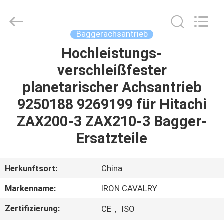
Tieqi
Construction
Machinery
Co.,
Ltd..
Baggerachsantrieb
All
Rights
Hochleistungs-
STARTSEITE
Reserved.
verschleißfester
PRODUKTE
planetarischer Achsantrieb
9250188 9269199 für Hitachi
VIDEOS
ZAX200-3 ZAX210-3 Bagger-
Ersatzteile
VR
SHOW
Herkunftsort:
China
Markenname:
IRON CAVALRY
ÜBER
Zertifizierung:
CE， ISO
UNS