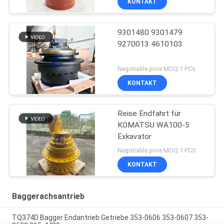
KONTAKT
9301480 9301479
9270013 4610103
Negotiable price MOQ:1 PCs
KONTAKT
Reise Endfahrt für
KOMATSU WA100-5
Exkavator
Negotiable price MOQ:1 PCS
KONTAKT
Baggerachsantrieb
TQ374D Bagger Endantrieb Getriebe 353-0606 353-0607 353-