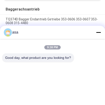
Baggerachsantrieb
TQ374D Bagger Endantrieb Getriebe 353-0606 353-0607 353-
0608 315-4480
asa
353-0528 333-3036 Bagger Endantrieb Motor Hydraulisch
geeignet TQ345D TQ349D
Der hydraulische Endantriebsmotor BMVT41 von Danfoss
9:38 PM
kann an 5~6 Tonnen schwebende Steerlader angepasst
werden
Good day, what product are you looking for?
Beliebte Kategorien
Alle
Bagger Hydraulic 
Bagger Main 
Pump
Control Valve
Bagger Swing 
Baggerachsantrieb
Gearbox