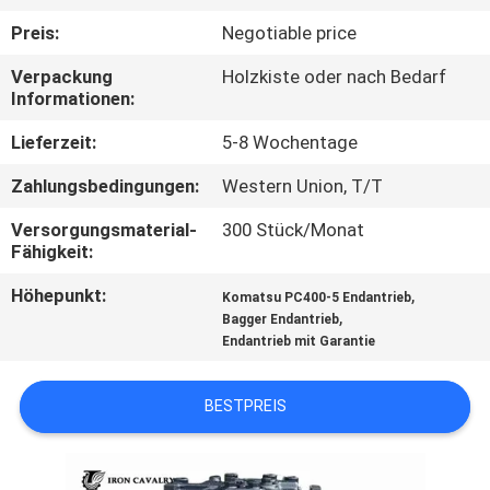
Preis:
Negotiable price
FABRIK
Verpackung
Holzkiste oder nach Bedarf
TOUR
Informationen:
Lieferzeit:
5-8 Wochentage
QUALITÄTSKONTROLLE
Zahlungsbedingungen:
Western Union, T/T
KONTAKT
Versorgungsmaterial-
300 Stück/Monat
Fähigkeit:
NACHRICHTEN
Höhepunkt:
,
Komatsu PC400-5 Endantrieb
,
Bagger Endantrieb
Endantrieb mit Garantie
ALLE
FÄLLE
BESTPREIS
REFERENZEN