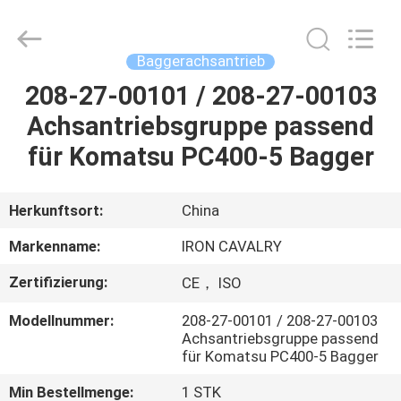
Tieqi
Construction
Machinery
Co.,
Ltd..
Baggerachsantrieb
All
Rights
208-27-00101 / 208-27-00103
STARTSEITE
Reserved.
Achsantriebsgruppe passend
PRODUKTE
für Komatsu PC400-5 Bagger
VIDEOS
Herkunftsort:
China
Markenname:
IRON CAVALRY
VR
Zertifizierung:
CE， ISO
SHOW
Modellnummer:
208-27-00101 / 208-27-00103
Achsantriebsgruppe passend
ÜBER
für Komatsu PC400-5 Bagger
UNS
Min Bestellmenge:
1 STK