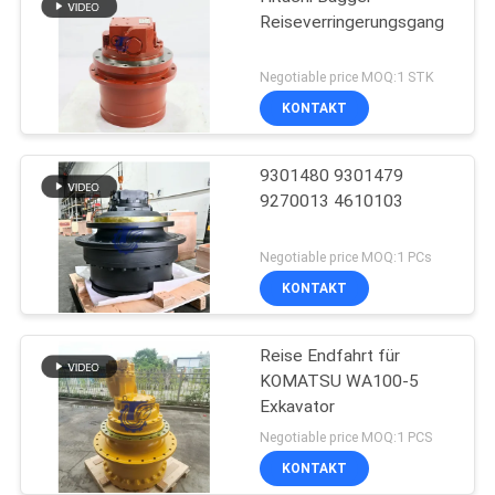
Reiseverringerungsgang
Negotiable price MOQ:1 STK
KONTAKT
9301480 9301479
9270013 4610103
Negotiable price MOQ:1 PCs
KONTAKT
Reise Endfahrt für
KOMATSU WA100-5
Exkavator
Negotiable price MOQ:1 PCS
KONTAKT