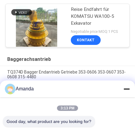
Reise Endfahrt für
KOMATSU WA100-5
Exkavator
Negotiable price MOQ:1 PCS
KONTAKT
Baggerachsantrieb
TQ374D Bagger Endantrieb Getriebe 353-0606 353-0607 353-
0608 315-4480
Amanda
353-0528 333-3036 Bagger Endantrieb Motor Hydraulisch
geeignet TQ345D TQ349D
Der hydraulische Endantriebsmotor BMVT41 von Danfoss
3:13 PM
kann an 5~6 Tonnen schwebende Steerlader angepasst
werden
Good day, what product are you looking for?
Beliebte Kategorien
Alle