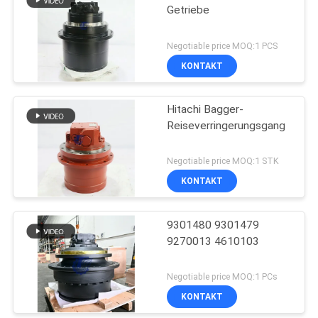
Getriebe
Negotiable price MOQ:1 PCS
KONTAKT
Hitachi Bagger-
Reiseverringerungsgang
Negotiable price MOQ:1 STK
KONTAKT
9301480 9301479
9270013 4610103
Negotiable price MOQ:1 PCs
KONTAKT