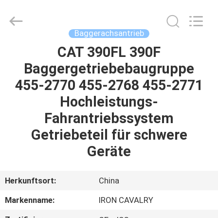
Tieqi
Construction
Machinery
Co.,
Ltd..
Baggerachsantrieb
All
Rights
CAT 390FL 390F
STARTSEITE
Reserved.
Baggergetriebebaugruppe
PRODUKTE
455-2770 455-2768 455-2771
Hochleistungs-
VIDEOS
Fahrantriebssystem
Getriebeteil für schwere
VR
Geräte
SHOW
Herkunftsort:
China
ÜBER
Markenname:
IRON CAVALRY
UNS