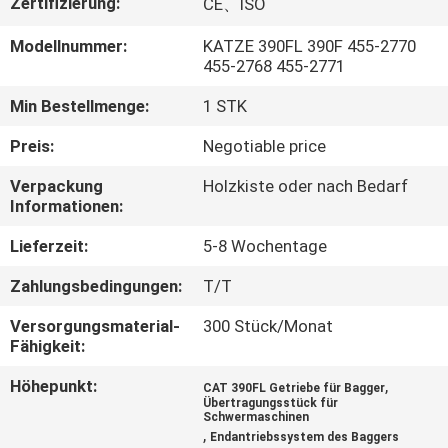
Zertifizierung:
CE、ISO
FABRIK
Modellnummer:
KATZE 390FL 390F 455-2770
455-2768 455-2771
TOUR
Min Bestellmenge:
1 STK
QUALITÄTSKONTROLLE
Preis:
Negotiable price
Verpackung
Holzkiste oder nach Bedarf
KONTAKT
Informationen:
Lieferzeit:
5-8 Wochentage
NACHRICHTEN
Zahlungsbedingungen:
T/T
Versorgungsmaterial-
300 Stück/Monat
ALLE
Fähigkeit:
FÄLLE
Höhepunkt:
,
CAT 390FL Getriebe für Bagger
Übertragungsstück für
Schwermaschinen
REFERENZEN
,
Endantriebssystem des Baggers