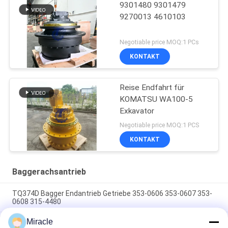
9301480 9301479
9270013 4610103
Negotiable price MOQ:1 PCs
KONTAKT
Reise Endfahrt für
KOMATSU WA100-5
Exkavator
Negotiable price MOQ:1 PCS
KONTAKT
Baggerachsantrieb
TQ374D Bagger Endantrieb Getriebe 353-0606 353-0607 353-
0608 315-4480
Miracle
353-0528 333-3036 Bagger Endantrieb Motor Hydraulisch