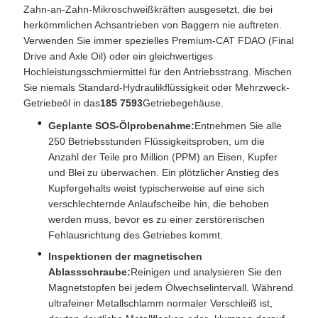
Zahn-an-Zahn-Mikroschweißkräften ausgesetzt, die bei
herkömmlichen Achsantrieben von Baggern nie auftreten.
Verwenden Sie immer spezielles Premium-CAT FDAO (Final
Drive and Axle Oil) oder ein gleichwertiges
Hochleistungsschmiermittel für den Antriebsstrang. Mischen
Sie niemals Standard-Hydraulikflüssigkeit oder Mehrzweck-
Getriebeöl in das
185 7593
Getriebegehäuse.
Geplante SOS-Ölprobenahme:
Entnehmen Sie alle
250 Betriebsstunden Flüssigkeitsproben, um die
Anzahl der Teile pro Million (PPM) an Eisen, Kupfer
und Blei zu überwachen. Ein plötzlicher Anstieg des
Kupfergehalts weist typischerweise auf eine sich
verschlechternde Anlaufscheibe hin, die behoben
werden muss, bevor es zu einer zerstörerischen
Fehlausrichtung des Getriebes kommt.
Inspektionen der magnetischen
Ablassschraube:
Reinigen und analysieren Sie den
Magnetstopfen bei jedem Ölwechselintervall. Während
ultrafeiner Metallschlamm normaler Verschleiß ist,