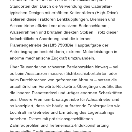
Standorten dar. Durch die Verwendung des Caterpillar-
typischen Designs mit erhöhten Kettenrädern (High-Drive)
isolieren diese Traktoren Lenkkupplungen, Bremsen und
Achsantriebe effizient vor abrasivem Bodenschlamm,
Walzenrahmen und brutalen direkten Stößen. Trotz dieser
fortschrittlichen Anordnung sind die internen
Planetengetriebe des
185 7593
Die Hauptaufgabe der
Antriebsgruppe besteht darin, extreme Motorleistungen in
enorme mechanische Zugkraft umzuwandeln.
Über Tausende von schweren Betriebszyklen hinweg – sei
es beim Ausstanzen massiver Schlitzschieberfahrten oder
beim Durchbrechen von gefrorenem Abraum – setzen die
unaufhörlichen Vorwärts-Rückwärts-Übergänge des Shuttles
die inneren Planetenritzel und -träger enormen Scherkräften
aus. Unsere Premium-Ersatzgetriebe für Achsantriebe sind
so konzipiert, dass sie häufig auftretende Fehlerquellen wie
Lochfraß im Getriebe und Ermüdung des Lagerlaufrings
beheben. Dieses mit präzisionsgeschliffenen
Zahnradprofilen und Tiefeneinsatz-Induktionshärtung
hergestellte Gerät garantiert eine konstante