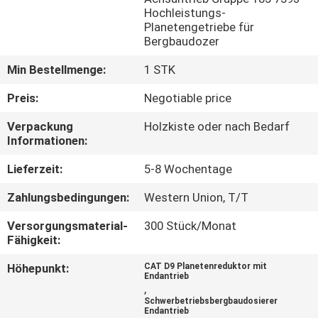
Hochleistungs-
Planetengetriebe für
FABRIK
Bergbaudozer
TOUR
Min Bestellmenge:
1 STK
QUALITÄTSKONTROLLE
Preis:
Negotiable price
Verpackung
Holzkiste oder nach Bedarf
Informationen:
KONTAKT
Lieferzeit:
5-8 Wochentage
NACHRICHTEN
Zahlungsbedingungen:
Western Union, T/T
Versorgungsmaterial-
300 Stück/Monat
ALLE
Fähigkeit:
FÄLLE
Höhepunkt:
CAT D9 Planetenreduktor mit
Endantrieb
,
REFERENZEN
Schwerbetriebsbergbaudosierer
Endantrieb