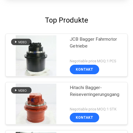
Top Produkte
JCB Bagger Fahrmotor
Getriebe
Negotiable price MOQ:1 PCS
KONTAKT
Hitachi Bagger-
Reiseverringerungsgang
Negotiable price MOQ:1 STK
KONTAKT