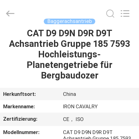
Tieqi
Construction
Machinery
Co.,
Ltd..
Baggerachsantrieb
All
Rights
CAT D9 D9N D9R D9T
STARTSEITE
Reserved.
Achsantrieb Gruppe 185 7593
PRODUKTE
Hochleistungs-
Planetengetriebe für
VIDEOS
Bergbaudozer
VR
Herkunftsort:
China
SHOW
Markenname:
IRON CAVALRY
Zertifizierung:
CE， ISO
ÜBER
UNS
Modellnummer:
CAT D9 D9N D9R D9T
Achsantrieb Gruppe 185 7593