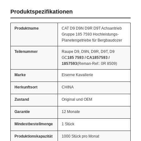
Produktspezifikationen
Produktname
CAT D9 D9N D9R D9T Achsantrieb
Gruppe 185 7593 Hochleistungs-
Planetengetriebe für Bergbaudozer
Teilenummer
Raupe D9, D9N, D9R, D9T, D9
GC
185 7593 / CA1857593 /
1857593
(Reman-Ref.: 0R 8509)
Marke
Eiserne Kavallerie
Herkunftsort
CHINA
Zustand
Original und OEM
Garantie
12 Monate
Mindestbestellmenge
1 Stück
Produktionskapazität
1000 Stück pro Monat