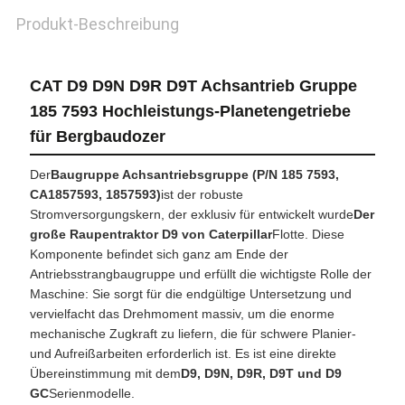
Produkt-Beschreibung
CAT D9 D9N D9R D9T Achsantrieb Gruppe
185 7593 Hochleistungs-Planetengetriebe
für Bergbaudozer
Der
Baugruppe Achsantriebsgruppe (P/N 185 7593,
CA1857593, 1857593)
ist der robuste
Stromversorgungskern, der exklusiv für entwickelt wurde
Der
große Raupentraktor D9 von Caterpillar
Flotte. Diese
Komponente befindet sich ganz am Ende der
Antriebsstrangbaugruppe und erfüllt die wichtigste Rolle der
Maschine: Sie sorgt für die endgültige Untersetzung und
vervielfacht das Drehmoment massiv, um die enorme
mechanische Zugkraft zu liefern, die für schwere Planier-
und Aufreißarbeiten erforderlich ist. Es ist eine direkte
Übereinstimmung mit dem
D9, D9N, D9R, D9T und D9
GC
Serienmodelle.