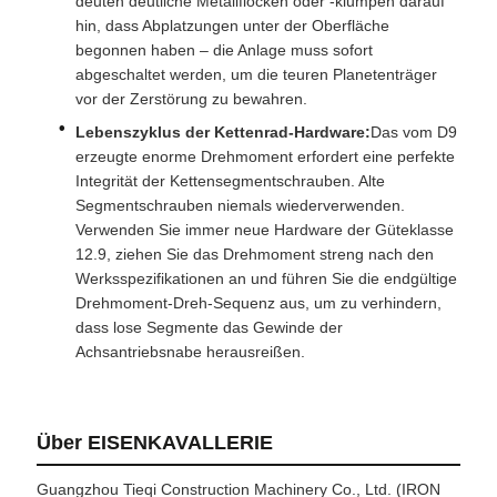
deuten deutliche Metallflocken oder -klumpen darauf
hin, dass Abplatzungen unter der Oberfläche
begonnen haben – die Anlage muss sofort
abgeschaltet werden, um die teuren Planetenträger
vor der Zerstörung zu bewahren.
Lebenszyklus der Kettenrad-Hardware:
Das vom D9
erzeugte enorme Drehmoment erfordert eine perfekte
Integrität der Kettensegmentschrauben. Alte
Segmentschrauben niemals wiederverwenden.
Verwenden Sie immer neue Hardware der Güteklasse
12.9, ziehen Sie das Drehmoment streng nach den
Werksspezifikationen an und führen Sie die endgültige
Drehmoment-Dreh-Sequenz aus, um zu verhindern,
dass lose Segmente das Gewinde der
Achsantriebsnabe herausreißen.
Über EISENKAVALLERIE
Guangzhou Tieqi Construction Machinery Co., Ltd. (IRON