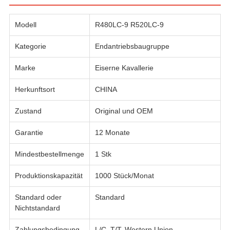
Modell
R480LC-9 R520LC-9
Kategorie
Endantriebsbaugruppe
Marke
Eiserne Kavallerie
Herkunftsort
CHINA
Zustand
Original und OEM
Garantie
12 Monate
Mindestbestellmenge
1 Stk
Produktionskapazität
1000 Stück/Monat
Standard oder
Standard
Nichtstandard
Zahlungsbedingung
L/C, T/T, Western Union,