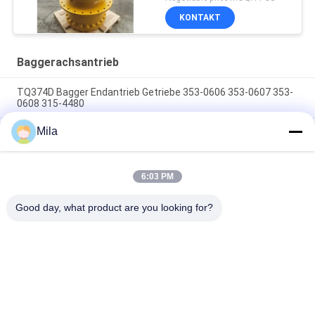
KONTAKT
Baggerachsantrieb
TQ374D Bagger Endantrieb Getriebe 353-0606 353-0607 353-
0608 315-4480
Mila
353-0528 333-3036 Bagger Endantrieb Motor Hydraulisch
geeignet TQ345D TQ349D
Der hydraulische Endantriebsmotor BMVT41 von Danfoss
6:03 PM
kann an 5~6 Tonnen schwebende Steerlader angepasst
werden
Good day, what product are you looking for?
Beliebte Kategorien
Alle
Bagger Hydraulic 
Bagger Main 
Pump
Control Valve