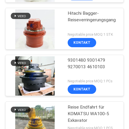
Hitachi Bagger-
Reiseverringerungsgang
Negotiable price MOQ:1 STK
KONTAKT
9301480 9301479
9270013 4610103
Negotiable price MOQ:1 PCs
KONTAKT
Reise Endfahrt für
KOMATSU WA100-5
Exkavator
Negotiable price MOQ:1 PCS