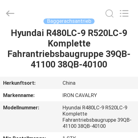
Tieqi
Construction
Machinery
Co.,
Ltd..
Baggerachsantrieb
All
Rights
Hyundai R480LC-9 R520LC-9
STARTSEITE
Reserved.
Komplette
PRODUKTE
Fahrantriebsbaugruppe 39QB-
41100 38QB-40100
VIDEOS
Herkunftsort:
China
VR
Markenname:
IRON CAVALRY
SHOW
Modellnummer:
Hyundai R480LC-9 R520LC-9
Komplette
ÜBER
Fahrantriebsbaugruppe 39QB-
41100 38QB-40100
UNS