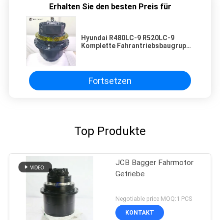
Erhalten Sie den besten Preis für
Hyundai R480LC-9 R520LC-9
Komplette Fahrantriebsbaugruppe
39QB-41100 38QB-40100
Fortsetzen
Top Produkte
JCB Bagger Fahrmotor
Getriebe
Negotiable price MOQ:1 PCS
KONTAKT