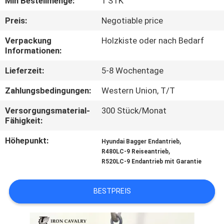
Min Bestellmenge:
1 STK
FABRIK
Preis:
Negotiable price
TOUR
Verpackung
Holzkiste oder nach Bedarf
Informationen:
QUALITÄTSKONTROLLE
Lieferzeit:
5-8 Wochentage
Zahlungsbedingungen:
Western Union, T/T
KONTAKT
Versorgungsmaterial-
300 Stück/Monat
Fähigkeit:
NACHRICHTEN
Höhepunkt:
,
Hyundai Bagger Endantrieb
,
R480LC-9 Reiseantrieb
R520LC-9 Endantrieb mit Garantie
ALLE
FÄLLE
BESTPREIS
REFERENZEN