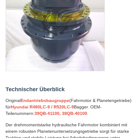
Technischer Überblick
Original
Endantriebsbaugruppe
(Fahrmotor & Planetengetriebe)
für
Hyundai R480LC-9 / R520LC-9
Bagger. OEM-
Teilenummern:
39QB-41100, 38QB-40100
.
Der drehmomentstarke hydraulische Fahrmotor kombiniert mit
einem robusten Planetenuntersetzungsgetriebe sorgt für starke
Traktion und stabile Leistung bei Arbeitsbedingungen unter