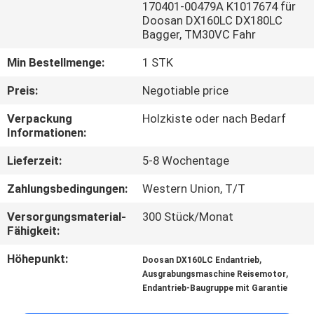
170401-00479A K1017674 für
Doosan DX160LC DX180LC
FABRIK
Bagger, TM30VC Fahr
TOUR
Min Bestellmenge:
1 STK
Preis:
Negotiable price
QUALITÄTSKONTROLLE
Verpackung
Holzkiste oder nach Bedarf
Informationen:
KONTAKT
Lieferzeit:
5-8 Wochentage
NACHRICHTEN
Zahlungsbedingungen:
Western Union, T/T
Versorgungsmaterial-
300 Stück/Monat
ALLE
Fähigkeit:
FÄLLE
Höhepunkt:
,
Doosan DX160LC Endantrieb
,
Ausgrabungsmaschine Reisemotor
Endantrieb-Baugruppe mit Garantie
REFERENZEN