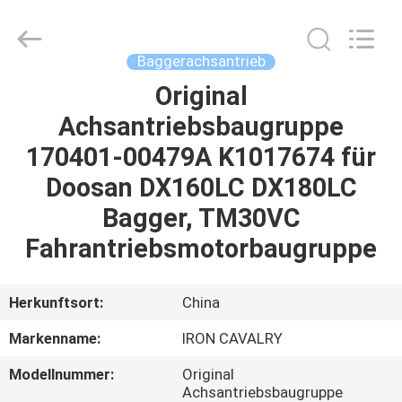
Tieqi
Construction
Machinery
Co.,
Ltd..
Baggerachsantrieb
All
Rights
Original
STARTSEITE
Reserved.
Achsantriebsbaugruppe
PRODUKTE
170401-00479A K1017674 für
Doosan DX160LC DX180LC
VIDEOS
Bagger, TM30VC
Fahrantriebsmotorbaugruppe
VR
SHOW
Herkunftsort:
China
Markenname:
IRON CAVALRY
ÜBER
Modellnummer:
Original
UNS
Achsantriebsbaugruppe