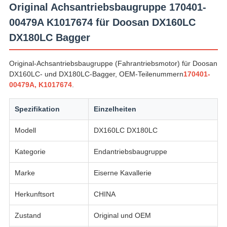
Original Achsantriebsbaugruppe 170401-
00479A K1017674 für Doosan DX160LC
DX180LC Bagger
Original-Achsantriebsbaugruppe (Fahrantriebsmotor) für Doosan
DX160LC- und DX180LC-Bagger, OEM-Teilenummern
170401-
00479A, K1017674
.
Spezifikation
Einzelheiten
Modell
DX160LC DX180LC
Kategorie
Endantriebsbaugruppe
Marke
Eiserne Kavallerie
Herkunftsort
CHINA
Zustand
Original und OEM