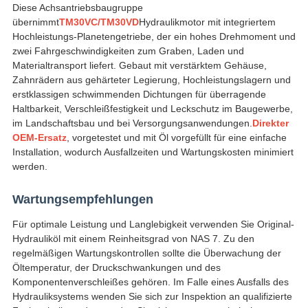
Diese Achsantriebsbaugruppe
übernimmt
TM30VC/TM30VD
Hydraulikmotor mit integriertem
Hochleistungs-Planetengetriebe, der ein hohes Drehmoment und
zwei Fahrgeschwindigkeiten zum Graben, Laden und
Materialtransport liefert. Gebaut mit verstärktem Gehäuse,
Zahnrädern aus gehärteter Legierung, Hochleistungslagern und
erstklassigen schwimmenden Dichtungen für überragende
Haltbarkeit, Verschleißfestigkeit und Leckschutz im Baugewerbe,
im Landschaftsbau und bei Versorgungsanwendungen.
Direkter
OEM-Ersatz
, vorgetestet und mit Öl vorgefüllt für eine einfache
Installation, wodurch Ausfallzeiten und Wartungskosten minimiert
werden.
Wartungsempfehlungen
Für optimale Leistung und Langlebigkeit verwenden Sie Original-
Hydrauliköl mit einem Reinheitsgrad von NAS 7. Zu den
regelmäßigen Wartungskontrollen sollte die Überwachung der
Öltemperatur, der Druckschwankungen und des
Komponentenverschleißes gehören. Im Falle eines Ausfalls des
Hydrauliksystems wenden Sie sich zur Inspektion an qualifizierte