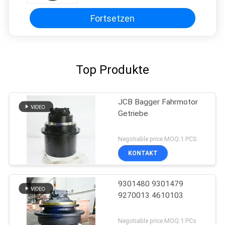
Fahrantriebsmotorbaugruppe
Fortsetzen
Top Produkte
JCB Bagger Fahrmotor
Getriebe
Negotiable price MOQ:1 PCS
KONTAKT
9301480 9301479
9270013 4610103
Negotiable price MOQ:1 PCs