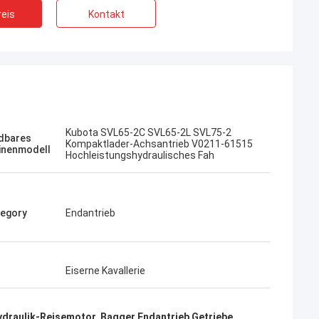
eis
Kontakt
Jose
Kubota SVL65-2C SVL65-2L SVL75-2
dbares
rma. Sie sind professionell
Kompaktlader-Achsantrieb V0211-61515
inenmodell
 Ausgezeichneter Service
Hochleistungshydraulisches Fah
 Beratung, schnelle
guter Preis. Ich möchte
n, wenn ich es brauche.
egory
Endantrieb
Eiserne Kavallerie
ydraulik-Reisemotor
,
Bagger Endantrieb Getriebe