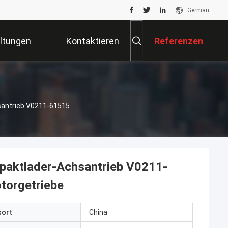
German
ltungen
Kontaktieren
Referenzen
Sie Uns
antrieb V0211-61515
aktlader-Achsantrieb V0211-
torgetriebe
sort
China