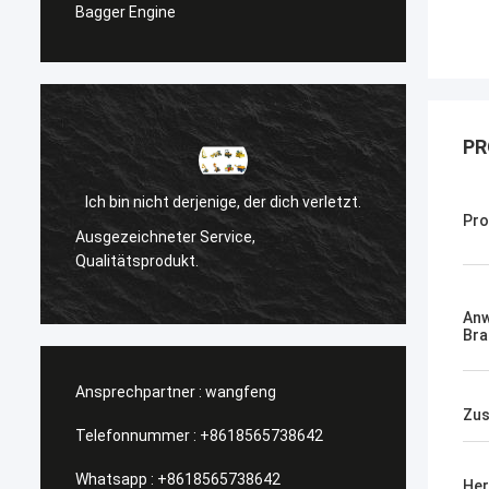
Bagger Engine
PR
verletzt.
Sanёк Нижегородский
Pr
Management-Service, schnell und schnell.
An
Bra
Ansprechpartner :
wangfeng
Zus
Telefonnummer :
+8618565738642
Whatsapp :
+8618565738642
Her