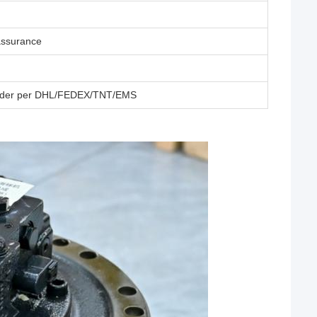
assurance
 oder per DHL/FEDEX/TNT/EMS