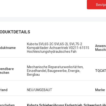
Bestpr
ODUKTDETAILS
Kubota SVL65-2C SVL65-2L SVL75-2
Anwen
Ich mag diese Fi
Erdenetumur Kampana
oduktname
Kompaktlader-Achsantrieb V0211-61515
Masch
und freundlich.
Hochleistungshydraulisches Fah
ein angenehmes Einkaufen
und freundliche
Lieferung. Sehr 
wieder bestelle
Mechanische Reparaturwerkstätten,
wendbare
Einzelhandel, Baugewerbe, Energie,
TQCAT
nchen
Bergbau
tand
NEU/UMGEBAUT
Marke
vorheben
Kubota Schieberührung Endantrieb
,
Schwerlast-H