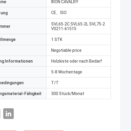
ame
IRON CAVALRY
CE、ISO
erung
SVL65-2C SVL65-2L SVL75-2
ummer
V0211-61515
ellmenge
1 STK
Negotiable price
ng Informationen
Holzkiste oder nach Bedarf
5-8 Wochentage
bedingungen
T/T
gsmaterial-Fähigkeit
300 Stück/Monat