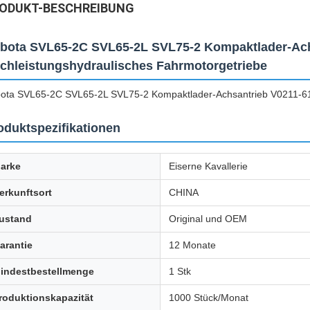
ODUKT-BESCHREIBUNG
bota SVL65-2C SVL65-2L SVL75-2 Kompaktlader-Ach
chleistungshydraulisches Fahrmotorgetriebe
ota SVL65-2C SVL65-2L SVL75-2 Kompaktlader-Achsantrieb V0211-615
oduktspezifikationen
arke
Eiserne Kavallerie
erkunftsort
CHINA
ustand
Original und OEM
arantie
12 Monate
indestbestellmenge
1 Stk
roduktionskapazität
1000 Stück/Monat