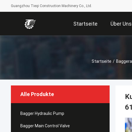
Guangzhou Tieqi Construction Machinery Co., Ltd.
Startseite
Über Uns
Startseite
/
Baggera
Alle Produkte
K
61
Bagger Hydraulic Pump
Bagger Main Control Valve