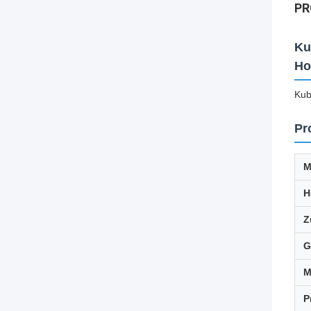
PR
Ku
Ho
Kub
Pr
M
H
Z
G
M
P