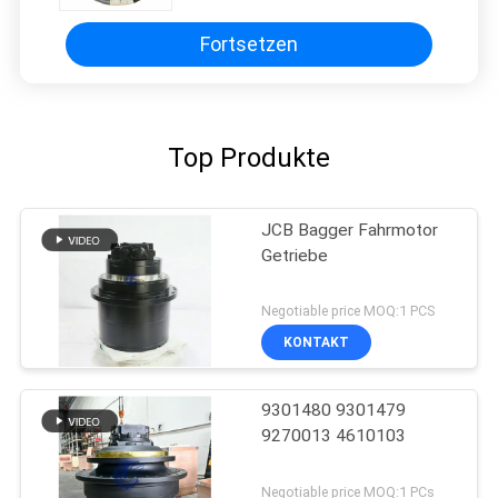
Baggerteile MSF340VPFH2
21N6034100, robuste Baugruppe
mit hohem Drehmoment
Fortsetzen
Top Produkte
JCB Bagger Fahrmotor
Getriebe
Negotiable price MOQ:1 PCS
KONTAKT
9301480 9301479
9270013 4610103
Negotiable price MOQ:1 PCs