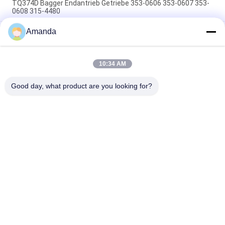
TQ374D Bagger Endantrieb Getriebe 353-0606 353-0607 353-
0608 315-4480
Amanda
353-0528 333-3036 Bagger Endantrieb Motor Hydraulisch
geeignet TQ345D TQ349D
Der hydraulische Endantriebsmotor BMVT41 von Danfoss
10:34 AM
kann an 5~6 Tonnen schwebende Steerlader angepasst
werden
Good day, what product are you looking for?
Beliebte Kategorien
Alle
Bagger Hydraulic 
Bagger Main 
Pump
Control Valve
Bagger Swing 
Baggerachsantrieb
Gearbox
Hydraulische 
Hydraulikpumpenteile
Lüfterpumpe
KAWASAK Hydraulic 