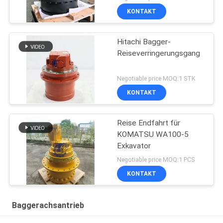
KONTAKT
Hitachi Bagger-
Reiseverringerungsgang
Negotiable price MOQ:1 STK
KONTAKT
Reise Endfahrt für
KOMATSU WA100-5
Exkavator
Negotiable price MOQ:1 PCS
KONTAKT
Baggerachsantrieb