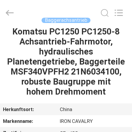
Tieqi
Construction
Machinery
Co.,
Ltd..
Baggerachsantrieb
All
Rights
Komatsu PC1250 PC1250-8
STARTSEITE
Reserved.
Achsantrieb-Fahrmotor,
PRODUKTE
hydraulisches
Planetengetriebe, Baggerteile
VIDEOS
MSF340VPFH2 21N6034100,
robuste Baugruppe mit
VR
hohem Drehmoment
SHOW
Herkunftsort:
China
ÜBER
Markenname:
IRON CAVALRY
UNS