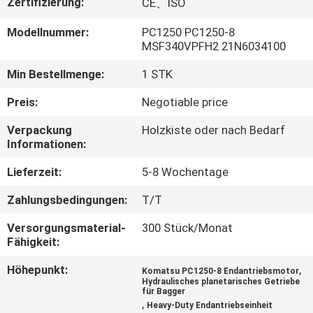
Zertifizierung:
CE、ISO
FABRIK
Modellnummer:
PC1250 PC1250-8
MSF340VPFH2 21N6034100
TOUR
Min Bestellmenge:
1 STK
QUALITÄTSKONTROLLE
Preis:
Negotiable price
Verpackung
Holzkiste oder nach Bedarf
KONTAKT
Informationen:
Lieferzeit:
5-8 Wochentage
NACHRICHTEN
Zahlungsbedingungen:
T/T
Versorgungsmaterial-
300 Stück/Monat
ALLE
Fähigkeit:
FÄLLE
Höhepunkt:
,
Komatsu PC1250-8 Endantriebsmotor
Hydraulisches planetarisches Getriebe
für Bagger
REFERENZEN
,
Heavy-Duty Endantriebseinheit