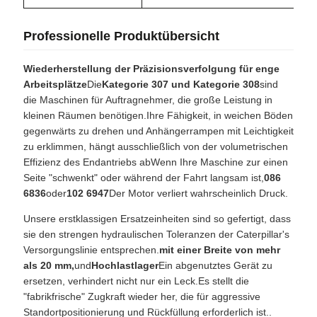
Professionelle Produktübersicht
Wiederherstellung der Präzisionsverfolgung für enge
Arbeitsplätze
Die
Kategorie 307 und Kategorie 308
sind
die Maschinen für Auftragnehmer, die große Leistung in
kleinen Räumen benötigen.Ihre Fähigkeit, in weichen Böden
gegenwärts zu drehen und Anhängerrampen mit Leichtigkeit
zu erklimmen, hängt ausschließlich von der volumetrischen
Effizienz des Endantriebs abWenn Ihre Maschine zur einen
Seite "schwenkt" oder während der Fahrt langsam ist,
086
6836
oder
102 6947
Der Motor verliert wahrscheinlich Druck.
Unsere erstklassigen Ersatzeinheiten sind so gefertigt, dass
sie den strengen hydraulischen Toleranzen der Caterpillar's
Versorgungslinie entsprechen.
mit einer Breite von mehr
als 20 mm,
und
Hochlastlager
Ein abgenutztes Gerät zu
ersetzen, verhindert nicht nur ein Leck.Es stellt die
"fabrikfrische" Zugkraft wieder her, die für aggressive
Standortpositionierung und Rückfüllung erforderlich ist..