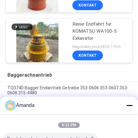
KONTAKT
Reise Endfahrt für
KOMATSU WA100-5
Exkavator
Negotiable price MOQ:1 PCS
KONTAKT
Baggerachsantrieb
TQ374D Bagger Endantrieb Getriebe 353-0606 353-0607 353-
0608 315-4480
Amanda
353-0528 333-3036 Bagger Endantrieb Motor Hydraulisch
geeignet TQ345D TQ349D
Der hydraulische Endantriebsmotor BMVT41 von Danfoss
6:31 PM
kann an 5~6 Tonnen schwebende Steerlader angepasst
werden