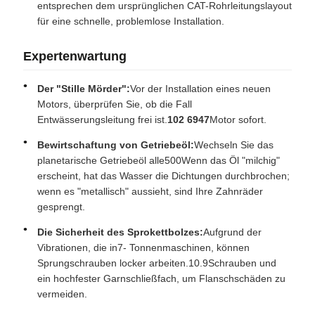
entsprechen dem ursprünglichen CAT-Rohrleitungslayout
für eine schnelle, problemlose Installation.
Expertenwartung
Der "Stille Mörder":
Vor der Installation eines neuen
Motors, überprüfen Sie, ob die Fall
Entwässerungsleitung frei ist.
102 6947
Motor sofort.
Bewirtschaftung von Getriebeöl:
Wechseln Sie das
planetarische Getriebeöl alle
500
Wenn das Öl "milchig"
erscheint, hat das Wasser die Dichtungen durchbrochen;
wenn es "metallisch" aussieht, sind Ihre Zahnräder
gesprengt.
Die Sicherheit des Sprokettbolzes:
Aufgrund der
Vibrationen, die in
7
- Tonnenmaschinen, können
Sprungschrauben locker arbeiten.
10.9
Schrauben und
ein hochfester Garnschließfach, um Flanschschäden zu
vermeiden.