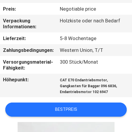
Preis:
Negotiable price
FABRIK
Verpackung
Holzkiste oder nach Bedarf
TOUR
Informationen:
Lieferzeit:
5-8 Wochentage
QUALITÄTSKONTROLLE
Zahlungsbedingungen:
Western Union, T/T
KONTAKT
Versorgungsmaterial-
300 Stück/Monat
Fähigkeit:
NACHRICHTEN
Höhepunkt:
,
CAT E70 Endantriebsmotor
,
Gangkasten für Bagger 096 6836
Endantriebsmotor 102 6947
ALLE
FÄLLE
BESTPREIS
REFERENZEN