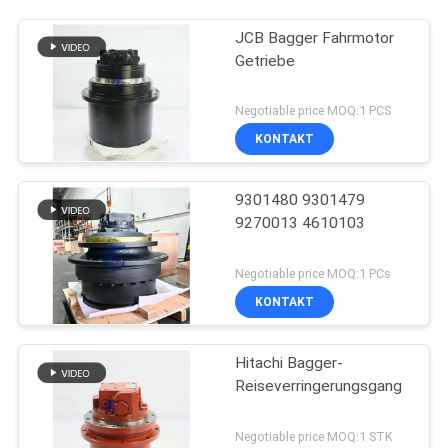
JCB Bagger Fahrmotor
Getriebe
Negotiable price MOQ:1 PCS
KONTAKT
9301480 9301479
9270013 4610103
Negotiable price MOQ:1 PCs
KONTAKT
Hitachi Bagger-
Reiseverringerungsgang
Negotiable price MOQ:1 STK