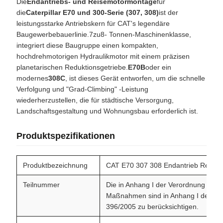
Die
Endantriebs- und Reisemotormontage
für
die
Caterpillar E70 und 300-Serie (307, 308)
ist der
leistungsstarke Antriebskern für CAT's legendäre
Baugewerbebauerlinie.
7
zu
8
- Tonnen-Maschinenklasse,
integriert diese Baugruppe einen kompakten,
hochdrehmotorigen Hydraulikmotor mit einem präzisen
planetarischen Reduktionsgetriebe.
E70B
oder ein
modernes
308C
, ist dieses Gerät entworfen, um die schnelle
Verfolgung und "Grad-Climbing" -Leistung
wiederherzustellen, die für städtische Versorgung,
Landschaftsgestaltung und Wohnungsbau erforderlich ist.
Produktspezifikationen
Produktbezeichnung
CAT E70 307 308 Endantrieb Reisem
Teilnummer
Die in Anhang I der Verordnung (EG)
Maßnahmen sind in Anhang I der Ver
396/2005 zu berücksichtigen.