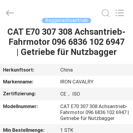
Tieqi
Construction
Machinery
Co.,
Ltd..
Baggerachsantrieb
All
Rights
CAT E70 307 308 Achsantrieb-
STARTSEITE
Reserved.
Fahrmotor 096 6836 102 6947
PRODUKTE
| Getriebe für Nutzbagger
VIDEOS
Herkunftsort:
China
Markenname:
IRON CAVALRY
VR
Zertifizierung:
CE， ISO
SHOW
Modellnummer:
CAT E70 307 308 Achsantrieb-
Fahrmotor 096 6836 102 6947 |
ÜBER
Getriebe für Nutzbagger
UNS
Min Bestellmenge:
1 STK