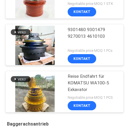
Negotiable price MOQ:1 STK
KONTAKT
9301480 9301479
9270013 4610103
Negotiable price MOQ:1 PCs
KONTAKT
Reise Endfahrt für
KOMATSU WA100-5
Exkavator
Negotiable price MOQ:1 PCS
KONTAKT
Baggerachsantrieb