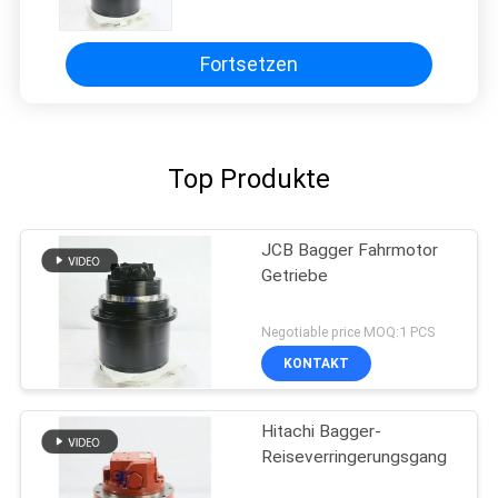
Hydraulisches Planetengetriebe
Minibagger Teile 68311-61390
RB248-61290 RG448-61291
Fortsetzen
Top Produkte
JCB Bagger Fahrmotor
Getriebe
Negotiable price MOQ:1 PCS
KONTAKT
Hitachi Bagger-
Reiseverringerungsgang