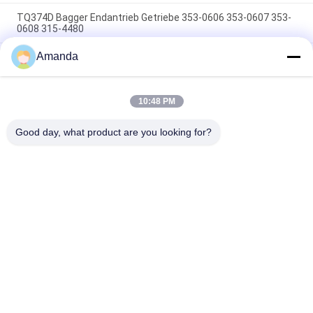
TQ374D Bagger Endantrieb Getriebe 353-0606 353-0607 353-
0608 315-4480
Amanda
353-0528 333-3036 Bagger Endantrieb Motor Hydraulisch
geeignet TQ345D TQ349D
Der hydraulische Endantriebsmotor BMVT41 von Danfoss
10:48 PM
kann an 5~6 Tonnen schwebende Steerlader angepasst
werden
Good day, what product are you looking for?
Beliebte Kategorien
Alle
Bagger Hydraulic 
Bagger Main 
Pump
Control Valve
Bagger Swing 
Baggerachsantrieb
Gearbox
Hydraulische 
Hydraulikpumpenteile
Lüfterpumpe