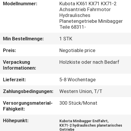
Modellnummer:
Kubota KX61 KX71 KX71-2
Achsantrieb Fahrmotor
FABRIK
Hydraulisches
Planetengetriebe Minibagger
TOUR
Teile 68311-
Min Bestellmenge:
1 STK
QUALITÄTSKONTROLLE
Preis:
Negotiable price
KONTAKT
Verpackung
Holzkiste oder nach Bedarf
Informationen:
NACHRICHTEN
Lieferzeit:
5-8 Wochentage
Zahlungsbedingungen:
Western Union, T/T
ALLE
Versorgungsmaterial-
300 Stück/Monat
FÄLLE
Fähigkeit:
Höhepunkt:
,
Kubota Minibagger Endfahrt
REFERENZEN
KX71-2 hydraulisches planetarisches
Getriebe