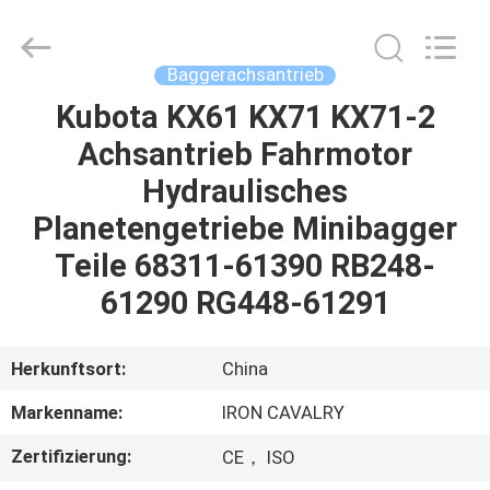
Tieqi
Construction
Machinery
Co.,
Ltd..
Baggerachsantrieb
All
Rights
Kubota KX61 KX71 KX71-2
STARTSEITE
Reserved.
Achsantrieb Fahrmotor
PRODUKTE
Hydraulisches
Planetengetriebe Minibagger
VIDEOS
Teile 68311-61390 RB248-
61290 RG448-61291
VR
SHOW
Herkunftsort:
China
Markenname:
IRON CAVALRY
ÜBER
Zertifizierung:
CE， ISO
UNS