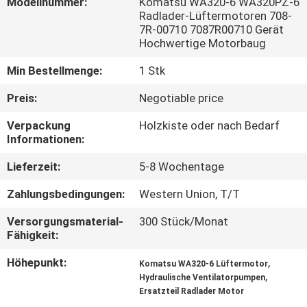
Modellnummer:
Komatsu WA320-6 WA320PZ-6
Radlader-Lüftermotoren 708-
FABRIK
7R-00710 7087R00710 Gerät
Hochwertige Motorbaug
TOUR
Min Bestellmenge:
1 Stk
QUALITÄTSKONTROLLE
Preis:
Negotiable price
Verpackung
Holzkiste oder nach Bedarf
KONTAKT
Informationen:
Lieferzeit:
5-8 Wochentage
NACHRICHTEN
Zahlungsbedingungen:
Western Union, T/T
Versorgungsmaterial-
300 Stück/Monat
ALLE
Fähigkeit:
FÄLLE
Höhepunkt:
,
Komatsu WA320-6 Lüftermotor
,
Hydraulische Ventilatorpumpen
REFERENZEN
Ersatzteil Radlader Motor