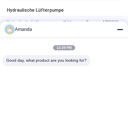
Hydraulische Lüfterpumpe
Hydraulische Lüfterpumpe zur Kühlung von Baggern 1709918
155-9222 155-9206
Amanda
TQ E330d E336d Achs-Kolbenpumpe, 259-0815
12:29 PM
4634936 4659032 Hydraulischer Ventilator Pumpenmotor für
ZX450-3 ZX470-3 Zax870 Zax850
Good day, what product are you looking for?
Beliebte Kategorien
Alle
Bagger Hydraulic 
Bagger Main 
Pump
Control Valve
Bagger Swing 
Baggerachsantrieb
Gearbox
Hydraulische 
Hydraulikpumpenteile
Lüfterpumpe