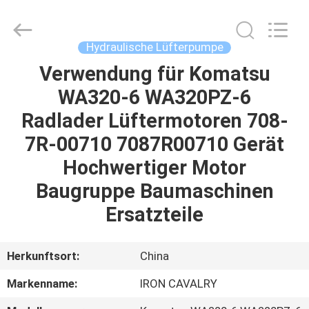
Tieqi
Construction
Machinery
Co.,
Ltd..
Hydraulische Lüfterpumpe
All
Rights
Verwendung für Komatsu
STARTSEITE
Reserved.
WA320-6 WA320PZ-6
PRODUKTE
Radlader Lüftermotoren 708-
7R-00710 7087R00710 Gerät
VIDEOS
Hochwertiger Motor
Baugruppe Baumaschinen
VR
Ersatzteile
SHOW
Herkunftsort:
China
ÜBER
Markenname:
IRON CAVALRY
UNS