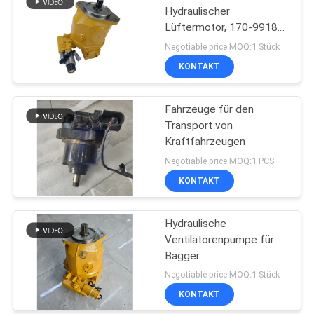
Hydraulischer
Lüftermotor, 170-9918
10R3223
Negotiable price MOQ:1 Stück
Kraftstoffmotor Pumpe
KONTAKT
Fahrzeuge für den
Transport von
Kraftfahrzeugen
Negotiable price MOQ:1 PCS
KONTAKT
Hydraulische
Ventilatorenpumpe für
Bagger
Negotiable price MOQ:1 Stück
KONTAKT