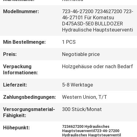
Modellnummer:
723-46-27200 7234627200 723-
FABRIK
46-27101 Für Komatsu
TOUR
D475ASD-5E0 BULLDOZER
Hydraulische Hauptsteuerventi
QUALITÄTSKONTROLLE
Min Bestellmenge:
1 PCS
Preis:
Negotiable price
KONTAKT
Verpackung
Holzgehäuse oder nach Bedarf
Informationen:
NACHRICHTEN
Lieferzeit:
5-8 Werktage
Zahlungsbedingungen:
Western Union, T/T
ALLE
Versorgungsmaterial-
300 Stück/Monat
FÄLLE
Fähigkeit:
Höhepunkt:
7234627200 Hydraulisches
REFERENZEN
Hauptsteuerventil723-46-27200
Hydraulisches Hauptsteuerventil