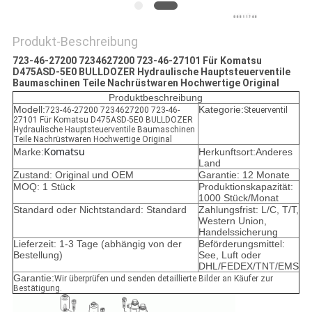
Produkt-Beschreibung
723-46-27200 7234627200 723-46-27101 Für Komatsu
D475ASD-5E0 BULLDOZER Hydraulische Hauptsteuerventile
Baumaschinen Teile Nachrüstwaren Hochwertige Original
Produktbeschreibung
Modell:
Kategorie:
723-46-27200 7234627200 723-46-
Steuerventil
27101 Für Komatsu D475ASD-5E0 BULLDOZER
Hydraulische Hauptsteuerventile Baumaschinen
Teile Nachrüstwaren Hochwertige Original
Komatsu
Marke:
Herkunftsort:Anderes
Land
Zustand: Original und OEM
Garantie: 12 Monate
MOQ: 1 Stück
Produktionskapazität:
1000 Stück/Monat
Standard oder Nichtstandard: Standard
Zahlungsfrist: L/C, T/T,
Western Union,
Handelssicherung
Lieferzeit: 1-3 Tage (abhängig von der
Beförderungsmittel:
Bestellung)
See, Luft oder
DHL/FEDEX/TNT/EMS
Garantie:
Wir überprüfen und senden detaillierte Bilder an Käufer zur
Bestätigung.