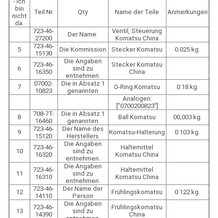
- Ich
bin
Teil Nr.
Qty
Name der Teile
Anmerkungen
nicht
da.
723-46-
Ventil, Steuerung
Der Name:
27200
Komatsu China
723-46-
5
Die Kommission
Stecker Komatsu
0.025 kg.
15130
Die Angaben
723-46-
Stecker Komatsu
6
sind zu
16350
China
entnehmen.
07002-
Die in Absatz 1
7
O-Ring Komatsu
0.18 kg.
10823
genannten
Analogen:
["0700200823"]
708-7T-
Die in Absatz 1
8
Ball Komatsu
00,003 kg.
16460
genannten
723-46-
Der Name des
9
Komatsu-Halterung
0.103 kg.
15120
Herstellers
Die Angaben
723-46-
Haltemittel
10
sind zu
16320
Komatsu China
entnehmen.
Die Angaben
723-46-
Haltemittel
11
sind zu
16310
Komatsu China
entnehmen.
723-46-
Der Name der
12
Frühlingskomatsu
0.122 kg.
14110
Person
Die Angaben
723-46-
Frühlingskomatsu
13
sind zu
14390
China