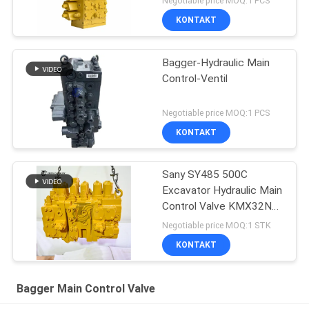
Negotiable price MOQ:1 PCS
KONTAKT
Bagger-Hydraulic Main
Control-Ventil
Negotiable price MOQ:1 PCS
KONTAKT
Sany SY485 500C
Excavator Hydraulic Main
Control Valve KMX32NA
High Quality
Negotiable price MOQ:1 STK
KONTAKT
Bagger Main Control Valve