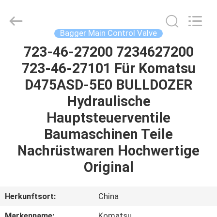
Tieqi
Construction
Machinery
Co.,
Ltd..
Bagger Main Control Valve
All
Rights
723-46-27200 7234627200
STARTSEITE
Reserved.
723-46-27101 Für Komatsu
PRODUKTE
D475ASD-5E0 BULLDOZER
Hydraulische
VIDEOS
Hauptsteuerventile
Baumaschinen Teile
VR
Nachrüstwaren Hochwertige
SHOW
Original
ÜBER
Herkunftsort:
China
UNS
Markenname:
Komatsu