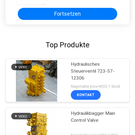
Hauptsteuerventile Baumaschinen
Teile Nachrüstwaren Hochwertige
Original
Fortsetzen
Top Produkte
Hydraulisches
Steuerventil 723-57-
12306
Negotiable price MOQ:1 Stück
KONTAKT
Hydraulikbagger Main
Control Valve