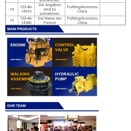
entnehmen.
Die Angaben
723-46-
Frühlingskomatsu
14
sind zu
14310
China
entnehmen.
723-46-
Der Name der
Frühlingskomatsu
15
14340
Person
China