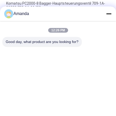
Komatsu PC2000-8 Bagger-Hauptsteuerungsventil 709-1A-
11300 709-1A-11400
Amanda
PC160LC-7 PC160-7 Steuerventil Bagger Komatsu, 723-57-
16100 Bagger Hauptteile
12:26 PM
VOE14541591 Bohrer-Hauptsteuerventil für Volvo EC290B
EC290C FC329C
Good day, what product are you looking for?
Beliebte Kategorien
Alle
Bagger Hydraulic 
Bagger Main 
Pump
Control Valve
Bagger Swing 
Baggerachsantrieb
Gearbox
Hydraulische 
Hydraulikpumpenteile
Lüfterpumpe
KAWASAK Hydraulic 
Bagger Travel Motor