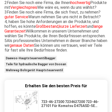
2Finden Sie noch eine Firma, die Ihnen
hochwertig
Produkte
mit
Vergleichspreis
Wie wäre es, wenn du uns wählst?
3Finden Sie noch eine Firma, die sich freut, zu nehmen?
guter Service
Warum nehmen Sie uns nicht in Betracht?
4, haben Sie hohe Anforderungen an die Produkte, und
hoffen, es könnte
Großbestand
,
kurze Lieferzeit
und
lange
Garantiezeit
Willkommen in unserem Unternehmen und
wählen Sie Produkte, die Ihren Bedürfnissen entsprechen.
5Als professionelles Unternehmen in dieser Branche haben
wir
genaue Daten
Sie können uns vertrauen, weil wir Teile
für fast alle Ihre Bedürfnisse finden.
Daewoo-Hauptsteuerventilbagger
Teile für hydraulische Bagger von Doosan
Mehrweg-Bohrgerät Hauptsteuerventil
Erhalten Sie den besten Preis für
723-46-27200 7234627200 723-46-
27101 Für Komatsu D475ASD-5E0
BULLDOZER Hydraulische