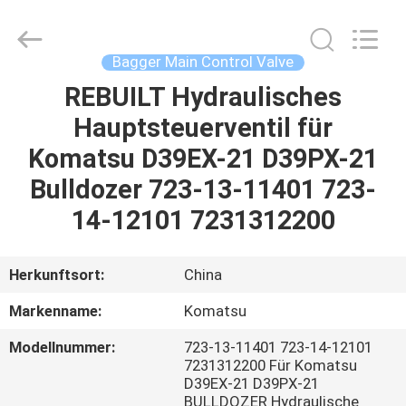
Tieqi
Construction
Machinery
Co.,
Ltd..
Bagger Main Control Valve
All
Rights
REBUILT Hydraulisches
STARTSEITE
Reserved.
Hauptsteuerventil für
PRODUKTE
Komatsu D39EX-21 D39PX-21
Bulldozer 723-13-11401 723-
VIDEOS
14-12101 7231312200
VR
Herkunftsort:
China
SHOW
Markenname:
Komatsu
Modellnummer:
723-13-11401 723-14-12101
ÜBER
7231312200 Für Komatsu
UNS
D39EX-21 D39PX-21
BULLDOZER Hydraulische