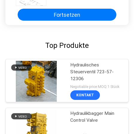
723-13-11401 723-14-12101
7231312200
Fortsetzen
Top Produkte
Hydraulisches
Steuerventil 723-57-
12306
Negotiable price MOQ:1 Stück
KONTAKT
Hydraulikbagger Main
Control Valve