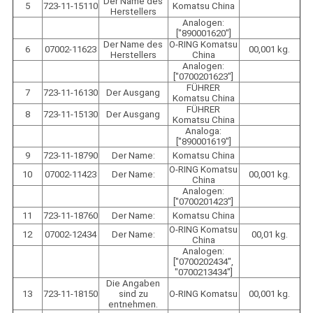
Der Name des
5
723-11-15110
Komatsu China
Herstellers
Analogen:
["890001620"]
Der Name des
O-RING Komatsu
6
07002-11623
00,001 kg.
Herstellers
China
Analogen:
["0700201623"]
FÜHRER
7
723-11-16130
Der Ausgang
Komatsu China
FÜHRER
8
723-11-15130
Der Ausgang
Komatsu China
Analoga:
["890001619"]
9
723-11-18790
Der Name:
Komatsu China
O-RING Komatsu
10
07002-11423
Der Name:
00,001 kg.
China
Analogen:
["0700201423"]
11
723-11-18760
Der Name:
Komatsu China
O-RING Komatsu
12
07002-12434
Der Name:
00,01 kg.
China
Analogen:
["0700202434",
"0700213434"]
Die Angaben
13
723-11-18150
sind zu
O-RING Komatsu
00,001 kg.
entnehmen.