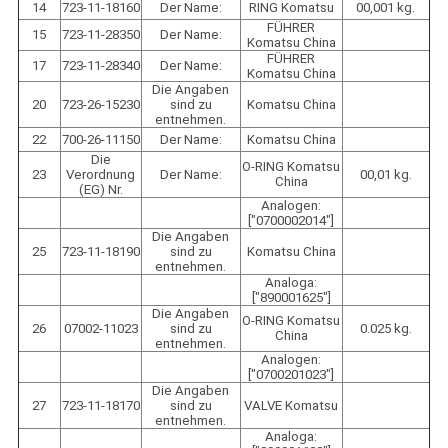
14
723-11-18160
Der Name:
RING Komatsu
00,001 kg.
FÜHRER
15
723-11-28350
Der Name:
Komatsu China
FÜHRER
17
723-11-28340
Der Name:
Komatsu China
Die Angaben
20
723-26-15230
sind zu
Komatsu China
entnehmen.
22
700-26-11150
Der Name:
Komatsu China
Die
O-RING Komatsu
23
Verordnung
Der Name:
00,01 kg.
China
(EG) Nr.
Analogen:
["0700002014"]
Die Angaben
25
723-11-18190
sind zu
Komatsu China
entnehmen.
Analoga:
["890001625"]
Die Angaben
O-RING Komatsu
26
07002-11023
sind zu
0.025 kg.
China
entnehmen.
Analogen:
["0700201023"]
Die Angaben
27
723-11-18170
sind zu
VALVE Komatsu
entnehmen.
Analoga: