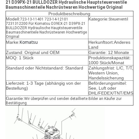
21 D39PX-21 BULLDOZER Hydraulische Hauptsteuerventile
Baumaschinenteile Nachrüstwaren Hochwertige Original
Produktbeschreibung
Modell:
Kategorie:
723-13-11401 723-14-12101
Steuerventil
7231312200 Für Komatsu D39EX-21 D39PX-21
BULLDOZER Hydraulische Hauptsteuerventile
Baumaschinenteile Nachrüstwaren Hochwertige
Original
Komatsu
Marke:
Herkunftsort:Anderes
Land
Zustand: Original und OEM
Garantie: 12 Monate
MOQ: 1 Stück
Produktionskapazität:
1000 Stück/Monat
Standard oder Nichtstandard: Standard
Zahlungsfrist: L/C, T/T,
Western Union,
Handelssicherung
Lieferzeit: 1-3 Tage (abhängig von der
Beförderungsmittel:
Bestellung)
See, Luft oder
DHL/FEDEX/TNT/EMS
Garantie:
Wir überprüfen und senden detaillierte Bilder an Käufer zur
Bestätigung.