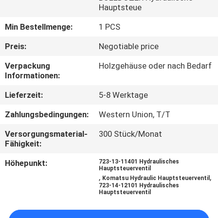
Hauptsteue
FABRIK
Min Bestellmenge:
1 PCS
TOUR
Preis:
Negotiable price
Verpackung
Holzgehäuse oder nach Bedarf
QUALITÄTSKONTROLLE
Informationen:
Lieferzeit:
5-8 Werktage
KONTAKT
Zahlungsbedingungen:
Western Union, T/T
NACHRICHTEN
Versorgungsmaterial-
300 Stück/Monat
Fähigkeit:
ALLE
Höhepunkt:
723-13-11401 Hydraulisches
Hauptsteuerventil
FÄLLE
,
,
Komatsu Hydraulic Hauptsteuerventil
723-14-12101 Hydraulisches
Hauptsteuerventil
REFERENZEN