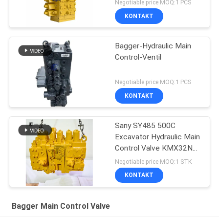
Negotiable price MOQ:1 PCS
KONTAKT
Bagger-Hydraulic Main
Control-Ventil
Negotiable price MOQ:1 PCS
KONTAKT
Sany SY485 500C
Excavator Hydraulic Main
Control Valve KMX32NA
High Quality
Negotiable price MOQ:1 STK
KONTAKT
Bagger Main Control Valve