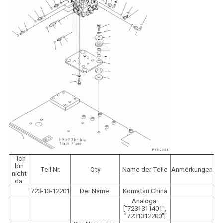
- Ich
bin
Teil Nr.
Qty
Name der Teile
Anmerkungen
nicht
da.
723-13-12201
Der Name:
Komatsu China
Analoga:
["7231311401",
"7231312200"]