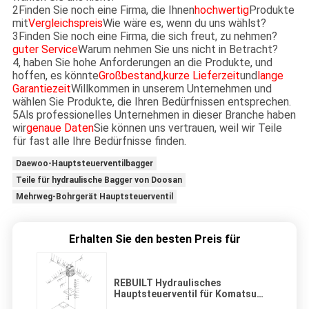
2Finden Sie noch eine Firma, die Ihnen
hochwertig
Produkte
mit
Vergleichspreis
Wie wäre es, wenn du uns wählst?
3Finden Sie noch eine Firma, die sich freut, zu nehmen?
guter Service
Warum nehmen Sie uns nicht in Betracht?
4, haben Sie hohe Anforderungen an die Produkte, und
hoffen, es könnte
Großbestand
,
kurze Lieferzeit
und
lange
Garantiezeit
Willkommen in unserem Unternehmen und
wählen Sie Produkte, die Ihren Bedürfnissen entsprechen.
5Als professionelles Unternehmen in dieser Branche haben
wir
genaue Daten
Sie können uns vertrauen, weil wir Teile
für fast alle Ihre Bedürfnisse finden.
Daewoo-Hauptsteuerventilbagger
Teile für hydraulische Bagger von Doosan
Mehrweg-Bohrgerät Hauptsteuerventil
Erhalten Sie den besten Preis für
REBUILT Hydraulisches
Hauptsteuerventil für Komatsu
D39EX-21 D39PX-21 Bulldozer