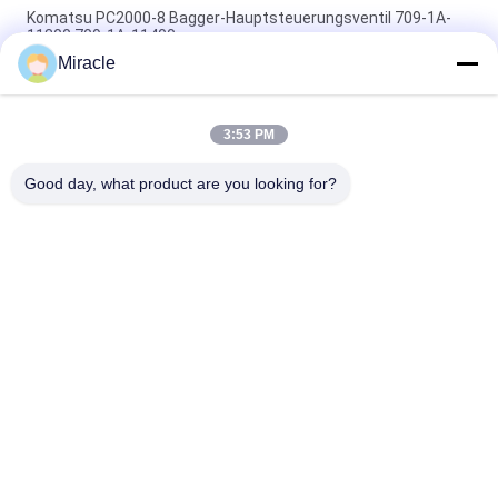
Komatsu PC2000-8 Bagger-Hauptsteuerungsventil 709-1A-
11300 709-1A-11400
Miracle
PC160LC-7 PC160-7 Steuerventil Bagger Komatsu, 723-57-
16100 Bagger Hauptteile
3:53 PM
VOE14541591 Bohrer-Hauptsteuerventil für Volvo EC290B
EC290C FC329C
Good day, what product are you looking for?
Beliebte Kategorien
Alle
Bagger Hydraulic 
Bagger Main 
Pump
Control Valve
Bagger Swing 
Baggerachsantrieb
Gearbox
Hydraulische 
Hydraulikpumpenteile
Lüfterpumpe
KAWASAK Hydraulic 