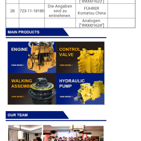
["890001623"]
Die Angaben
FÜHRER
28
723-11-18180
sind zu
Komatsu China
entnehmen.
Analogen:
["890001624"]