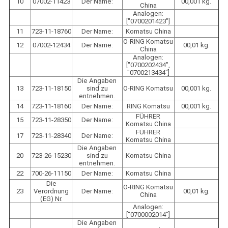
10
07002-11423
Der Name:
00,001 kg.
China
Analogen:
["0700201423"]
11
723-11-18760
Der Name:
Komatsu China
O-RING Komatsu
12
07002-12434
Der Name:
00,01 kg.
China
Analogen:
["0700202434",
"0700213434"]
Die Angaben
13
723-11-18150
sind zu
O-RING Komatsu
00,001 kg.
entnehmen.
14
723-11-18160
Der Name:
RING Komatsu
00,001 kg.
FÜHRER
15
723-11-28350
Der Name:
Komatsu China
FÜHRER
17
723-11-28340
Der Name:
Komatsu China
Die Angaben
20
723-26-15230
sind zu
Komatsu China
entnehmen.
22
700-26-11150
Der Name:
Komatsu China
Die
O-RING Komatsu
23
Verordnung
Der Name:
00,01 kg.
China
(EG) Nr.
Analogen:
["0700002014"]
Die Angaben