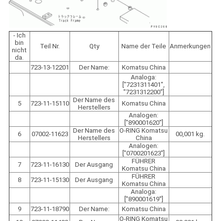
- Ich
bin
Teil Nr.
Qty
Name der Teile
Anmerkungen
nicht
da.
723-13-12201
Der Name:
Komatsu China
Analoga:
["7231311401",
"7231312200"]
Der Name des
5
723-11-15110
Komatsu China
Herstellers
Analogen:
["890001620"]
Der Name des
O-RING Komatsu
6
07002-11623
00,001 kg.
Herstellers
China
Analogen:
["0700201623"]
FÜHRER
7
723-11-16130
Der Ausgang
Komatsu China
FÜHRER
8
723-11-15130
Der Ausgang
Komatsu China
Analoga:
["890001619"]
9
723-11-18790
Der Name:
Komatsu China
O-RING Komatsu