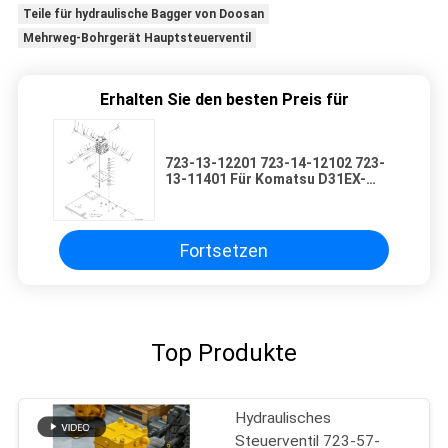
Teile für hydraulische Bagger von Doosan
Mehrweg-Bohrgerät Hauptsteuerventil
Erhalten Sie den besten Preis für
723-13-12201 723-14-12102 723-
13-11401 Für Komatsu D31EX-
21A-M D31EX-21 D31PX-21A
D37EX-21 BULLDOZER
Hydraulische Hauptsteuerventile
Baumaschinen Teile
Fortsetzen
Nachrüstwaren Hochwertige
Original
Top Produkte
Hydraulisches
Steuerventil 723-57-