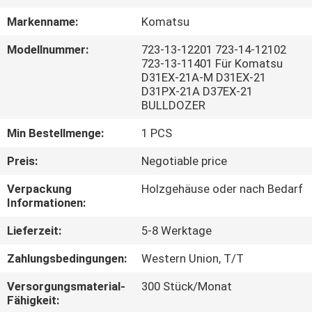
Markenname:
Komatsu
FABRIK
Modellnummer:
723-13-12201 723-14-12102
TOUR
723-13-11401 Für Komatsu
D31EX-21A-M D31EX-21
D31PX-21A D37EX-21
QUALITÄTSKONTROLLE
BULLDOZER
Min Bestellmenge:
1 PCS
KONTAKT
Preis:
Negotiable price
NACHRICHTEN
Verpackung
Holzgehäuse oder nach Bedarf
Informationen:
ALLE
Lieferzeit:
5-8 Werktage
FÄLLE
Zahlungsbedingungen:
Western Union, T/T
Versorgungsmaterial-
300 Stück/Monat
REFERENZEN
Fähigkeit: