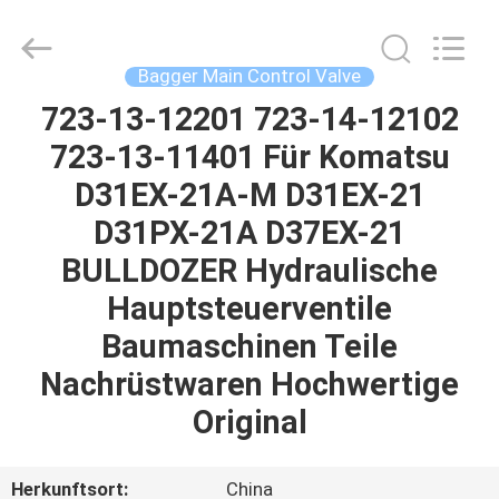
Tieqi
Construction
Machinery
Co.,
Ltd..
Bagger Main Control Valve
All
Rights
723-13-12201 723-14-12102
STARTSEITE
Reserved.
723-13-11401 Für Komatsu
PRODUKTE
D31EX-21A-M D31EX-21
D31PX-21A D37EX-21
VIDEOS
BULLDOZER Hydraulische
Hauptsteuerventile
VR
Baumaschinen Teile
SHOW
Nachrüstwaren Hochwertige
Original
ÜBER
UNS
Herkunftsort:
China