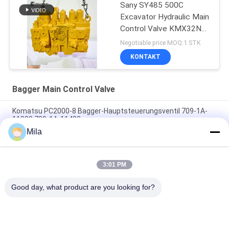
Sany SY485 500C
Excavator Hydraulic Main
Control Valve KMX32NA
High Quality
Negotiable price MOQ:1 STK
KONTAKT
Bagger Main Control Valve
Komatsu PC2000-8 Bagger-Hauptsteuerungsventil 709-1A-
11300 709-1A-11400
Mila
PC160LC-7 PC160-7 Steuerventil Bagger Komatsu, 723-57-
16100 Bagger Hauptteile
3:01 PM
VOE14541591 Bohrer-Hauptsteuerventil für Volvo EC290B
EC290C FC329C
Good day, what product are you looking for?
Beliebte Kategorien
Alle