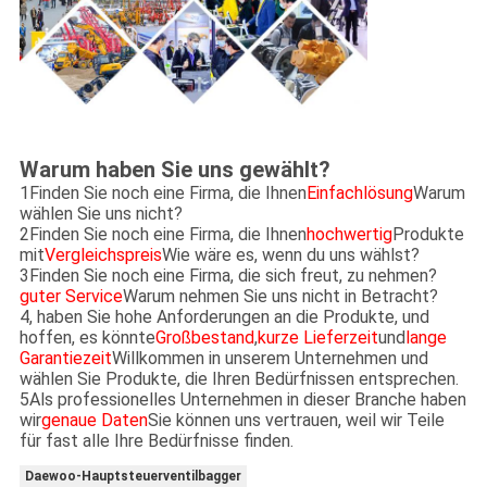
Warum haben Sie uns gewählt?
1Finden Sie noch eine Firma, die Ihnen
Einfachlösung
Warum
wählen Sie uns nicht?
2Finden Sie noch eine Firma, die Ihnen
hochwertig
Produkte
mit
Vergleichspreis
Wie wäre es, wenn du uns wählst?
3Finden Sie noch eine Firma, die sich freut, zu nehmen?
guter Service
Warum nehmen Sie uns nicht in Betracht?
4, haben Sie hohe Anforderungen an die Produkte, und
hoffen, es könnte
Großbestand
,
kurze Lieferzeit
und
lange
Garantiezeit
Willkommen in unserem Unternehmen und
wählen Sie Produkte, die Ihren Bedürfnissen entsprechen.
5Als professionelles Unternehmen in dieser Branche haben
wir
genaue Daten
Sie können uns vertrauen, weil wir Teile
für fast alle Ihre Bedürfnisse finden.
Daewoo-Hauptsteuerventilbagger