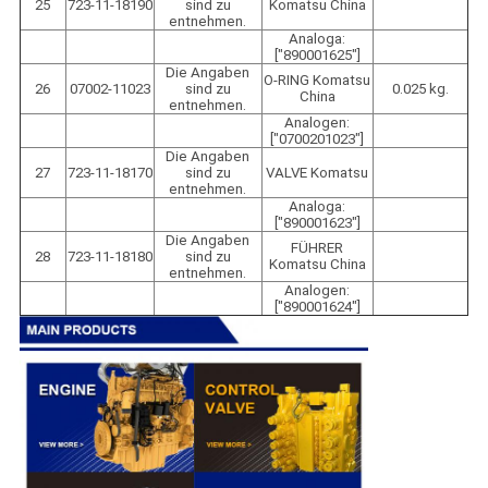
25
723-11-18190
sind zu
Komatsu China
entnehmen.
Analoga:
["890001625"]
Die Angaben
O-RING Komatsu
26
07002-11023
sind zu
0.025 kg.
China
entnehmen.
Analogen:
["0700201023"]
Die Angaben
27
723-11-18170
sind zu
VALVE Komatsu
entnehmen.
Analoga:
["890001623"]
Die Angaben
FÜHRER
28
723-11-18180
sind zu
Komatsu China
entnehmen.
Analogen:
["890001624"]