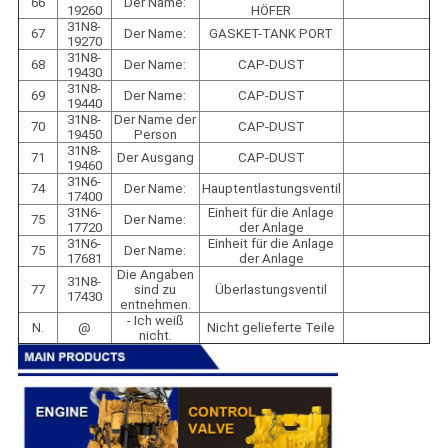
66
Der Name:
19260
HÖFER
31N8-
67
Der Name:
GASKET-TANK PORT
19270
31N8-
68
Der Name:
CAP-DUST
19430
31N8-
69
Der Name:
CAP-DUST
19440
31N8-
Der Name der
70
CAP-DUST
19450
Person
31N8-
71
Der Ausgang
CAP-DUST
19460
31N6-
74
Der Name:
Hauptentlastungsventil
17400
31N6-
Einheit für die Anlage
75
Der Name:
17720
der Anlage
31N6-
Einheit für die Anlage
75
Der Name:
17681
der Anlage
Die Angaben
31N8-
77
sind zu
Überlastungsventil
17430
entnehmen.
- Ich weiß
N.
@
Nicht gelieferte Teile
nicht.