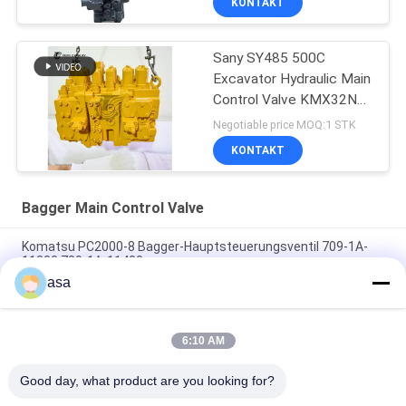
KONTAKT
Sany SY485 500C
Excavator Hydraulic Main
Control Valve KMX32NA
High Quality
Negotiable price MOQ:1 STK
KONTAKT
Bagger Main Control Valve
Komatsu PC2000-8 Bagger-Hauptsteuerungsventil 709-1A-
11300 709-1A-11400
asa
PC160LC-7 PC160-7 Steuerventil Bagger Komatsu, 723-57-
16100 Bagger Hauptteile
6:10 AM
VOE14541591 Bohrer-Hauptsteuerventil für Volvo EC290B
EC290C FC329C
Good day, what product are you looking for?