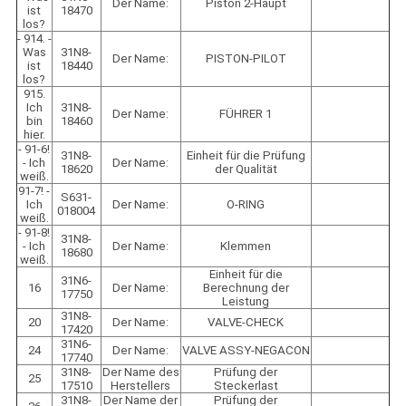
Der Name:
Piston 2-Haupt
ist
18470
los?
- 914. -
Was
31N8-
Der Name:
PISTON-PILOT
ist
18440
los?
915.
Ich
31N8-
Der Name:
FÜHRER 1
bin
18460
hier.
- 91-6!
31N8-
Einheit für die Prüfung
- Ich
Der Name:
18620
der Qualität
weiß.
91-7! -
S631-
Ich
Der Name:
O-RING
018004
weiß.
- 91-8!
31N8-
- Ich
Der Name:
Klemmen
18680
weiß.
Einheit für die
31N6-
16
Der Name:
Berechnung der
17750
Leistung
31N8-
20
Der Name:
VALVE-CHECK
17420
31N6-
24
Der Name:
VALVE ASSY-NEGACON
17740
31N8-
Der Name des
Prüfung der
25
17510
Herstellers
Steckerlast
31N8-
Der Name der
Prüfung der