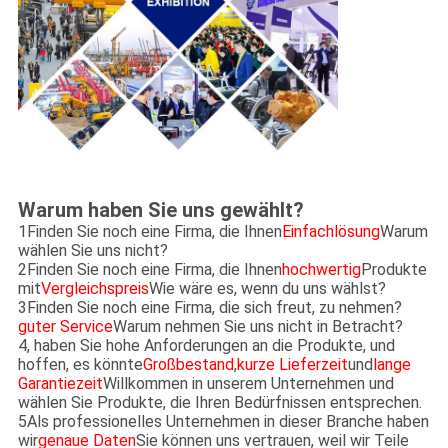
Warum haben Sie uns gewählt?
1Finden Sie noch eine Firma, die Ihnen
Einfachlösung
Warum
wählen Sie uns nicht?
2Finden Sie noch eine Firma, die Ihnen
hochwertig
Produkte
mit
Vergleichspreis
Wie wäre es, wenn du uns wählst?
3Finden Sie noch eine Firma, die sich freut, zu nehmen?
guter Service
Warum nehmen Sie uns nicht in Betracht?
4, haben Sie hohe Anforderungen an die Produkte, und
hoffen, es könnte
Großbestand
,
kurze Lieferzeit
und
lange
Garantiezeit
Willkommen in unserem Unternehmen und
wählen Sie Produkte, die Ihren Bedürfnissen entsprechen.
5Als professionelles Unternehmen in dieser Branche haben
wir
genaue Daten
Sie können uns vertrauen, weil wir Teile