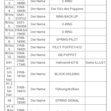
Der Name:
C-RING
3.
18480
90 bis
31N8-
Der Name:
Der Sitz des Puppens
4.
18430
90 bis
S641-
Der Name:
RING-BACK UP
5.
010102
90 bis
S631-
Der Name:
O-RING
6.
10A004
90 bis
31N8 bis
Der Name:
O-RING
7.
19650
90 bis
31N8-
Der Name:
SPRING-PILOT
8.
18390
90 bis
31N8-
Der Name:
PILOT POPPET-H/D
9.
18420
90 bis
31N8-
Der Name:
GIE-POPPET
10.
18450
31N8-
N91.
Der Name:
Haltventil-KIT-B
Siehe ILLUST
17340
911.
Ich
31N8-
Der Name:
BLOCK-HOLDING
bin
18160
hier.
91-2.
Ich
31N8-
Der Name:
Führungskolben
bin
18410
hier.
31N8-
44
Der Name:
SPRING-SIGNAL
18540
- 91-3.
- Was
31N8-