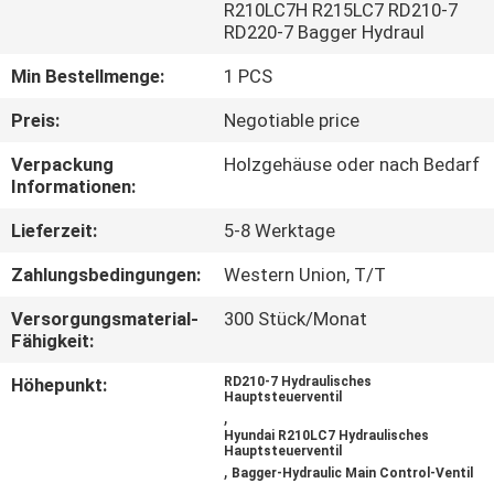
R210LC7H R215LC7 RD210-7
RD220-7 Bagger Hydraul
FABRIK
Min Bestellmenge:
1 PCS
TOUR
Preis:
Negotiable price
QUALITÄTSKONTROLLE
Verpackung
Holzgehäuse oder nach Bedarf
Informationen:
KONTAKT
Lieferzeit:
5-8 Werktage
Zahlungsbedingungen:
Western Union, T/T
NACHRICHTEN
Versorgungsmaterial-
300 Stück/Monat
Fähigkeit:
ALLE
Höhepunkt:
RD210-7 Hydraulisches
FÄLLE
Hauptsteuerventil
,
Hyundai R210LC7 Hydraulisches
Hauptsteuerventil
REFERENZEN
,
Bagger-Hydraulic Main Control-Ventil