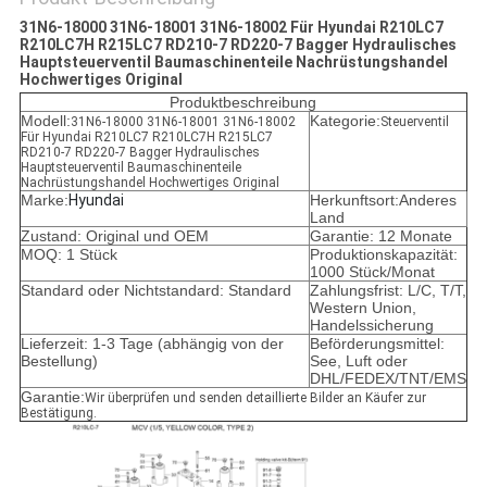
31N6-18000 31N6-18001 31N6-18002 Für Hyundai R210LC7
R210LC7H R215LC7 RD210-7 RD220-7 Bagger Hydraulisches
Hauptsteuerventil Baumaschinenteile Nachrüstungshandel
Hochwertiges Original
Produktbeschreibung
Modell:
Kategorie:
31N6-18000 31N6-18001 31N6-18002
Steuerventil
Für Hyundai R210LC7 R210LC7H R215LC7
RD210-7 RD220-7 Bagger Hydraulisches
Hauptsteuerventil Baumaschinenteile
Nachrüstungshandel Hochwertiges Original
Marke:
Hyundai
Herkunftsort:Anderes
Land
Zustand: Original und OEM
Garantie: 12 Monate
MOQ: 1 Stück
Produktionskapazität:
1000 Stück/Monat
Standard oder Nichtstandard: Standard
Zahlungsfrist: L/C, T/T,
Western Union,
Handelssicherung
Lieferzeit: 1-3 Tage (abhängig von der
Beförderungsmittel:
Bestellung)
See, Luft oder
DHL/FEDEX/TNT/EMS
Garantie:
Wir überprüfen und senden detaillierte Bilder an Käufer zur
Bestätigung.