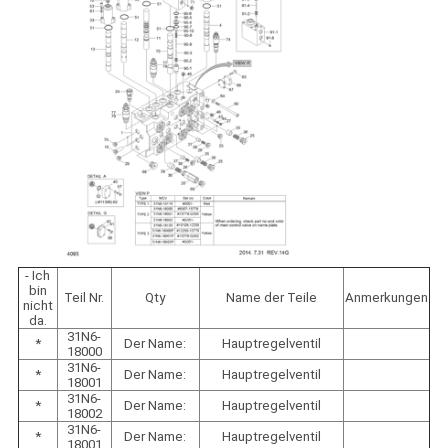
- Ich
bin
Teil Nr.
Qty
Name der Teile
Anmerkungen
nicht
da.
31N6-
*
Der Name:
Hauptregelventil
18000
31N6-
*
Der Name:
Hauptregelventil
18001
31N6-
*
Der Name:
Hauptregelventil
18002
31N6-
*
Der Name:
Hauptregelventil
18001