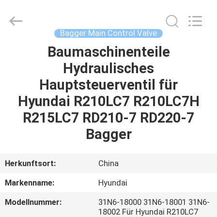
Tieqi
Construction
Machinery
Co.,
Ltd..
Bagger Main Control Valve
All
Rights
Baumaschinenteile
STARTSEITE
Reserved.
Hydraulisches
PRODUKTE
Hauptsteuerventil für
Hyundai R210LC7 R210LC7H
VIDEOS
R215LC7 RD210-7 RD220-7
Bagger
VR
SHOW
Herkunftsort:
China
Markenname:
Hyundai
ÜBER
Modellnummer:
31N6-18000 31N6-18001 31N6-
UNS
18002 Für Hyundai R210LC7