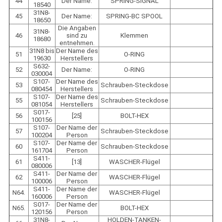
44
Der Name:
SPRING-SIGNAL
18540
31N8-
45
Der Name:
SPRING-BC SPOOL
18650
Die Angaben
31N8-
46
sind zu
Klemmen
18680
entnehmen.
31N8 bis
Der Name des
51
O-RING
19630
Herstellers
S632-
52
Der Name:
O-RING
030004
S107-
Der Name des
53
Schrauben-Steckdose
080454
Herstellers
S107-
Der Name des
55
Schrauben-Steckdose
081054
Herstellers
S017-
56
[25]
BOLT-HEX
100156
S107-
Der Name der
57
Schrauben-Steckdose
100204
Person
S107-
Der Name der
60
Schrauben-Steckdose
161704
Person
S411-
61
[13]
WASCHER-Flügel
080006
S411-
Der Name der
62
WASCHER-Flügel
100006
Person
S411-
Der Name der
N64.
WASCHER-Flügel
160006
Person
S017-
Der Name der
N65.
BOLT-HEX
120156
Person
31N8-
HOLDEN-TANKEN-