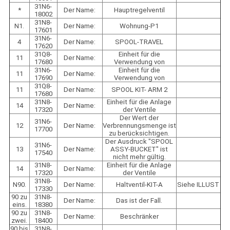
31N6-
*
Der Name:
Hauptregelventil
18002
31N8-
N1.
Der Name:
Wohnung-P1
17601
31N6-
4
Der Name:
SPOOL-TRAVEL
17620
31Q8-
Einheit für die
11
Der Name:
17680
Verwendung von
31N6-
Einheit für die
11
Der Name:
17690
Verwendung von
31Q8-
11
Der Name:
SPOOL KIT- ARM 2
17680
31N8-
Einheit für die Anlage
14
Der Name:
17320
der Ventile
Der Wert der
31N6-
12
Der Name:
Verbrennungsmenge ist
17700
zu berücksichtigen.
Der Ausdruck "SPOOL
31N6-
13
Der Name:
ASSY-BUCKET" ist
17540
nicht mehr gültig.
31N8-
Einheit für die Anlage
14
Der Name:
17320
der Ventile
31N8-
N90.
Der Name:
Haltventil-KIT-A
Siehe ILLUST
17330
90 zu
31N8-
Der Name:
Das ist der Fall.
eins.
18380
90 zu
31N8-
Der Name:
Beschränker
zwei.
18400
90 bis
31N8-