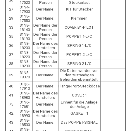
26
17520
Person
Steckerlast
31N4-
27
Der Name:
KIT für Stecker
17900
31N8-
29
Der Name:
Klemmen
17550
31N8-
Der Name der
33
COVER B1-PILOT
18140
Person
31N8-
Der Name der
35
POPPET 1-L/C
18190
Person
31N8-
Der Name des
36
SPRING 1-L/C
18200
Herstellers
31N8-
Der Name der
37
POPPET 2-L/C
18220
Person
31N8-
Der Name der
38
SPRING 2-L/C
18230
Person
Die Daten werden von
31N8-
39
Der Name:
den zuständigen
18370
Behörden übermittelt.
31Q6-
40
Der Name:
Flange-Port-Steckdose
17910
31N8-
Der Name des
41
COVER 1
18980
Herstellers
31N6-
Einheit für die Anlage
75
Der Name:
17681
der Anlage
31N8-
Der Name des
42
GASKET 1
18990
Herstellers
31N8-
43
Der Name:
Das POPPET-SIGNAL
18530
31N8-