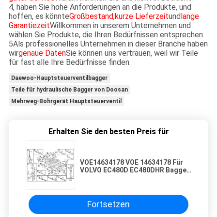
4, haben Sie hohe Anforderungen an die Produkte, und
hoffen, es könnte
Großbestand
,
kurze Lieferzeit
und
lange
Garantiezeit
Willkommen in unserem Unternehmen und
wählen Sie Produkte, die Ihren Bedürfnissen entsprechen.
5Als professionelles Unternehmen in dieser Branche haben
wir
genaue Daten
Sie können uns vertrauen, weil wir Teile
für fast alle Ihre Bedürfnisse finden.
Daewoo-Hauptsteuerventilbagger
Teile für hydraulische Bagger von Doosan
Mehrweg-Bohrgerät Hauptsteuerventil
Erhalten Sie den besten Preis für
VOE14634178 VOE 14634178 Für
VOLVO EC480D EC480DHR Bagger
Hydraulisches Hauptsteuerventil
Baumaschinenteile
Nachrüstwaren Hochwertiges
Original
Fortsetzen