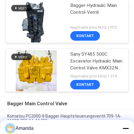
Bagger-Hydraulic Main
Control-Ventil
Negotiable price MOQ:1 PCS
KONTAKT
Sany SY485 500C
Excavator Hydraulic Main
Control Valve KMX32NA
High Quality
Negotiable price MOQ:1 STK
KONTAKT
Bagger Main Control Valve
Komatsu PC2000-8 Bagger-Hauptsteuerungsventil 709-1A-
11300 709-1A-11400
Amanda
PC160LC-7 PC160-7 Steuerventil Bagger Komatsu, 723-57-