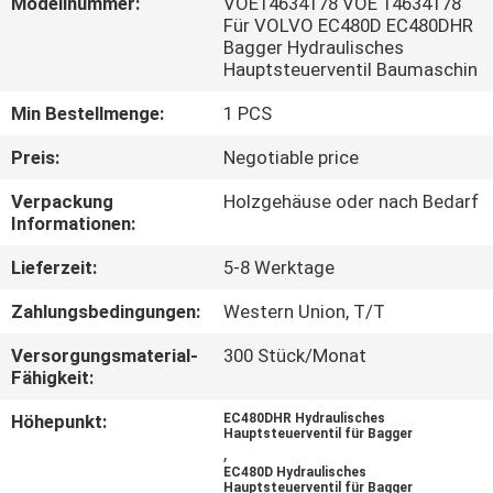
Modellnummer:
VOE14634178 VOE 14634178
Für VOLVO EC480D EC480DHR
FABRIK
Bagger Hydraulisches
Hauptsteuerventil Baumaschin
TOUR
Min Bestellmenge:
1 PCS
QUALITÄTSKONTROLLE
Preis:
Negotiable price
Verpackung
Holzgehäuse oder nach Bedarf
KONTAKT
Informationen:
Lieferzeit:
5-8 Werktage
NACHRICHTEN
Zahlungsbedingungen:
Western Union, T/T
Versorgungsmaterial-
300 Stück/Monat
ALLE
Fähigkeit:
FÄLLE
Höhepunkt:
EC480DHR Hydraulisches
Hauptsteuerventil für Bagger
,
REFERENZEN
EC480D Hydraulisches
Hauptsteuerventil für Bagger