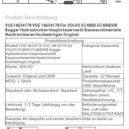
Produkt-Beschreibung
VOE14634178 VOE 14634178 Für VOLVO EC480D EC480DHR
Bagger Hydraulisches Hauptsteuerventil Baumaschinenteile
Nachrüstwaren Hochwertiges Original
Produktbeschreibung
Modell:
Kategorie:
VOE14634178 VOE 14634178 Für
Steuerventil
VOLVO EC480D EC480DHR Bagger
Hydraulisches Hauptsteuerventil
Baumaschinenteile Nachrüstwaren
Hochwertiges Original
Marke: VOLVO
Herkunftsort:Anderes
Land
Zustand: Original und OEM
Garantie: 12 Monate
MOQ: 1 Stück
Produktionskapazität:
1000 Stück/Monat
Standard oder Nichtstandard: Standard
Zahlungsfrist: L/C, T/T,
Western Union,
Handelssicherung
Lieferzeit: 1-3 Tage (abhängig von der
Beförderungsmittel:
Bestellung)
See, Luft oder
DHL/FEDEX/TNT/EMS
Garantie:
Wir überprüfen und senden detaillierte Bilder an Käufer zur
Bestätigung.