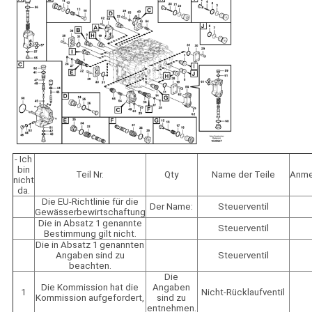
- Ich
bin
Teil Nr.
Qty
Name der Teile
Anme
nicht
da.
Die EU-Richtlinie für die
Der Name:
Steuerventil
Gewässerbewirtschaftung
Die in Absatz 1 genannte
Steuerventil
Bestimmung gilt nicht.
Die in Absatz 1 genannten
Angaben sind zu
Steuerventil
beachten.
Die
Die Kommission hat die
Angaben
1
Nicht-Rücklaufventil
Kommission aufgefordert,
sind zu
entnehmen.