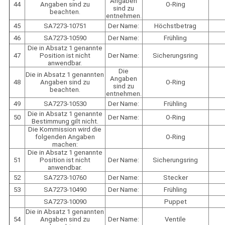
Angaben
44
Angaben sind zu
O-Ring
sind zu
beachten.
entnehmen.
45
SA7273-10751
Der Name:
Höchstbetrag
46
SA7273-10590
Der Name:
Frühling
Die in Absatz 1 genannte
47
Position ist nicht
Der Name:
Sicherungsring
anwendbar.
Die
Die in Absatz 1 genannten
Angaben
48
Angaben sind zu
O-Ring
sind zu
beachten.
entnehmen.
49
SA7273-10530
Der Name:
Frühling
Die in Absatz 1 genannte
50
Der Name:
O-Ring
Bestimmung gilt nicht.
Die Kommission wird die
folgenden Angaben
O-Ring
machen:
Die in Absatz 1 genannte
51
Position ist nicht
Der Name:
Sicherungsring
anwendbar.
52
SA7273-10760
Der Name:
Stecker
53
SA7273-10490
Der Name:
Frühling
SA7273-10090
Puppet
Die in Absatz 1 genannten
54
Angaben sind zu
Der Name:
Ventile