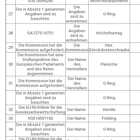
VOE14599290
Nicht-Rücklaufventil
Die
Die in Absatz 1 genannten
Angaben
27
Angaben sind zu
O-Ring
sind zu
beachten.
entnehmen.
Die
Angaben
28
SA7273-10751
Höchstbetrag
sind zu
entnehmen.
Die Kommission hat die
Die
Hex.
29
Kommission aufgefordert,
Kommission
Steckdosenschraube
Die Kommission hat eine
Stellungnahme des
Der Name
30
Europäischen Parlaments
des
Flansche
und des Rates
Herstellers
angenommen.
Der Name
Die Kommission hat die
31
des
O-Ring
Kommission aufgefordert,
Herstellers
Die in Absatz 1 genannten
Angaben sind zu
O-Ring
beachten.
Die EU-Richtlinie für die
32
Der Name:
Ventile
Gewässerbewirtschaftung
33
VOE14597150
Der Name:
Frühling
Die in Absatz 1 genannten
34
Angaben sind zu
Der Name:
O-Ring
beachten.
Die EU-Richtlinie für die