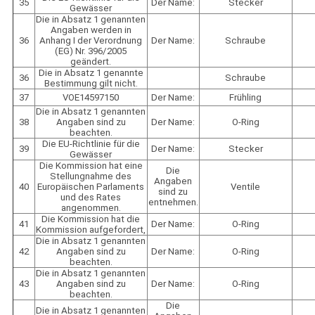
35
Der Name:
Stecker
Gewässer
Die in Absatz 1 genannten
Angaben werden in
36
Anhang I der Verordnung
Der Name:
Schraube
(EG) Nr. 396/2005
geändert.
Die in Absatz 1 genannte
36
Schraube
Bestimmung gilt nicht.
37
VOE14597150
Der Name:
Frühling
Die in Absatz 1 genannten
38
Angaben sind zu
Der Name:
O-Ring
beachten.
Die EU-Richtlinie für die
39
Der Name:
Stecker
Gewässer
Die Kommission hat eine
Die
Stellungnahme des
Angaben
40
Europäischen Parlaments
Ventile
sind zu
und des Rates
entnehmen.
angenommen.
Die Kommission hat die
41
Der Name:
O-Ring
Kommission aufgefordert,
Die in Absatz 1 genannten
42
Angaben sind zu
Der Name:
O-Ring
beachten.
Die in Absatz 1 genannten
43
Angaben sind zu
Der Name:
O-Ring
beachten.
Die
Die in Absatz 1 genannten