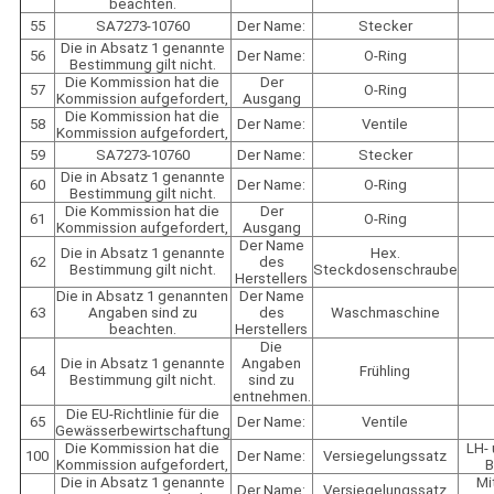
beachten.
55
SA7273-10760
Der Name:
Stecker
Die in Absatz 1 genannte
56
Der Name:
O-Ring
Bestimmung gilt nicht.
Die Kommission hat die
Der
57
O-Ring
Kommission aufgefordert,
Ausgang
Die Kommission hat die
58
Der Name:
Ventile
Kommission aufgefordert,
59
SA7273-10760
Der Name:
Stecker
Die in Absatz 1 genannte
60
Der Name:
O-Ring
Bestimmung gilt nicht.
Die Kommission hat die
Der
61
O-Ring
Kommission aufgefordert,
Ausgang
Der Name
Die in Absatz 1 genannte
Hex.
62
des
Bestimmung gilt nicht.
Steckdosenschraube
Herstellers
Die in Absatz 1 genannten
Der Name
63
Angaben sind zu
des
Waschmaschine
beachten.
Herstellers
Die
Die in Absatz 1 genannte
Angaben
64
Frühling
Bestimmung gilt nicht.
sind zu
entnehmen.
Die EU-Richtlinie für die
65
Der Name:
Ventile
Gewässerbewirtschaftung
Die Kommission hat die
LH- 
100
Der Name:
Versiegelungssatz
Kommission aufgefordert,
B
Die in Absatz 1 genannte
Mi
Der Name:
Versiegelungssatz