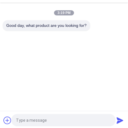
16100 Bagger Hauptteile
3:19 PM
VOE14541591 Bohrer-Hauptsteuerventil für Volvo EC290B
EC290C FC329C
Good day, what product are you looking for?
Beliebte Kategorien
Alle
Bagger Hydraulic 
Bagger Main 
Pump
Control Valve
Bagger Swing 
Baggerachsantrieb
Gearbox
Hydraulische 
Hydraulikpumpenteile
Lüfterpumpe
KAWASAK Hydraulic 
Bagger Travel Motor
Pump
Fordern Sie ein Angebot