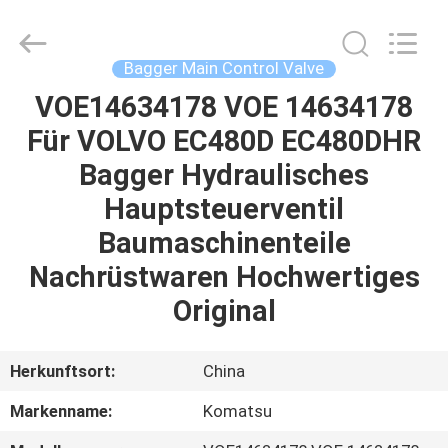
Tieqi
Construction
Machinery
Co.,
Ltd..
Bagger Main Control Valve
All
Rights
VOE14634178 VOE 14634178
STARTSEITE
Reserved.
Für VOLVO EC480D EC480DHR
PRODUKTE
Bagger Hydraulisches
Hauptsteuerventil
VIDEOS
Baumaschinenteile
Nachrüstwaren Hochwertiges
VR
Original
SHOW
Herkunftsort:
China
ÜBER
Markenname:
Komatsu
UNS