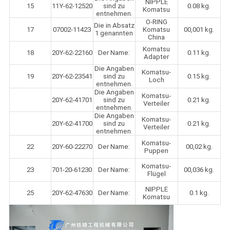
NIPPLE
15
11Y-62-12520
sind zu
0.08 kg.
Komatsu
entnehmen.
O-RING
Die in Absatz
17
07002-11423
Komatsu
00,001 kg.
1 genannten
China
Komatsu
18
20Y-62-22160
Der Name:
0.11 kg.
Adapter
Die Angaben
Komatsu-
19
20Y-62-23541
sind zu
0.15 kg.
Loch
entnehmen.
Die Angaben
Komatsu-
20Y-62-41701
sind zu
0.21 kg.
Verteiler
entnehmen.
Die Angaben
Komatsu-
20Y-62-41700
sind zu
0.21 kg.
Verteiler
entnehmen.
Komatsu-
22
20Y-60-22270
Der Name:
00,02 kg.
Puppen
Komatsu-
23
701-20-61230
Der Name:
00,036 kg.
Flügel
NIPPLE
25
20Y-62-47630
Der Name:
0.1 kg.
Komatsu