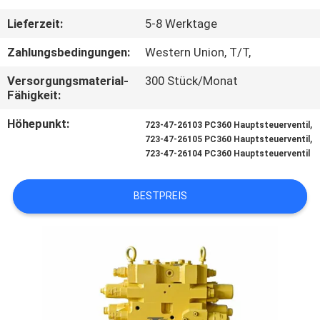
Lieferzeit:
5-8 Werktage
FABRIK
TOUR
Zahlungsbedingungen:
Western Union, T/T,
Versorgungsmaterial-
300 Stück/Monat
Fähigkeit:
QUALITÄTSKONTROLLE
Höhepunkt:
,
723-47-26103 PC360 Hauptsteuerventil
,
723-47-26105 PC360 Hauptsteuerventil
KONTAKT
723-47-26104 PC360 Hauptsteuerventil
NACHRICHTEN
BESTPREIS
ALLE
FÄLLE
REFERENZEN