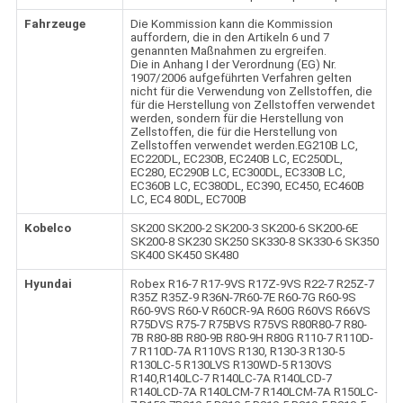
Fahrzeuge
Die Kommission kann die Kommission
auffordern, die in den Artikeln 6 und 7
genannten Maßnahmen zu ergreifen.
Die in Anhang I der Verordnung (EG) Nr.
1907/2006 aufgeführten Verfahren gelten
nicht für die Verwendung von Zellstoffen, die
für die Herstellung von Zellstoffen verwendet
werden, sondern für die Herstellung von
Zellstoffen, die für die Herstellung von
Zellstoffen verwendet werden.EG210B LC,
EC220DL, EC230B, EC240B LC, EC250DL,
EC280, EC290B LC, EC300DL, EC330B LC,
EC360B LC, EC380DL, EC390, EC450, EC460B
LC, EC4 80DL, EC700B
Kobelco
SK200 SK200-2 SK200-3 SK200-6 SK200-6E
SK200-8 SK230 SK250 SK330-8 SK330-6 SK350
SK400 SK450 SK480
Hyundai
Robex R16-7 R17-9VS R17Z-9VS R22-7 R25Z-7
R35Z R35Z-9 R36N-7R60-7E R60-7G R60-9S
R60-9VS R60-V R60CR-9A R60G R60VS R66VS
R75DVS R75-7 R75BVS R75VS R80R80-7 R80-
7B R80-8B R80-9B R80-9H R80G R110-7 R110D-
7 R110D-7A R110VS R130, R130-3 R130-5
R130LC-5 R130LVS R130WD-5 R130VS
R140,R140LC-7 R140LC-7A R140LCD-7
R140LCD-7A R140LCM-7 R140LCM-7A R150LC-