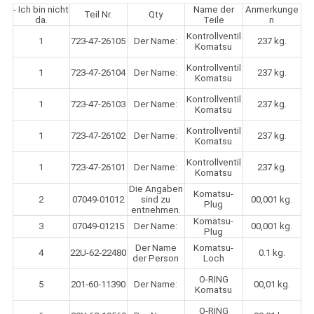
- Ich bin nicht
Name der
Anmerkunge
Teil Nr.
Qty
da.
Teile
n
Kontrollventil
1
723-47-26105
Der Name:
237 kg.
Komatsu
Kontrollventil
1
723-47-26104
Der Name:
237 kg.
Komatsu
Kontrollventil
1
723-47-26103
Der Name:
237 kg.
Komatsu
Kontrollventil
1
723-47-26102
Der Name:
237 kg.
Komatsu
Kontrollventil
1
723-47-26101
Der Name:
237 kg.
Komatsu
Die Angaben
Komatsu-
2
07049-01012
sind zu
00,001 kg.
Plug
entnehmen.
Komatsu-
3
07049-01215
Der Name:
00,001 kg.
Plug
Der Name
Komatsu-
4
22U-62-22480
0.1 kg.
der Person
Loch
O-RING
5
201-60-11390
Der Name:
00,01 kg.
Komatsu
O-RING