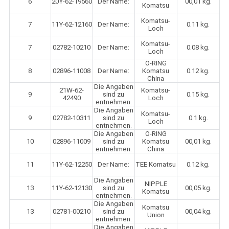
6
20Y-62-19560
Der Name:
00,01 kg.
Komatsu
Komatsu-
7
11Y-62-12160
Der Name:
0.11 kg.
Loch
Komatsu-
7
02782-10210
Der Name:
0.08 kg.
Loch
O-RING
8
02896-11008
Der Name:
Komatsu
0.12 kg.
China
Die Angaben
21W-62-
Komatsu-
9
sind zu
0.15 kg.
42490
Loch
entnehmen.
Die Angaben
Komatsu-
9
02782-10311
sind zu
0.1 kg.
Loch
entnehmen.
Die Angaben
O-RING
10
02896-11009
sind zu
Komatsu
00,01 kg.
entnehmen.
China
11
11Y-62-12250
Der Name:
TEE Komatsu
0.12 kg.
Die Angaben
NIPPLE
13
11Y-62-12130
sind zu
00,05 kg.
Komatsu
entnehmen.
Die Angaben
Komatsu
13
02781-00210
sind zu
00,04 kg.
Union
entnehmen.
Die Angaben