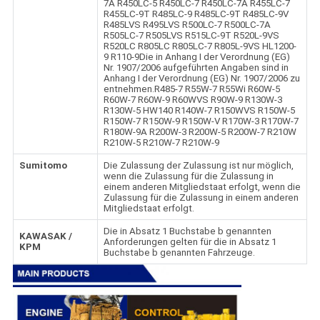
7A R450LC-5 R450LC-7 R450LC-7A R455LC-7
R455LC-9T R485LC-9 R485LC-9T R485LC-9V
R485LVS R495LVS R500LC-7 R500LC-7A
R505LC-7 R505LVS R515LC-9T R520L-9VS
R520LC R805LC R805LC-7 R805L-9VS HL1200-
9 R110-9Die in Anhang I der Verordnung (EG)
Nr. 1907/2006 aufgeführten Angaben sind in
Anhang I der Verordnung (EG) Nr. 1907/2006 zu
entnehmen.R485-7 R55W-7 R55Wi R60W-5
R60W-7 R60W-9 R60WVS R90W-9 R130W-3
R130W-5 HW140 R140W-7 R150WVS R150W-5
R150W-7 R150W-9 R150W-V R170W-3 R170W-7
R180W-9A R200W-3 R200W-5 R200W-7 R210W
R210W-5 R210W-7 R210W-9
Sumitomo
Die Zulassung der Zulassung ist nur möglich,
wenn die Zulassung für die Zulassung in
einem anderen Mitgliedstaat erfolgt, wenn die
Zulassung für die Zulassung in einem anderen
Mitgliedstaat erfolgt.
Die in Absatz 1 Buchstabe b genannten
KAWASAK /
Anforderungen gelten für die in Absatz 1
KPM
Buchstabe b genannten Fahrzeuge.