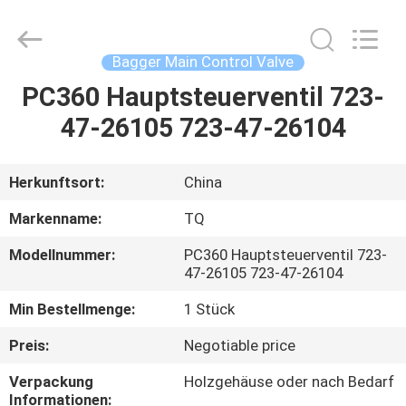
Tieqi
Construction
Machinery
Co.,
Ltd..
Bagger Main Control Valve
All
Rights
PC360 Hauptsteuerventil 723-
STARTSEITE
Reserved.
47-26105 723-47-26104
PRODUKTE
Herkunftsort:
China
VIDEOS
Markenname:
TQ
Modellnummer:
PC360 Hauptsteuerventil 723-
VR
47-26105 723-47-26104
SHOW
Min Bestellmenge:
1 Stück
Preis:
Negotiable price
ÜBER
Verpackung
Holzgehäuse oder nach Bedarf
UNS
Informationen: