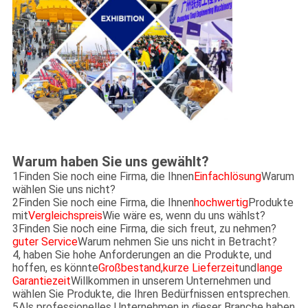
Warum haben Sie uns gewählt?
1Finden Sie noch eine Firma, die Ihnen
Einfachlösung
Warum
wählen Sie uns nicht?
2Finden Sie noch eine Firma, die Ihnen
hochwertig
Produkte
mit
Vergleichspreis
Wie wäre es, wenn du uns wählst?
3Finden Sie noch eine Firma, die sich freut, zu nehmen?
guter Service
Warum nehmen Sie uns nicht in Betracht?
4, haben Sie hohe Anforderungen an die Produkte, und
hoffen, es könnte
Großbestand
,
kurze Lieferzeit
und
lange
Garantiezeit
Willkommen in unserem Unternehmen und
wählen Sie Produkte, die Ihren Bedürfnissen entsprechen.
5Als professionelles Unternehmen in dieser Branche haben