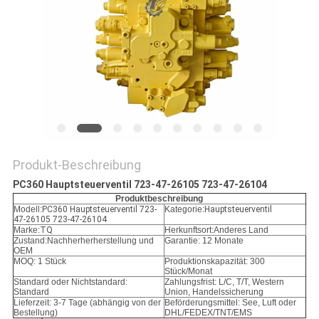
SITEMAP
DATENSCHUTZ-
BESTIMMUNGEN
Produkt-Beschreibung
PC360 Hauptsteuerventil 723-47-26105 723-47-26104
Produktbeschreibung
Modell:
PC360 Hauptsteuerventil 723-
Kategorie:
Hauptsteuerventil
47-26105 723-47-26104
Marke:
TQ
Herkunftsort:Anderes Land
Zustand:
Nachherherherstellung und
Garantie: 12 Monate
OEM
MOQ: 1 Stück
Produktionskapazität: 300
Stück/Monat
Standard oder Nichtstandard:
Zahlungsfrist: L/C, T/T, Western
Standard
Union, Handelssicherung
Lieferzeit: 3-7 Tage (abhängig von der
Beförderungsmittel: See, Luft oder
Bestellung)
DHL/FEDEX/TNT/EMS