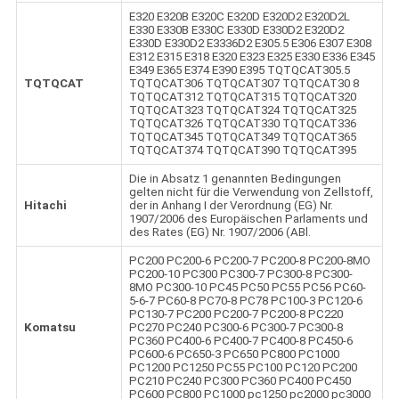
E320 E320B E320C E320D E320D2 E320D2L
E330 E330B E330C E330D E330D2 E320D2
E330D E330D2 E3336D2 E305.5 E306 E307 E308
E312 E315 E318 E320 E323 E325 E330 E336 E345
E349 E365 E374 E390 E395 TQTQCAT305.5
TQTQCAT
TQTQCAT306 TQTQCAT307 TQTQCAT30 8
TQTQCAT312 TQTQCAT315 TQTQCAT320
TQTQCAT323 TQTQCAT324 TQTQCAT325
TQTQCAT326 TQTQCAT330 TQTQCAT336
TQTQCAT345 TQTQCAT349 TQTQCAT365
TQTQCAT374 TQTQCAT390 TQTQCAT395
Die in Absatz 1 genannten Bedingungen
gelten nicht für die Verwendung von Zellstoff,
Hitachi
der in Anhang I der Verordnung (EG) Nr.
1907/2006 des Europäischen Parlaments und
des Rates (EG) Nr. 1907/2006 (ABl.
PC200 PC200-6 PC200-7 PC200-8 PC200-8MO
PC200-10 PC300 PC300-7 PC300-8 PC300-
8MO PC300-10 PC45 PC50 PC55 PC56 PC60-
5-6-7 PC60-8 PC70-8 PC78 PC100-3 PC120-6
PC130-7 PC200 PC200-7 PC200-8 PC220
Komatsu
PC270 PC240 PC300-6 PC300-7 PC300-8
PC360 PC400-6 PC400-7 PC400-8 PC450-6
PC600-6 PC650-3 PC650 PC800 PC1000
PC1200 PC1250 PC55 PC100 PC120 PC200
PC210 PC240 PC300 PC360 PC400 PC450
PC600 PC800 PC1000 pc1250 pc2000 pc3000