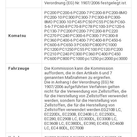
Verordnung (EG) Nr. 1907/2006 festgelegt ist.
PC200 PC200-6 PC200-7 PC200-8 PC200-8MO
PC200-10 PC300 PC300-7 PC300-8 PC300-
8MO PC300-10 PC45 PC50 PC55 PC56 PC60-
5-6-7 PC60-8 PC70-8 PC78 PC100-3 PC120-6
PC130-7 PC200 PC200-7 PC200-8 PC220
Komatsu
PC270 PC240 PC300-6 PC300-7 PC300-8
PC360 PC400-6 PC400-7 PC400-8 PC450-6
PC600-6 PC650-3 PC650 PC800 PC1000
PC1200 PC1250 PC55 PC100 PC120 PC200
PC210 PC240 PC300 PC360 PC400 PC450
PC600 PC800 PC1000 pc1250 pc2000 pc3000
Fahrzeuge
Die Kommission kann die Kommission
auffordern, die in den Artikeln 6 und 7
genannten Maßnahmen zu ergreifen.
Die in Anhang I der Verordnung (EG) Nr.
1907/2006 aufgeführten Verfahren gelten
nicht für die Verwendung von Zellstoffen, die
für die Herstellung von Zellstoffen verwendet
werden, sondern für die Herstellung von
Zellstoffen, die für die Herstellung von
Zellstoffen verwendet werden.EG210B LC,
EC220DL, EC230B, EC240B LC, EC250DL,
EC280, EC290B LC, EC300DL, EC330B LC,
EC360B LC, EC380DL, EC390, EC450, EC460B
LC, EC4 80DL, EC700B