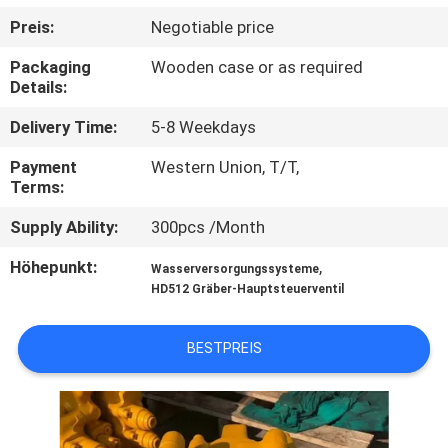
Preis:
Negotiable price
FABRIK
Packaging
Wooden case or as required
TOUR
Details:
Delivery Time:
5-8 Weekdays
QUALITÄTSKONTROLLE
Payment
Western Union, T/T,
Terms:
KONTAKT
Supply Ability:
300pcs /Month
NACHRICHTEN
Höhepunkt:
,
Wasserversorgungssysteme
HD512 Gräber-Hauptsteuerventil
ALLE
BESTPREIS
FÄLLE
REFERENZEN