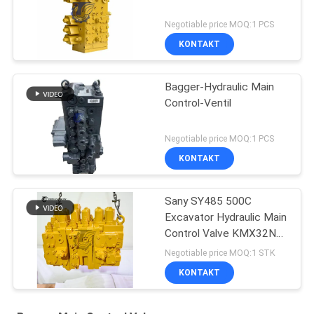
Negotiable price MOQ:1 PCS
KONTAKT
Bagger-Hydraulic Main
Control-Ventil
Negotiable price MOQ:1 PCS
KONTAKT
Sany SY485 500C
Excavator Hydraulic Main
Control Valve KMX32NA
High Quality
Negotiable price MOQ:1 STK
KONTAKT