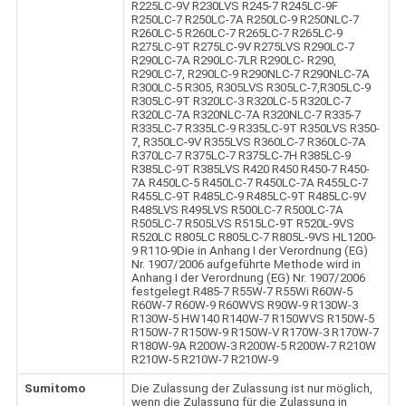
R225LC-9V R230LVS R245-7 R245LC-9F
R250LC-7 R250LC-7A R250LC-9 R250NLC-7
R260LC-5 R260LC-7 R265LC-7 R265LC-9
R275LC-9T R275LC-9V R275LVS R290LC-7
R290LC-7A R290LC-7LR R290LC- R290,
R290LC-7, R290LC-9 R290NLC-7 R290NLC-7A
R300LC-5 R305, R305LVS R305LC-7,R305LC-9
R305LC-9T R320LC-3 R320LC-5 R320LC-7
R320LC-7A R320NLC-7A R320NLC-7 R335-7
R335LC-7 R335LC-9 R335LC-9T R350LVS R350-
7, R350LC-9V R355LVS R360LC-7 R360LC-7A
R370LC-7 R375LC-7 R375LC-7H R385LC-9
R385LC-9T R385LVS R420 R450 R450-7 R450-
7A R450LC-5 R450LC-7 R450LC-7A R455LC-7
R455LC-9T R485LC-9 R485LC-9T R485LC-9V
R485LVS R495LVS R500LC-7 R500LC-7A
R505LC-7 R505LVS R515LC-9T R520L-9VS
R520LC R805LC R805LC-7 R805L-9VS HL1200-
9 R110-9Die in Anhang I der Verordnung (EG)
Nr. 1907/2006 aufgeführte Methode wird in
Anhang I der Verordnung (EG) Nr. 1907/2006
festgelegt.R485-7 R55W-7 R55Wi R60W-5
R60W-7 R60W-9 R60WVS R90W-9 R130W-3
R130W-5 HW140 R140W-7 R150WVS R150W-5
R150W-7 R150W-9 R150W-V R170W-3 R170W-7
R180W-9A R200W-3 R200W-5 R200W-7 R210W
R210W-5 R210W-7 R210W-9
Sumitomo
Die Zulassung der Zulassung ist nur möglich,
wenn die Zulassung für die Zulassung in