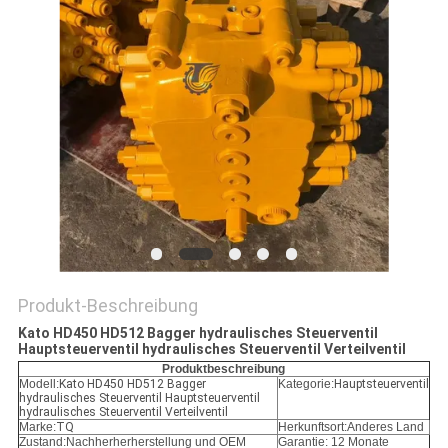
SITEMAP
DATENSCHUTZ-
BESTIMMUNGEN
Produkt-Beschreibung
Kato HD450 HD512 Bagger hydraulisches Steuerventil
Hauptsteuerventil hydraulisches Steuerventil Verteilventil
Produktbeschreibung
Modell:
Kato HD450 HD512 Bagger
Kategorie:
Hauptsteuerventil
hydraulisches Steuerventil Hauptsteuerventil
hydraulisches Steuerventil Verteilventil
Marke:
TQ
Herkunftsort:Anderes Land
Zustand:
Nachherherherstellung und OEM
Garantie: 12 Monate