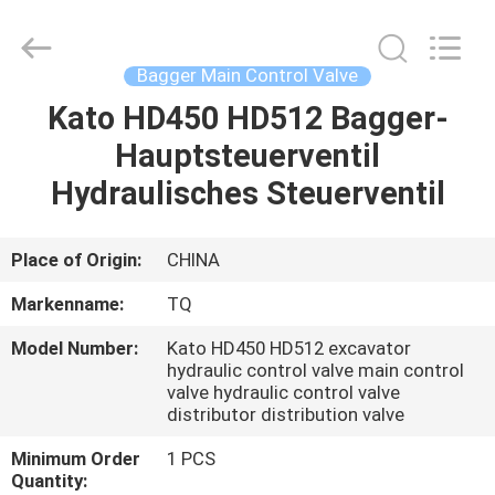
Tieqi
Construction
Machinery
Co.,
Ltd..
Bagger Main Control Valve
All
Rights
Kato HD450 HD512 Bagger-
STARTSEITE
Reserved.
Hauptsteuerventil
PRODUKTE
Hydraulisches Steuerventil
VIDEOS
Place of Origin:
CHINA
Markenname:
TQ
VR
Model Number:
Kato HD450 HD512 excavator
SHOW
hydraulic control valve main control
valve hydraulic control valve
distributor distribution valve
ÜBER
Minimum Order
1 PCS
UNS
Quantity: