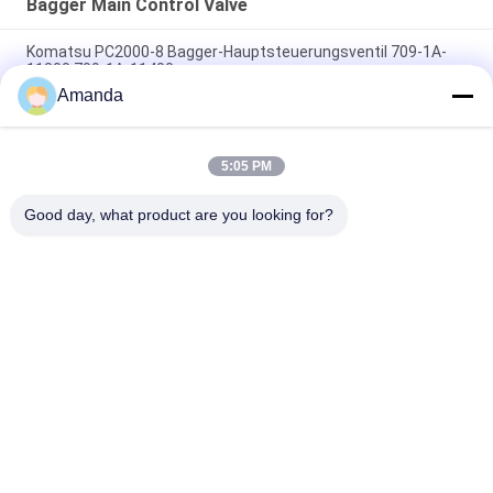
Bagger Main Control Valve
Komatsu PC2000-8 Bagger-Hauptsteuerungsventil 709-1A-
11300 709-1A-11400
Amanda
PC160LC-7 PC160-7 Steuerventil Bagger Komatsu, 723-57-
16100 Bagger Hauptteile
5:05 PM
VOE14541591 Bohrer-Hauptsteuerventil für Volvo EC290B
EC290C FC329C
Good day, what product are you looking for?
Beliebte Kategorien
Alle
Bagger Hydraulic 
Bagger Main 
Pump
Control Valve
Bagger Swing 
Baggerachsantrieb
Gearbox
Hydraulische 
Hydraulikpumpenteile
Lüfterpumpe