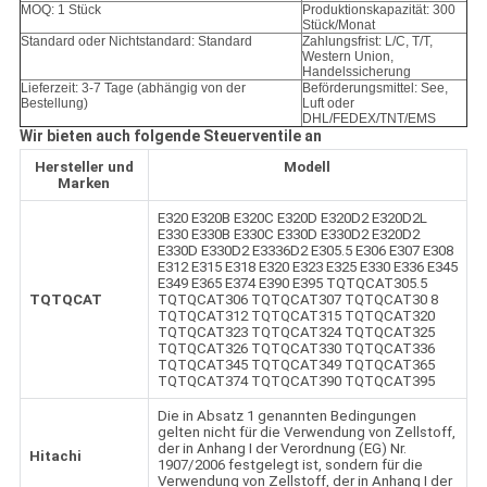
MOQ: 1 Stück
Produktionskapazität: 300
Stück/Monat
Standard oder Nichtstandard: Standard
Zahlungsfrist: L/C, T/T,
Western Union,
Handelssicherung
Lieferzeit: 3-7 Tage (abhängig von der
Beförderungsmittel: See,
Bestellung)
Luft oder
DHL/FEDEX/TNT/EMS
Wir bieten auch folgende Steuerventile an
Hersteller und
Modell
Marken
E320 E320B E320C E320D E320D2 E320D2L
E330 E330B E330C E330D E330D2 E320D2
E330D E330D2 E3336D2 E305.5 E306 E307 E308
E312 E315 E318 E320 E323 E325 E330 E336 E345
E349 E365 E374 E390 E395 TQTQCAT305.5
TQTQCAT
TQTQCAT306 TQTQCAT307 TQTQCAT30 8
TQTQCAT312 TQTQCAT315 TQTQCAT320
TQTQCAT323 TQTQCAT324 TQTQCAT325
TQTQCAT326 TQTQCAT330 TQTQCAT336
TQTQCAT345 TQTQCAT349 TQTQCAT365
TQTQCAT374 TQTQCAT390 TQTQCAT395
Die in Absatz 1 genannten Bedingungen
gelten nicht für die Verwendung von Zellstoff,
der in Anhang I der Verordnung (EG) Nr.
Hitachi
1907/2006 festgelegt ist, sondern für die
Verwendung von Zellstoff, der in Anhang I der