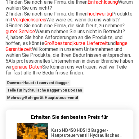
1Finden Sie noch eine Firma, die Ihnen
Einfachlösung
Warum
wählen Sie uns nicht?
2Finden Sie noch eine Firma, die Ihnen
hochwertig
Produkte
mit
Vergleichspreis
Wie wäre es, wenn du uns wählst?
3Finden Sie noch eine Firma, die sich freut, zu nehmen?
guter Service
Warum nehmen Sie uns nicht in Betracht?
4, haben Sie hohe Anforderungen an die Produkte, und
hoffen, es könnte
Großbestand
,
kurze Lieferzeit
und
lange
Garantiezeit
Willkommen in unserem Unternehmen und
wählen Sie Produkte, die Ihren Bedürfnissen entsprechen.
5Als professionelles Unternehmen in dieser Branche haben
wir
genaue Daten
Sie können uns vertrauen, weil wir Teile
für fast alle Ihre Bedürfnisse finden.
Daewoo-Hauptsteuerventilbagger
Teile für hydraulische Bagger von Doosan
Mehrweg-Bohrgerät Hauptsteuerventil
Erhalten Sie den besten Preis für
Kato HD450 HD512 Bagger-
Hauptsteuerventil Hydraulisches