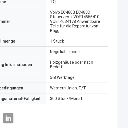
ame
TQ
Volvo EC460B EC480D
Steuerventil VOE14556410
ummer
VOE14634178 Anwendbare
Teile für die Reparatur von
Bagg
ellmenge
1 Stück
Negotiable price
Holzgehäuse oder nach
ng Informationen
Bedarf
5-8 Werktage
bedingungen
Western Union, T/T,
gsmaterial-Fähigkeit
300 Stück/Monat