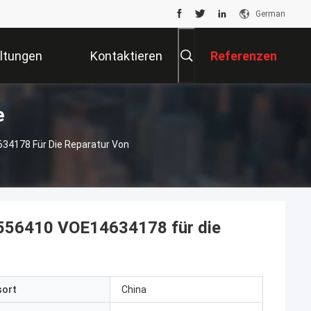
German
ltungen
Kontaktieren
Referenzen
e
Sie Uns
34178 Für Die Reparatur Von
556410 VOE14634178 für die
sort
China