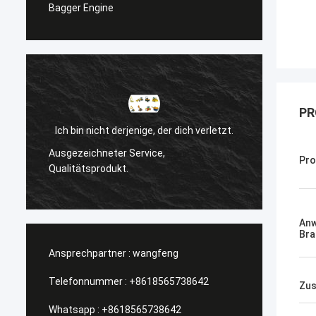
Bagger Engine
PR
cht derjenige, der dich verletzt.
Sanёк Нижегород
neter Service,
Pro
Management-Service, schnell
rodukt.
An
Bra
Ansprechpartner :
wangfeng
Telefonnummer :
+8618565738642
Zus
Whatsapp :
+8618565738642