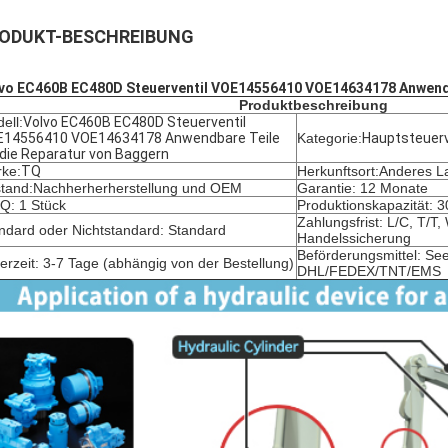
ODUKT-BESCHREIBUNG
vo EC460B EC480D Steuerventil VOE14556410 VOE14634178 Anwendba
Produktbeschreibung
ell:
Volvo EC460B EC480D Steuerventil
14556410 VOE14634178 Anwendbare Teile
Kategorie:
Hauptsteuerv
 die Reparatur von Baggern
ke:
TQ
Herkunftsort:Anderes L
tand:
Nachherherherstellung und OEM
Garantie: 12 Monate
: 1 Stück
Produktionskapazität: 
Zahlungsfrist: L/C, T/T
ndard oder Nichtstandard: Standard
Handelssicherung
Beförderungsmittel: See
ferzeit: 3-7 Tage (abhängig von der Bestellung)
DHL/FEDEX/TNT/EMS