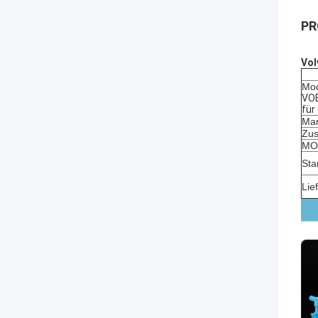
PR
Vol
Mod
VOE
für
Mar
Zus
MOQ
Sta
Lie