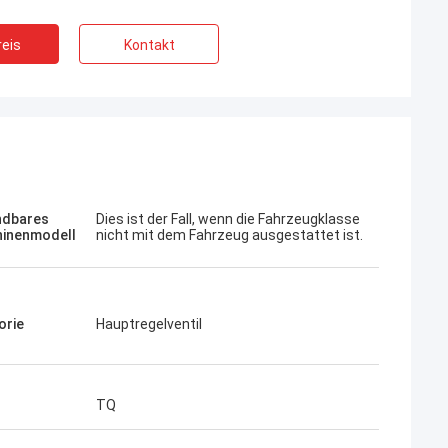
eis
Kontakt
Jose
Ich mag diese Firma. Sie sind professionell
und freundlich. Ausgezeichneter Service
dbares
Dies ist der Fall, wenn die Fahrzeugklasse
inenmodell
nicht mit dem Fahrzeug ausgestattet ist.
und freundliche Beratung, schnelle
Lieferung. Sehr guter Preis. Ich möchte
wieder bestellen, wenn ich es brauche.
orie
Hauptregelventil
TQ