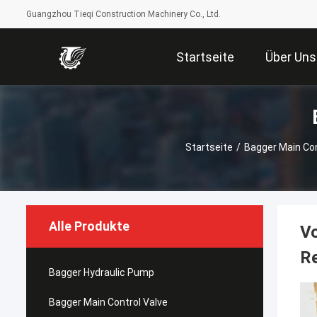
Guangzhou Tieqi Construction Machinery Co., Ltd.
Startseite
Über Uns
Startseite
/
Bagger Main Con
Alle Produkte
V
Re
Bagger Hydraulic Pump
Bagger Main Control Valve