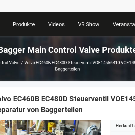
Produkte
Videos
VR Show
Veransta
Bagger Main Control Valve Produkt
trol Valve
/
Volvo EC460B EC480D Steuerventil VOE14556410 VOE146
Baggerteilen
olvo EC460B EC480D Steuerventil VOE14
paratur von Baggerteilen
Herkunft