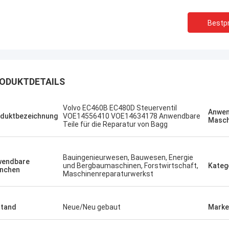
Bestpr
ODUKTDETAILS
ский
Erdenetumur Kampana
Volvo EC460B EC480D Steuerventil
Anwen
duktbezeichnung
VOE14556410 VOE14634178 Anwendbare
 und schnell.
ein angenehmes Einkaufen
Masch
Teile für die Reparatur von Bagg
Bauingenieurwesen, Bauwesen, Energie
wendbare
und Bergbaumaschinen, Forstwirtschaft,
Kateg
nchen
Maschinenreparaturwerkst
tand
Neue/Neu gebaut
Marke