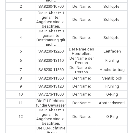
nicht.
2
SA8230-10700
Der Name:
Schlüpfer
Die in Absatz 1
genannten
3
Der Name:
Schlüpfer
Angaben sind zu
beachten.
Die in Absatz 1
genannte
4
Der Name:
Schlüpfer
Bestimmung gilt
nicht.
Der Name des
5
SA8230-12260
Leitfaden
Herstellers
Der Name der
6
SA8230-13110
Frühling
Person
Der Name der
7
SA8230-11860
Höchstbetrag
Person
8
SA8230-11360
Der Name:
Ventilblock
9
SA8230-13120
Der Name:
Frühling
10
SA7273-11000
Der Name:
O-Ring
Die EU-Richtlinie
11
Der Name:
Abstandsventil
für die Gewässer
Die in Absatz 1
genannten
12
Der Name:
O-Ring
Angaben sind zu
beachten.
Die EU-Richtlinie
für die