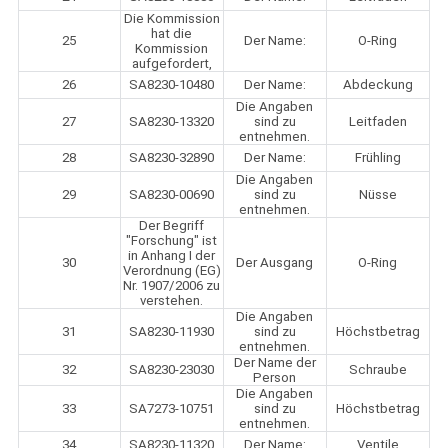
Die Kommission
hat die
25
Der Name:
O-Ring
Kommission
aufgefordert,
26
SA8230-10480
Der Name:
Abdeckung
Die Angaben
27
SA8230-13320
sind zu
Leitfaden
entnehmen.
28
SA8230-32890
Der Name:
Frühling
Die Angaben
29
SA8230-00690
sind zu
Nüsse
entnehmen.
Der Begriff
"Forschung" ist
in Anhang I der
30
Der Ausgang
O-Ring
Verordnung (EG)
Nr. 1907/2006 zu
verstehen.
Die Angaben
31
SA8230-11930
sind zu
Höchstbetrag
entnehmen.
Der Name der
32
SA8230-23030
Schraube
Person
Die Angaben
33
SA7273-10751
sind zu
Höchstbetrag
entnehmen.
34
SA8230-11320
Der Name:
Ventile