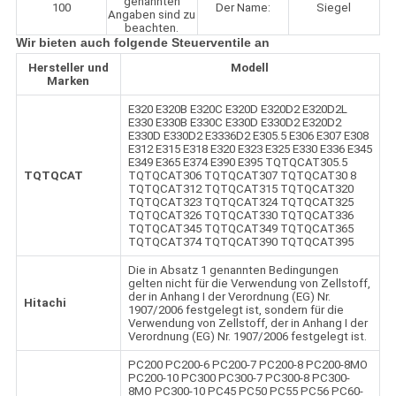
genannten
100
Der Name:
Siegel
Angaben sind zu
beachten.
Wir bieten auch folgende Steuerventile an
Hersteller und
Modell
Marken
E320 E320B E320C E320D E320D2 E320D2L
E330 E330B E330C E330D E330D2 E320D2
E330D E330D2 E3336D2 E305.5 E306 E307 E308
E312 E315 E318 E320 E323 E325 E330 E336 E345
E349 E365 E374 E390 E395 TQTQCAT305.5
TQTQCAT
TQTQCAT306 TQTQCAT307 TQTQCAT30 8
TQTQCAT312 TQTQCAT315 TQTQCAT320
TQTQCAT323 TQTQCAT324 TQTQCAT325
TQTQCAT326 TQTQCAT330 TQTQCAT336
TQTQCAT345 TQTQCAT349 TQTQCAT365
TQTQCAT374 TQTQCAT390 TQTQCAT395
Die in Absatz 1 genannten Bedingungen
gelten nicht für die Verwendung von Zellstoff,
der in Anhang I der Verordnung (EG) Nr.
Hitachi
1907/2006 festgelegt ist, sondern für die
Verwendung von Zellstoff, der in Anhang I der
Verordnung (EG) Nr. 1907/2006 festgelegt ist.
PC200 PC200-6 PC200-7 PC200-8 PC200-8MO
PC200-10 PC300 PC300-7 PC300-8 PC300-
8MO PC300-10 PC45 PC50 PC55 PC56 PC60-