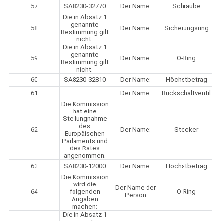
57
SA8230-32770
Der Name:
Schraube
Die in Absatz 1
genannte
58
Der Name:
Sicherungsring
Bestimmung gilt
nicht.
Die in Absatz 1
genannte
59
Der Name:
O-Ring
Bestimmung gilt
nicht.
60
SA8230-32810
Der Name:
Höchstbetrag
61
Der Name:
Rückschaltventil
Die Kommission
hat eine
Stellungnahme
des
62
Der Name:
Stecker
Europäischen
Parlaments und
des Rates
angenommen.
63
SA8230-12000
Der Name:
Höchstbetrag
Die Kommission
wird die
Der Name der
64
folgenden
O-Ring
Person
Angaben
machen:
Die in Absatz 1