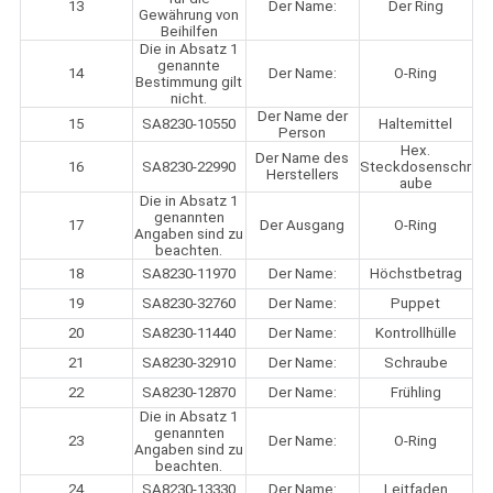
13
Der Name:
Der Ring
Gewährung von
Beihilfen
Die in Absatz 1
genannte
14
Der Name:
O-Ring
Bestimmung gilt
nicht.
Der Name der
15
SA8230-10550
Haltemittel
Person
Hex.
Der Name des
16
SA8230-22990
Steckdosenschr
Herstellers
aube
Die in Absatz 1
genannten
17
Der Ausgang
O-Ring
Angaben sind zu
beachten.
18
SA8230-11970
Der Name:
Höchstbetrag
19
SA8230-32760
Der Name:
Puppet
20
SA8230-11440
Der Name:
Kontrollhülle
21
SA8230-32910
Der Name:
Schraube
22
SA8230-12870
Der Name:
Frühling
Die in Absatz 1
genannten
23
Der Name:
O-Ring
Angaben sind zu
beachten.
24
SA8230-13330
Der Name:
Leitfaden