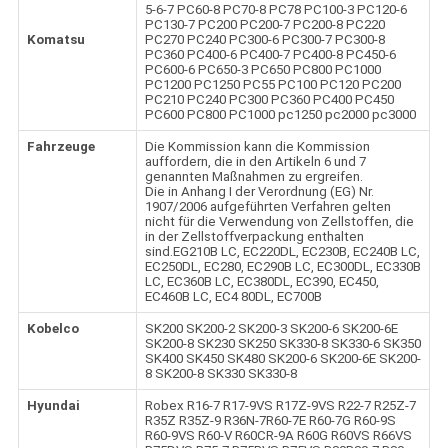
5-6-7 PC60-8 PC70-8 PC78 PC100-3 PC120-6
PC130-7 PC200 PC200-7 PC200-8 PC220
Komatsu
PC270 PC240 PC300-6 PC300-7 PC300-8
PC360 PC400-6 PC400-7 PC400-8 PC450-6
PC600-6 PC650-3 PC650 PC800 PC1000
PC1200 PC1250 PC55 PC100 PC120 PC200
PC210 PC240 PC300 PC360 PC400 PC450
PC600 PC800 PC1000 pc1250 pc2000 pc3000
Fahrzeuge
Die Kommission kann die Kommission
auffordern, die in den Artikeln 6 und 7
genannten Maßnahmen zu ergreifen.
Die in Anhang I der Verordnung (EG) Nr.
1907/2006 aufgeführten Verfahren gelten
nicht für die Verwendung von Zellstoffen, die
in der Zellstoffverpackung enthalten
sind.EG210B LC, EC220DL, EC230B, EC240B LC,
EC250DL, EC280, EC290B LC, EC300DL, EC330B
LC, EC360B LC, EC380DL, EC390, EC450,
EC460B LC, EC4 80DL, EC700B
Kobelco
SK200 SK200-2 SK200-3 SK200-6 SK200-6E
SK200-8 SK230 SK250 SK330-8 SK330-6 SK350
SK400 SK450 SK480 SK200-6 SK200-6E SK200-
8 SK200-8 SK330 SK330-8
Hyundai
Robex R16-7 R17-9VS R17Z-9VS R22-7 R25Z-7
R35Z R35Z-9 R36N-7R60-7E R60-7G R60-9S
R60-9VS R60-V R60CR-9A R60G R60VS R66VS