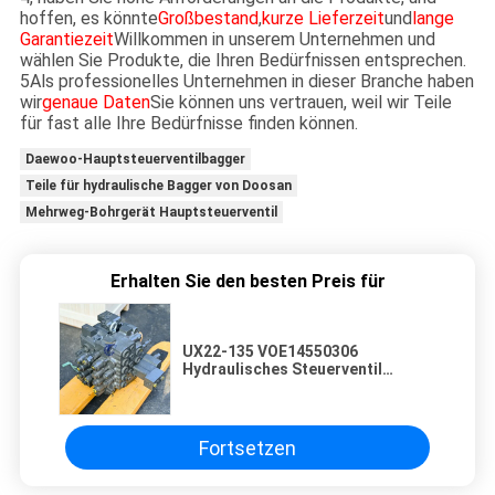
hoffen, es könnte
Großbestand
,
kurze Lieferzeit
und
lange
Garantiezeit
Willkommen in unserem Unternehmen und
wählen Sie Produkte, die Ihren Bedürfnissen entsprechen.
5Als professionelles Unternehmen in dieser Branche haben
wir
genaue Daten
Sie können uns vertrauen, weil wir Teile
für fast alle Ihre Bedürfnisse finden können.
Daewoo-Hauptsteuerventilbagger
Teile für hydraulische Bagger von Doosan
Mehrweg-Bohrgerät Hauptsteuerventil
Erhalten Sie den besten Preis für
UX22-135 VOE14550306
Hydraulisches Steuerventil
EC135B EC140 EC140B EC140D
Bagger Hydraulische Teile
Fortsetzen