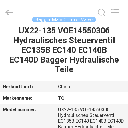
Tieqi
Construction
Machinery
Co.,
Ltd..
Bagger Main Control Valve
All
Rights
UX22-135 VOE14550306
STARTSEITE
Reserved.
Hydraulisches Steuerventil
PRODUKTE
EC135B EC140 EC140B
EC140D Bagger Hydraulische
VIDEOS
Teile
VR
Herkunftsort:
China
SHOW
Markenname:
TQ
Modellnummer:
UX22-135 VOE14550306
ÜBER
Hydraulisches Steuerventil
UNS
EC135B EC140 EC140B EC140D
Bagger Hydraulische Teile