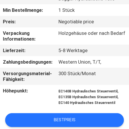
Min Bestellmenge:
1 Stück
FABRIK
TOUR
Preis:
Negotiable price
Verpackung
Holzgehäuse oder nach Bedarf
Informationen:
QUALITÄTSKONTROLLE
Lieferzeit:
5-8 Werktage
KONTAKT
Zahlungsbedingungen:
Western Union, T/T,
Versorgungsmaterial-
300 Stück/Monat
NACHRICHTEN
Fähigkeit:
Höhepunkt:
,
EC140B Hydraulisches Steuerventil
ALLE
,
EC135B Hydraulisches Steuerventil
EC140 Hydraulisches Steuerventil
FÄLLE
BESTPREIS
REFERENZEN