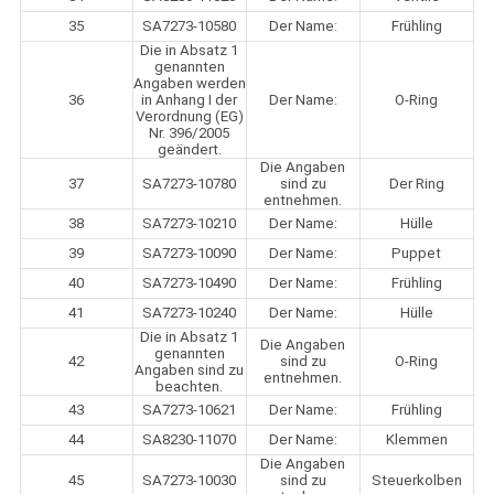
35
SA7273-10580
Der Name:
Frühling
Die in Absatz 1
genannten
Angaben werden
36
in Anhang I der
Der Name:
O-Ring
Verordnung (EG)
Nr. 396/2005
geändert.
Die Angaben
37
SA7273-10780
sind zu
Der Ring
entnehmen.
38
SA7273-10210
Der Name:
Hülle
39
SA7273-10090
Der Name:
Puppet
40
SA7273-10490
Der Name:
Frühling
41
SA7273-10240
Der Name:
Hülle
Die in Absatz 1
Die Angaben
genannten
42
sind zu
O-Ring
Angaben sind zu
entnehmen.
beachten.
43
SA7273-10621
Der Name:
Frühling
44
SA8230-11070
Der Name:
Klemmen
Die Angaben
45
SA7273-10030
sind zu
Steuerkolben