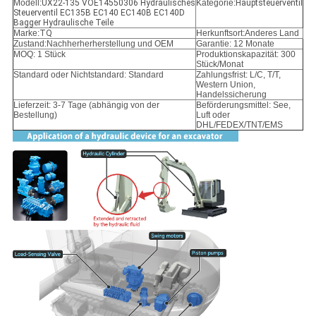
Modell:
UX22-135 VOE14550306 Hydraulisches
Kategorie:
Hauptsteuerventil
Steuerventil EC135B EC140 EC140B EC140D
Bagger Hydraulische Teile
Marke:
TQ
Herkunftsort:Anderes Land
Zustand:
Nachherherherstellung und OEM
Garantie: 12 Monate
MOQ: 1 Stück
Produktionskapazität: 300
Stück/Monat
Standard oder Nichtstandard: Standard
Zahlungsfrist: L/C, T/T,
Western Union,
Handelssicherung
Lieferzeit: 3-7 Tage (abhängig von der
Beförderungsmittel: See,
Bestellung)
Luft oder
DHL/FEDEX/TNT/EMS