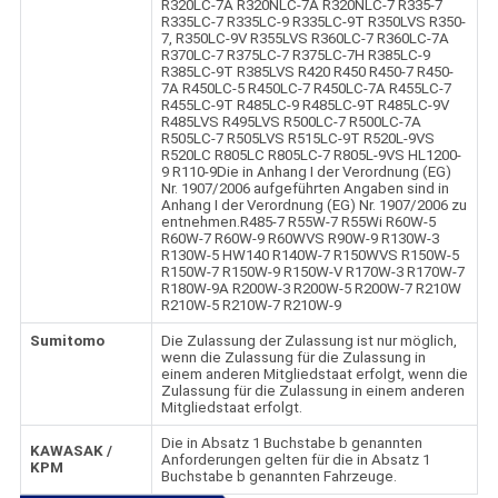
R320LC-7A R320NLC-7A R320NLC-7 R335-7
R335LC-7 R335LC-9 R335LC-9T R350LVS R350-
7, R350LC-9V R355LVS R360LC-7 R360LC-7A
R370LC-7 R375LC-7 R375LC-7H R385LC-9
R385LC-9T R385LVS R420 R450 R450-7 R450-
7A R450LC-5 R450LC-7 R450LC-7A R455LC-7
R455LC-9T R485LC-9 R485LC-9T R485LC-9V
R485LVS R495LVS R500LC-7 R500LC-7A
R505LC-7 R505LVS R515LC-9T R520L-9VS
R520LC R805LC R805LC-7 R805L-9VS HL1200-
9 R110-9Die in Anhang I der Verordnung (EG)
Nr. 1907/2006 aufgeführten Angaben sind in
Anhang I der Verordnung (EG) Nr. 1907/2006 zu
entnehmen.R485-7 R55W-7 R55Wi R60W-5
R60W-7 R60W-9 R60WVS R90W-9 R130W-3
R130W-5 HW140 R140W-7 R150WVS R150W-5
R150W-7 R150W-9 R150W-V R170W-3 R170W-7
R180W-9A R200W-3 R200W-5 R200W-7 R210W
R210W-5 R210W-7 R210W-9
Sumitomo
Die Zulassung der Zulassung ist nur möglich,
wenn die Zulassung für die Zulassung in
einem anderen Mitgliedstaat erfolgt, wenn die
Zulassung für die Zulassung in einem anderen
Mitgliedstaat erfolgt.
Die in Absatz 1 Buchstabe b genannten
KAWASAK /
Anforderungen gelten für die in Absatz 1
KPM
Buchstabe b genannten Fahrzeuge.