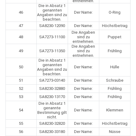
entnehmen.
Die in Absatz 1
genannten
46
Der Name:
O-Ring
Angaben sind zu
beachten.
47
SA8230-12090
Der Name:
Höchstbetrag
Die Angaben
48
SA7273-11100
sind zu
Puppet
entnehmen.
Die Angaben
49
SA7273-11350
sind zu
Frühling
entnehmen.
Die in Absatz 1
genannten
50
Der Name:
Hülle
Angaben sind zu
beachten.
51
SA7273-03140
Der Name:
Schraube
52
SA8230-32880
Der Name:
Frühling
53
SA8230-13170
Der Name:
Frühling
Die in Absatz 1
genannte
54
Der Name:
Klemmen
Bestimmung gilt
nicht.
55
SA8230-32820
Der Name:
Höchstbetrag
56
SA8230-33180
Der Name:
Nüsse