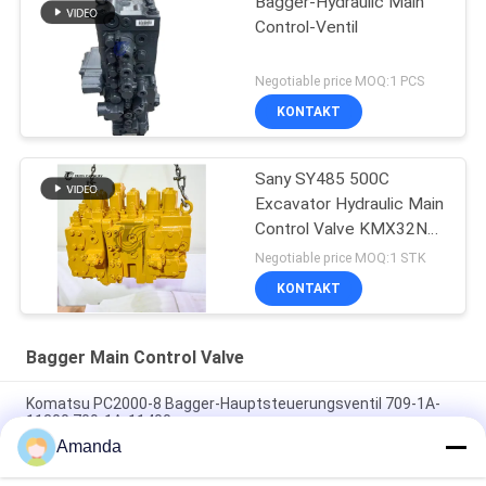
Bagger-Hydraulic Main
Control-Ventil
Negotiable price MOQ:1 PCS
KONTAKT
Sany SY485 500C
Excavator Hydraulic Main
Control Valve KMX32NA
High Quality
Negotiable price MOQ:1 STK
KONTAKT
Bagger Main Control Valve
Komatsu PC2000-8 Bagger-Hauptsteuerungsventil 709-1A-
11300 709-1A-11400
Amanda
PC160LC-7 PC160-7 Steuerventil Bagger Komatsu, 723-57-
16100 Bagger Hauptteile