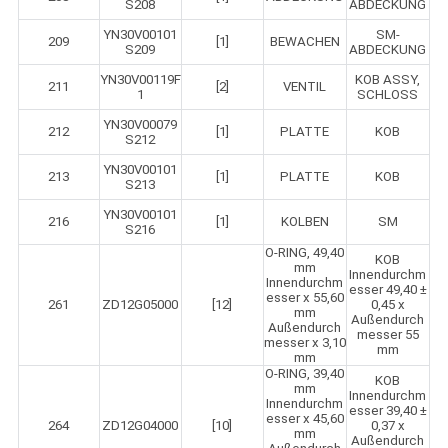
S208
ABDECKUNG
YN30V00101
SM-
209
[1]
BEWACHEN
S209
ABDECKUNG
YN30V00119F
KOB ASSY,
211
[2]
VENTIL
1
SCHLOSS
YN30V00079
212
[1]
PLATTE
KOB
S212
YN30V00101
213
[1]
PLATTE
KOB
S213
YN30V00101
216
[1]
KOLBEN
SM
S216
O-RING, 49,40
KOB
mm
Innendurchm
Innendurchm
esser 49,40 ±
esser x 55,60
261
ZD12G05000
[12]
0,45 x
mm
Außendurch
Außendurch
messer 55
messer x 3,10
mm
mm
O-RING, 39,40
KOB
mm
Innendurchm
Innendurchm
esser 39,40 ±
esser x 45,60
264
ZD12G04000
[10]
0,37 x
mm
Außendurch