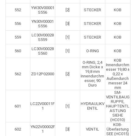
YW30V00001
552
[2]
STECKER
KOB
S556
YN30V00001
556
[3]
STECKER
KOB
S556
LC30V00028
559
[1]
STECKER
KOB
S559
LC30V00028
560
[1]
O-RING
KOB
S560
KOB
O-RING, 2,4
Innendurchm
mm Dicke x
esser 19,80 ±
19,8 mm
562
ZD12P02000
[2]
0,22 x
Innendurchm
Außendurch
esser, 90
messer 24
Duro
mm
SM-
VENTILBAUG
RUPPE,
LC22V00011F
HYDRAULIKV
601
[1]
HAUPTENTL
1
ENTIL
ASTUNG
SIEHE
(HC010)
KOB-
YN22V00002F
602
[3]
VENTIL
Überlastung
1
SEE (HC015)