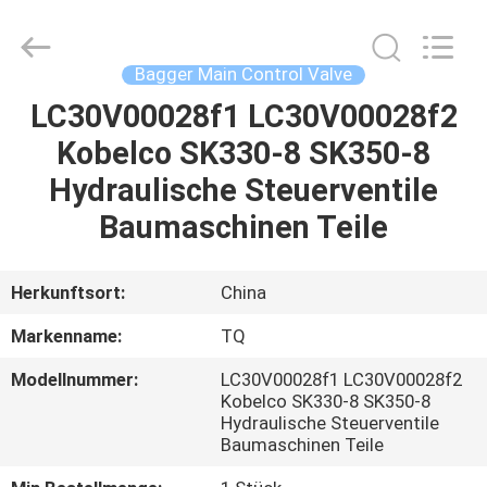
Tieqi
Construction
Machinery
Co.,
Ltd..
Bagger Main Control Valve
All
Rights
LC30V00028f1 LC30V00028f2
STARTSEITE
Reserved.
Kobelco SK330-8 SK350-8
PRODUKTE
Hydraulische Steuerventile
Baumaschinen Teile
VIDEOS
Herkunftsort:
China
VR
Markenname:
TQ
SHOW
Modellnummer:
LC30V00028f1 LC30V00028f2
Kobelco SK330-8 SK350-8
ÜBER
Hydraulische Steuerventile
Baumaschinen Teile
UNS