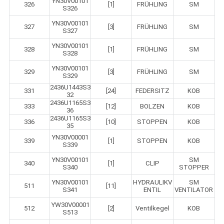
YN30V00101
326
[1]
FRÜHLING
SM
S326
YN30V00101
327
[3]
FRÜHLING
SM
S327
YN30V00101
328
[1]
FRÜHLING
SM
S328
YN30V00101
329
[3]
FRÜHLING
SM
S329
2436U1443S3
331
[24]
FEDERSITZ
KOB
32
2436U1165S3
333
[12]
BOLZEN
KOB
36
2436U1165S3
336
[10]
STOPPEN
KOB
35
YN30V00001
339
[1]
STOPPEN
KOB
S339
YN30V00101
SM
340
[1]
CLIP
S340
STOPPER
YN30V00101
HYDRAULIKV
SM
511
[11]
S341
ENTIL
VENTILATOR
YW30V00001
512
[2]
Ventilkegel
KOB
S513