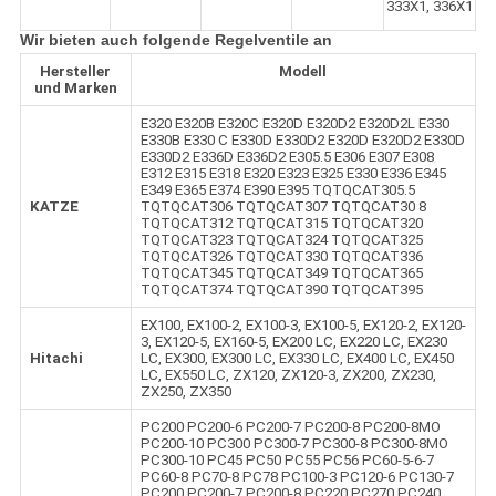
333X1, 336X1
Wir bieten auch folgende Regelventile an
Hersteller
Modell
und Marken
E320 E320B E320C E320D E320D2 E320D2L E330
E330B E330 C E330D E330D2 E320D E320D2 E330D
E330D2 E336D E336D2 E305.5 E306 E307 E308
E312 E315 E318 E320 E323 E325 E330 E336 E345
E349 E365 E374 E390 E395 TQTQCAT305.5
KATZE
TQTQCAT306 TQTQCAT307 TQTQCAT30 8
TQTQCAT312 TQTQCAT315 TQTQCAT320
TQTQCAT323 TQTQCAT324 TQTQCAT325
TQTQCAT326 TQTQCAT330 TQTQCAT336
TQTQCAT345 TQTQCAT349 TQTQCAT365
TQTQCAT374 TQTQCAT390 TQTQCAT395
EX100, EX100-2, EX100-3, EX100-5, EX120-2, EX120-
3, EX120-5, EX160-5, EX200 LC, EX220 LC, EX230
Hitachi
LC, EX300, EX300 LC, EX330 LC, EX400 LC, EX450
LC, EX550 LC, ZX120, ZX120-3, ZX200, ZX230,
ZX250, ZX350
PC200 PC200-6 PC200-7 PC200-8 PC200-8MO
PC200-10 PC300 PC300-7 PC300-8 PC300-8MO
PC300-10 PC45 PC50 PC55 PC56 PC60-5-6-7
PC60-8 PC70-8 PC78 PC100-3 PC120-6 PC130-7
PC200 PC200-7 PC200-8 PC220 PC270 PC240