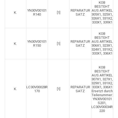
KOB
BESTEHT
YN30V00101
REPARATUR
AUS ARTIKEL
K.
[1]
R140
SATZ
305X1, 325X1,
326X1, 331X2,
333X1, 339X1
KOB
BESTEHT
YN30V00101
REPARATUR
AUS ARTIKEL
K.
[1]
R150
SATZ
306X1, 323X1,
324X1, 331X2,
333X1, 336X1
KOB
BESTEHT
AUS ARTIKEL
307X1, 327X1,
329X1, 331X2,
LC30V00028R
REPARATUR
333X1, 336X1
K.
[1]
170
SATZ
Ersetzt durch
Teilenummer:
YN30V00101
S201,
LC30V00034R
220