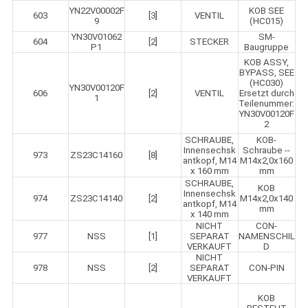
YN22V00002F
KOB SEE
603
[3]
VENTIL
9
(HC015)
YN30V01062
SM-
604
[2]
STECKER
P1
Baugruppe
KOB ASSY,
BYPASS, SEE
(HC030)
YN30V00120F
606
[2]
VENTIL
Ersetzt durch
1
Teilenummer:
YN30V00120F
2
SCHRAUBE,
KOB-
Innensechsk
Schraube --
973
ZS23C14160
[8]
antkopf, M14
M14x2,0x160
x 160 mm
mm
SCHRAUBE,
KOB
Innensechsk
974
ZS23C14140
[2]
M14x2,0x140
antkopf, M14
mm
x 140 mm
NICHT
CON-
977
NSS
[1]
SEPARAT
NAMENSCHIL
VERKAUFT
D
NICHT
978
NSS
[2]
SEPARAT
CON-PIN
VERKAUFT
KOB