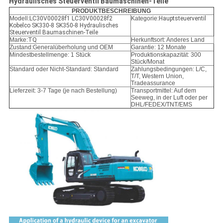
Hydraulisches Steuerventil Baumaschinen-Teile
PRODUKTBESCHREIBUNG
Modell:
LC30V00028f1 LC30V00028f2
Kategorie:
Hauptsteuerventil
Kobelco SK330-8 SK350-8 Hydraulisches
Steuerventil Baumaschinen-Teile
Marke:
TQ
Herkunftsort: Anderes Land
Zustand:
Generalüberholung und OEM
Garantie: 12 Monate
Mindestbestellmenge: 1 Stück
Produktionskapazität: 300
Stück/Monat
Standard oder Nicht-Standard: Standard
Zahlungsbedingungen: L/C,
T/T, Western Union,
Tradeassurance
Lieferzeit: 3-7 Tage (je nach Bestellung)
Transportmittel: Auf dem
Seeweg, in der Luft oder per
DHL/FEDEX/TNT/EMS