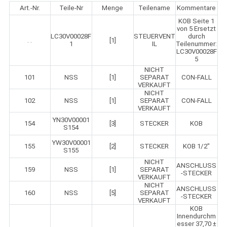
Art.-Nr.
Teile-Nr
Menge
Teilename
Kommentare
KOB Seite 1
von 5 Ersetzt
LC30V00028F
STEUERVENT
durch
. .
[1]
1
IL
Teilenummer:
LC30V00028F
5
NICHT
101
NSS
[1]
SEPARAT
CON-FALL
VERKAUFT
NICHT
102
NSS
[1]
SEPARAT
CON-FALL
VERKAUFT
YN30V00001
154
[3]
STECKER
KOB
S154
YW30V00001
155
[2]
STECKER
KOB 1/2"
S155
NICHT
ANSCHLUSS
159
NSS
[1]
SEPARAT
-STECKER
VERKAUFT
NICHT
ANSCHLUSS
160
NSS
[5]
SEPARAT
-STECKER
VERKAUFT
KOB
Innendurchm
esser 37,70 ±