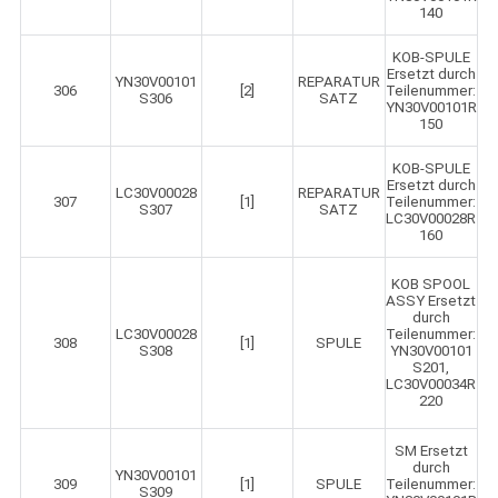
140
KOB-SPULE
Ersetzt durch
YN30V00101
REPARATUR
306
[2]
Teilenummer:
S306
SATZ
YN30V00101R
150
KOB-SPULE
Ersetzt durch
LC30V00028
REPARATUR
307
[1]
Teilenummer:
S307
SATZ
LC30V00028R
160
KOB SPOOL
ASSY Ersetzt
durch
LC30V00028
Teilenummer:
308
[1]
SPULE
S308
YN30V00101
S201,
LC30V00034R
220
SM Ersetzt
durch
YN30V00101
309
[1]
SPULE
Teilenummer:
S309