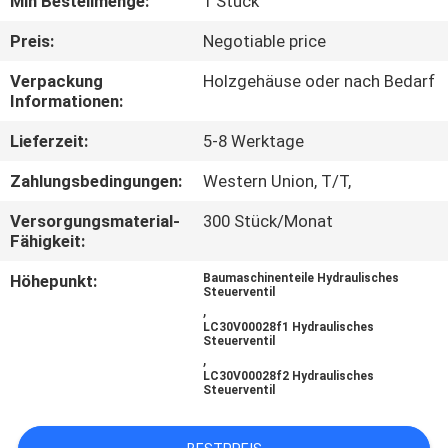
Min Bestellmenge:
1 Stück
FABRIK
Preis:
Negotiable price
TOUR
Verpackung
Holzgehäuse oder nach Bedarf
Informationen:
QUALITÄTSKONTROLLE
Lieferzeit:
5-8 Werktage
Zahlungsbedingungen:
Western Union, T/T,
KONTAKT
Versorgungsmaterial-
300 Stück/Monat
Fähigkeit:
NACHRICHTEN
Höhepunkt:
Baumaschinenteile Hydraulisches
Steuerventil
,
ALLE
LC30V00028f1 Hydraulisches
Steuerventil
,
FÄLLE
LC30V00028f2 Hydraulisches
Steuerventil
REFERENZEN