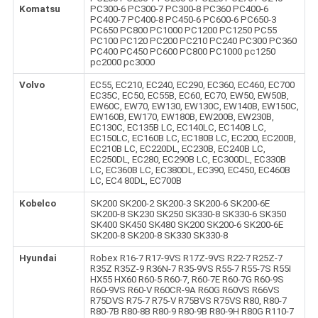
Komatsu
PC300-6 PC300-7 PC300-8 PC360 PC400-6
PC400-7 PC400-8 PC450-6 PC600-6 PC650-3
PC650 PC800 PC1000 PC1200 PC1250 PC55
PC100 PC120 PC200 PC210 PC240 PC300 PC360
PC400 PC450 PC600 PC800 PC1000 pc1250
pc2000 pc3000
Volvo
EC55, EC210, EC240, EC290, EC360, EC460, EC700
EC35C, EC50, EC55B, EC60, EC70, EW50, EW50B,
EW60C, EW70, EW130, EW130C, EW140B, EW150C,
EW160B, EW170, EW180B, EW200B, EW230B,
EC130C, EC135B LC, EC140LC, EC140B LC,
EC150LC, EC160B LC, EC180B LC, EC200, EC200B,
EC210B LC, EC220DL, EC230B, EC240B LC,
EC250DL, EC280, EC290B LC, EC300DL, EC330B
LC, EC360B LC, EC380DL, EC390, EC450, EC460B
LC, EC4 80DL, EC700B
Kobelco
SK200 SK200-2 SK200-3 SK200-6 SK200-6E
SK200-8 SK230 SK250 SK330-8 SK330-6 SK350
SK400 SK450 SK480 SK200 SK200-6 SK200-6E
SK200-8 SK200-8 SK330 SK330-8
Hyundai
Robex R16-7 R17-9VS R17Z-9VS R22-7 R25Z-7
R35Z R35Z-9 R36N-7 R35-9VS R55-7 R55-7S R55I
HX55 HX60 R60-5 R60-7, R60-7E R60-7G R60-9S
R60-9VS R60-V R60CR-9A R60G R60VS R66VS
R75DVS R75-7 R75-V R75BVS R75VS R80, R80-7
R80-7B R80-8B R80-9 R80-9B R80-9H R80G R110-7