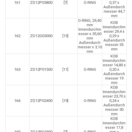
161
ZD12P03800
[7]
O-RING
0,37 x
Außendurch
messer 44,7
mm
O-RING, 29,40
KOB
mm
Innendurchm
Innendurchm
esser 29,4 ±
esser x 35,60
162
ZD12G03000
[15]
0,29 x
mm
Außendurch
Außendurch
messer 35
messer x 3,10
mm
mm
KOB
Innendurchm
esser 14,80 ±
163
ZD12P01500
[11]
O-RING
0,20 x
Außendurch
messer 19
mm
KOB
Innendurchm
esser 23,70 ±
164
ZD12P02400
[19]
O-RING
0,24 x
Außendurch
messer 30
mm
KOB
Innendurchm
esser 17,8
169
ZD12P01800
[2]
O-RING
mm x