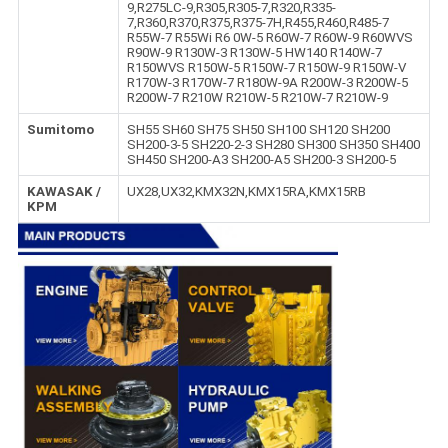
9,R275LC-9,R305,R305-7,R320,R335-
7,R360,R370,R375,R375-7H,R455,R460,R485-7
R55W-7 R55Wi R6 0W-5 R60W-7 R60W-9 R60WVS
R90W-9 R130W-3 R130W-5 HW140 R140W-7
R150WVS R150W-5 R150W-7 R150W-9 R150W-V
R170W-3 R170W-7 R180W-9A R200W-3 R200W-5
R200W-7 R210W R210W-5 R210W-7 R210W-9
Sumitomo
SH55 SH60 SH75 SH50 SH100 SH120 SH200
SH200-3-5 SH220-2-3 SH280 SH300 SH350 SH400
SH450 SH200-A3 SH200-A5 SH200-3 SH200-5
KAWASAK /
UX28,UX32,KMX32N,KMX15RA,KMX15RB
KPM