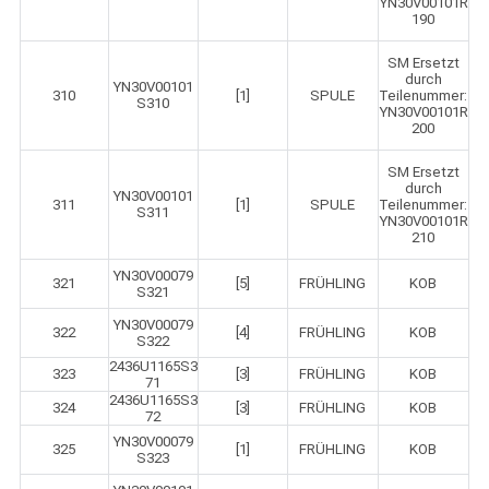
YN30V00101R
190
SM Ersetzt
durch
YN30V00101
310
[1]
SPULE
Teilenummer:
S310
YN30V00101R
200
SM Ersetzt
durch
YN30V00101
311
[1]
SPULE
Teilenummer:
S311
YN30V00101R
210
YN30V00079
321
[5]
FRÜHLING
KOB
S321
YN30V00079
322
[4]
FRÜHLING
KOB
S322
2436U1165S3
323
[3]
FRÜHLING
KOB
71
2436U1165S3
324
[3]
FRÜHLING
KOB
72
YN30V00079
325
[1]
FRÜHLING
KOB
S323