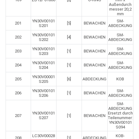
Außendurch
messer 20,2
mm
YN30V00101
SM-
201
[5]
BEWACHEN
S201
ABDECKUNG
YN30V00101
SM-
202
[4]
BEWACHEN
S202
ABDECKUNG
YN30V00101
SM-
203
[1]
BEWACHEN
S203
ABDECKUNG
YN30V00101
SM-
204
[1]
BEWACHEN
S204
ABDECKUNG
YN30V00001
205
[6]
ABDECKUNG
KOB
S205
YN30V00101
SM-
206
[1]
BEWACHEN
S206
ABDECKUNG
SM-
ABDECKUNG
YN30V00101
Ersetzt durch
207
[1]
BEWACHEN
S207
Teilenummer:
YN30V00101
S094
LC30V00028
KOB-
208
[1]
ABDECKUNG