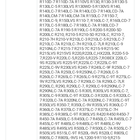
R110D-7 R110D-7A R110VS R130, R130-3 R130-5
R130LC-5 R130LVS R130WD-5 R130VS R140,
R140LC-7 R140LC-7A R140LCD-7 R140LCD-7A
R140LCM-7 R140LCM-7A R150LC-7 R150-7,
R150LC-9, R150LVS R110-7, R160LC-7, R160LCD-7
R170LC-5 R180LC-7 R180LC-7A R180LCD-7
R180LC-7A R190-5 R190LC-5 R200-5 R200-5D
R200LC R210, R210-5 R210-5D R210LC, R210-7,
R210-7H R210-V R210LC-3 R210LC-5 R210LC-7
R210LC-7A R210LC-7H R210LC-7LR R210LC-9
R210NLC-7 R215-7 R215-7C R215-9 R215-9C
R215LVS R215VS R220,R220LC,HX220L R220-5 0-
7,R220-V R220LC-5,R220-5,R225-7,ROBEX 220LC-
9S R225LVS R225-9T,R225LC-7,R225LC-9T
R225LC-9V R230LVS R245-7 R245LC-9F R250LC-7
R250LC-7A R250LC-9 R250NLC-7 R260LC-5
R260LC-7 R265LC-7 R265LC-9 R275LC-9T R275LC-
9V R275LVS R290LC-7 R290LC-7A R290LC-7LR
R290LC, R290, R290LC-7, R290LC-9 R290NLC-7
R290NLC-7A R300LC-5 R305, R305LVS R305LC-7,
R305LC-9 R305LC-9T R320LC-3 R320LC-5 R320LC-
7 R320LC-7A R320NLC-7A R320NLC-7 R335LC-9T
R350LVS R350-7, R350LC-9V R355LVS R360LC-7
R360LC-7A R370LC-7 R375LC-7 R375LC-7H
R385LC-9 R385LC-9T R385LVS R420 R450 R450-7
R450-7A R450LC-5 R450LC-7 R450LC-7A R455LC-7
R455LC-9T R485LC-9 R485LC-9T R485LC-9V
R485LVS R495LVS R500LC-7 R500LC-7A R505LC-7
R505LVS R515LC-9T R520L-9VS R520LC R805LC
R805LC-7 R805L-9VS HL1200-9 R110-9,R215-