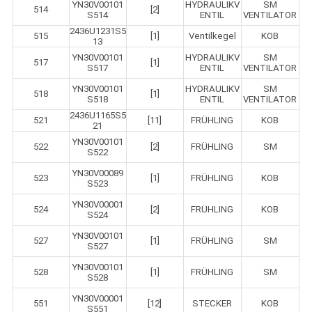
YN30V00101
HYDRAULIKV
SM
514
[2]
S514
ENTIL
VENTILATOR
2436U1231S5
515
[1]
Ventilkegel
KOB
13
YN30V00101
HYDRAULIKV
SM
517
[1]
S517
ENTIL
VENTILATOR
YN30V00101
HYDRAULIKV
SM
518
[1]
S518
ENTIL
VENTILATOR
2436U1165S5
521
[11]
FRÜHLING
KOB
21
YN30V00101
522
[2]
FRÜHLING
SM
S522
YN30V00089
523
[1]
FRÜHLING
KOB
S523
YN30V00001
524
[2]
FRÜHLING
KOB
S524
YN30V00101
527
[1]
FRÜHLING
SM
S527
YN30V00101
528
[1]
FRÜHLING
SM
S528
YN30V00001
551
[12]
STECKER
KOB
S551