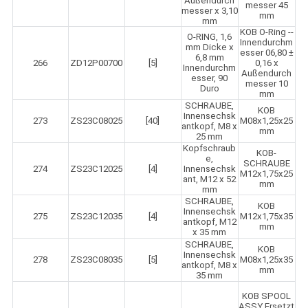
Außendurch
messer 45
messer x 3,10
mm
mm
KOB O-Ring --
O-RING, 1,6
Innendurchm
mm Dicke x
esser 06,80 ±
6,8 mm
266
ZD12P00700
[5]
0,16 x
Innendurchm
Außendurch
esser, 90
messer 10
Duro
mm
SCHRAUBE,
KOB
Innensechsk
273
ZS23C08025
[40]
M08x1,25x25
antkopf, M8 x
mm
25 mm
Kopfschraub
KOB-
e,
SCHRAUBE
274
ZS23C12025
[4]
Innensechsk
M12x1,75x25
ant, M12 x 52
mm
mm
SCHRAUBE,
KOB
Innensechsk
275
ZS23C12035
[4]
M12x1,75x35
antkopf, M12
mm
x 35 mm
SCHRAUBE,
KOB
Innensechsk
278
ZS23C08035
[5]
M08x1,25x35
antkopf, M8 x
mm
35 mm
KOB SPOOL
ASSY Ersetzt