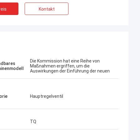
eis
Kontakt
Jose
Ich mag diese Firma. Sie sind professionell
Die Kommission hat eine Reihe von
dbares
Maßnahmen ergriffen, um die
und freundlich. Ausgezeichneter Service
inenmodell
Auswirkungen der Einführung der neuen
und freundliche Beratung, schnelle
Lieferung. Sehr guter Preis. Ich möchte
wieder bestellen, wenn ich es brauche.
orie
Hauptregelventil
TQ