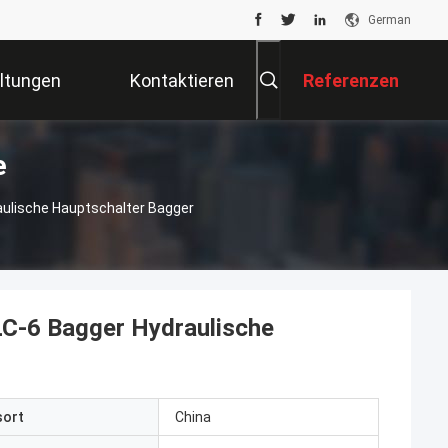
German
ltungen
Kontaktieren
Referenzen
e
Sie Uns
ulische Hauptschalter Bagger
-6 Bagger Hydraulische
sort
China