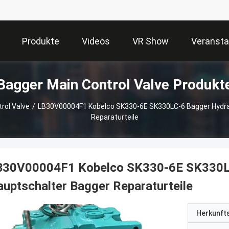
Produkte
Videos
VR Show
Veransta
Bagger Main Control Valve Produkt
rol Valve
/
LB30V00004F1 Kobelco SK330-6E SK330LC-6 Bagger Hydra
Reparaturteile
B30V00004F1 Kobelco SK330-6E SK330LC
uptschalter Bagger Reparaturteile
Herkunft