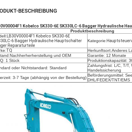
ODUKT-BESCHREIBUNG
0V00004F1 Kobelco SK330-6E SK330LC-6 Bagger Hydraulische Haup
Produktbeschreibung
ell:
LB30V00004F1 Kobelco SK330-6E
30LC-6 Bagger Hydraulische Hauptschalter
Kategorie:
Hauptsteuerv
ger Reparaturteile
ke:
TQ
Herkunftsort:Anderes L
tand:
Nachherherherstellung und OEM
Garantie: 12 Monate
: 1 Stück
Produktionskapazität: 
Zahlungsfrist: L/C, T/T
ndard oder Nichtstandard: Standard
Handelssicherung
Beförderungsmittel: See
ferzeit: 3-7 Tage (abhängig von der Bestellung)
DHL/FEDEX/TNT/EMS