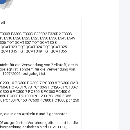
ell
 E330B E330C E330D E330D2 E320D2 E330D
15 E318 E320 E323 E325 E330 E336 E345 E349
T306 TQTQCAT307 TQTQCAT30 8
TQCAT323 TQTQCAT324 TQTQCAT325
TQCAT345 TQTQCAT349 TQTQCAT365
icht für die Verwendung von Zellstoff, der in
tgelegt ist, sondern für die Verwendung von
r. 1907/2006 festgelegt ist.
C200-10 PC300 PC300-7 PC300-8 PC300-8MO
60-8 PC70-8 PC78 PC100-3 PC120-6 PC130-7
C300-6 PC300-7 PC300-8 PC360 PC400-6
C650 PC800 PC1000 PC1200 PC1250 PC55
0 PC400 PC450 PC600 PC800 PC1000 pc1250
 die in den Artikeln 6 und 7 genannten
06 aufgeführten Verfahren gelten nicht für die
ffverpackung enthalten sind.EG210B LC,