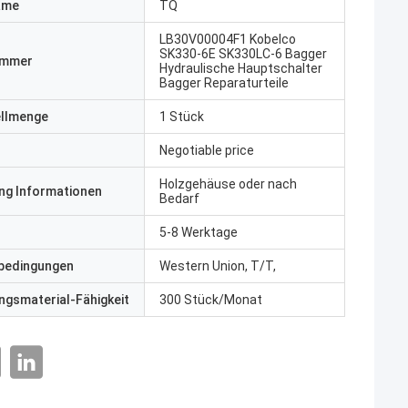
ame
TQ
LB30V00004F1 Kobelco
SK330-6E SK330LC-6 Bagger
ummer
Hydraulische Hauptschalter
Bagger Reparaturteile
ellmenge
1 Stück
Negotiable price
Holzgehäuse oder nach
ng Informationen
Bedarf
5-8 Werktage
bedingungen
Western Union, T/T,
gsmaterial-Fähigkeit
300 Stück/Monat