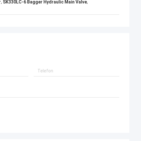
r
,
SK330LC-6 Bagger Hydraulic Main Valve
,