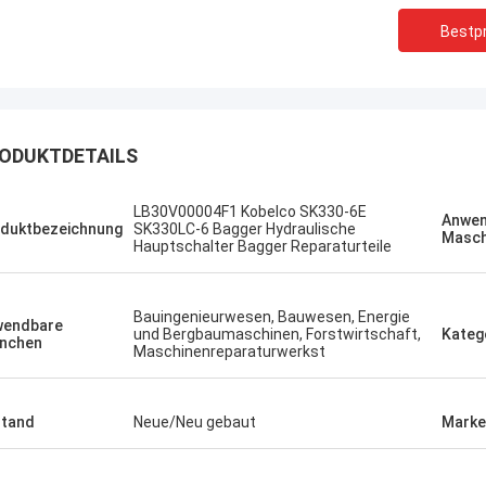
Bestpr
ODUKTDETAILS
LB30V00004F1 Kobelco SK330-6E
жегородский
Erdenetumur Kampana
Anwen
duktbezeichnung
SK330LC-6 Bagger Hydraulische
Masch
Hauptschalter Bagger Reparaturteile
 schnell und schnell.
ein angenehmes Einkaufen
Bauingenieurwesen, Bauwesen, Energie
wendbare
und Bergbaumaschinen, Forstwirtschaft,
Kateg
nchen
Maschinenreparaturwerkst
tand
Neue/Neu gebaut
Marke