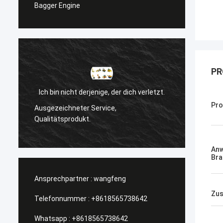
Bagger Engine
PR
ch bin nicht derjenige, der dich verletzt.
Sanёк Ни
Pro
sgezeichneter Service,
Management-Service,
alitätsprodukt.
An
Bra
Ansprechpartner :
wangfeng
Zus
Telefonnummer :
+8618565738642
Whatsapp :
+8618565738642