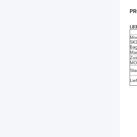
PR
LB3
Mod
SK3
Bag
Mar
Zus
MOQ
Sta
Lie