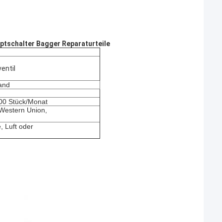
tschalter Bagger Reparaturteile
entil
and
300 Stück/Monat
, Western Union,
, Luft oder