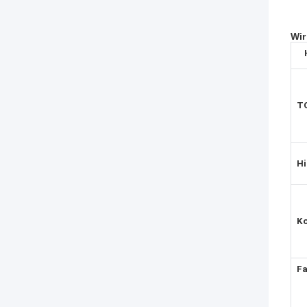
Wir
T
Hi
K
F