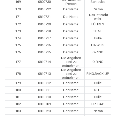
169
0809730
Schraube
Person
170
0810722
Der Name:
Piston
- Das ist nicht
171
0810721
Der Name:
wahr.
172
0810720
Der Name:
FÜHREN
173
0810718
Der Name:
SEAT
174
0810717
Der Name:
Hülle
175
0810716
Der Name:
HINWEIS
176
0810715
Der Name:
O-RING
Die Angaben
177
0810714
sind zu
O-RING
entnehmen.
Die Angaben
178
0810713
sind zu
RING;BACK-UP
entnehmen.
179
0810712
Der Name:
Hülle
180
0810711
Der Name:
NUT
181
0810710
Der Name:
Hülle
182
0810709
Der Name:
Die GAP
183
0810723
Der Name:
Piston