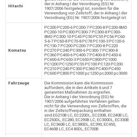
der in Anhang I der Verordnung (EG) Nr.
Hitachi
1907/2006 festgelegt ist, sondern für die
Verwendung von Zellstoff, der in Anhang I der
Verordnung (EG) Nr. 1907/2006 festgelegt ist.
PC200 PC200-6 PC200-7 PC200-8 PC200-8MO
PC200-10 PC300 PC300-7 PC300-8 PC300-
8MO PC300-10 PC45 PC50 PC55 PC56 PC60-
5-6-7 PC60-8 PC70-8 PC78 PC100-3 PC120-6
PC130-7 PC200 PC200-7 PC200-8 PC220
Komatsu
PC270 PC240 PC300-6 PC300-7 PC300-8
PC360 PC400-6 PC400-7 PC400-8 PC450-6
PC600-6 PC650-3 PC650 PC800 PC1000
PC1200 PC1250 PC55 PC100 PC120 PC200
PC210 PC240 PC300 PC360 PC400 PC450
PC600 PC800 PC1000 pc1250 pc2000 pc3000
Fahrzeuge
Die Kommission kann die Kommission
auffordern, die in den Artikeln 6 und 7
genannten Maßnahmen zu ergreifen.
Die in Anhang I der Verordnung (EG) Nr.
1907/2006 aufgeführten Verfahren gelten
nicht für die Verwendung von Zellstoffen, die
in der Zellstoffverpackung enthalten
sind.EG210B LC, EC220DL, EC230B, EC240B LC,
EC250DL, EC280, EC290B LC, EC300DL, EC330B
LC, EC360B LC, EC380DL, EC390, EC450,
EC460B LC, EC4 80DL, EC700B