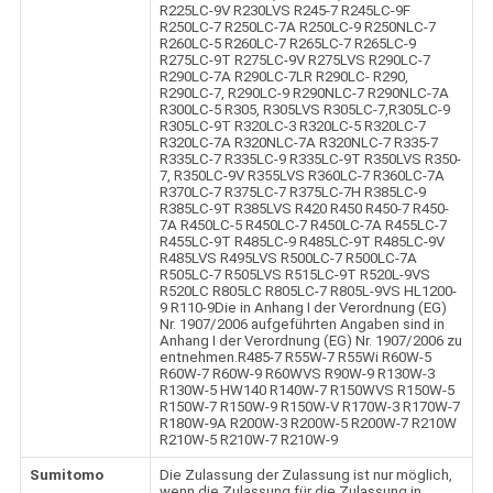
R225LC-9V R230LVS R245-7 R245LC-9F
R250LC-7 R250LC-7A R250LC-9 R250NLC-7
R260LC-5 R260LC-7 R265LC-7 R265LC-9
R275LC-9T R275LC-9V R275LVS R290LC-7
R290LC-7A R290LC-7LR R290LC- R290,
R290LC-7, R290LC-9 R290NLC-7 R290NLC-7A
R300LC-5 R305, R305LVS R305LC-7,R305LC-9
R305LC-9T R320LC-3 R320LC-5 R320LC-7
R320LC-7A R320NLC-7A R320NLC-7 R335-7
R335LC-7 R335LC-9 R335LC-9T R350LVS R350-
7, R350LC-9V R355LVS R360LC-7 R360LC-7A
R370LC-7 R375LC-7 R375LC-7H R385LC-9
R385LC-9T R385LVS R420 R450 R450-7 R450-
7A R450LC-5 R450LC-7 R450LC-7A R455LC-7
R455LC-9T R485LC-9 R485LC-9T R485LC-9V
R485LVS R495LVS R500LC-7 R500LC-7A
R505LC-7 R505LVS R515LC-9T R520L-9VS
R520LC R805LC R805LC-7 R805L-9VS HL1200-
9 R110-9Die in Anhang I der Verordnung (EG)
Nr. 1907/2006 aufgeführten Angaben sind in
Anhang I der Verordnung (EG) Nr. 1907/2006 zu
entnehmen.R485-7 R55W-7 R55Wi R60W-5
R60W-7 R60W-9 R60WVS R90W-9 R130W-3
R130W-5 HW140 R140W-7 R150WVS R150W-5
R150W-7 R150W-9 R150W-V R170W-3 R170W-7
R180W-9A R200W-3 R200W-5 R200W-7 R210W
R210W-5 R210W-7 R210W-9
Sumitomo
Die Zulassung der Zulassung ist nur möglich,
wenn die Zulassung für die Zulassung in