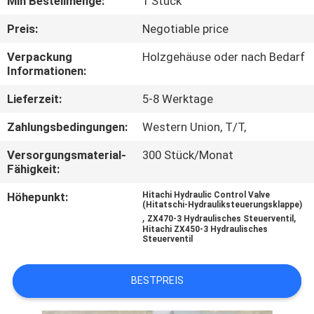
Min Bestellmenge:
1 Stück
FABRIK
Preis:
Negotiable price
TOUR
Verpackung
Holzgehäuse oder nach Bedarf
Informationen:
QUALITÄTSKONTROLLE
Lieferzeit:
5-8 Werktage
Zahlungsbedingungen:
Western Union, T/T,
KONTAKT
Versorgungsmaterial-
300 Stück/Monat
Fähigkeit:
NACHRICHTEN
Höhepunkt:
Hitachi Hydraulic Control Valve
(Hitatschi-Hydrauliksteuerungsklappe)
,
,
ZX470-3 Hydraulisches Steuerventil
ALLE
Hitachi ZX450-3 Hydraulisches
Steuerventil
FÄLLE
BESTPREIS
REFERENZEN