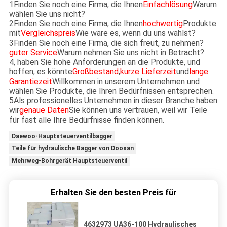
1Finden Sie noch eine Firma, die Ihnen
Einfachlösung
Warum
wählen Sie uns nicht?
2Finden Sie noch eine Firma, die Ihnen
hochwertig
Produkte
mit
Vergleichspreis
Wie wäre es, wenn du uns wählst?
3Finden Sie noch eine Firma, die sich freut, zu nehmen?
guter Service
Warum nehmen Sie uns nicht in Betracht?
4, haben Sie hohe Anforderungen an die Produkte, und
hoffen, es könnte
Großbestand
,
kurze Lieferzeit
und
lange
Garantiezeit
Willkommen in unserem Unternehmen und
wählen Sie Produkte, die Ihren Bedürfnissen entsprechen.
5Als professionelles Unternehmen in dieser Branche haben
wir
genaue Daten
Sie können uns vertrauen, weil wir Teile
für fast alle Ihre Bedürfnisse finden können.
Daewoo-Hauptsteuerventilbagger
Teile für hydraulische Bagger von Doosan
Mehrweg-Bohrgerät Hauptsteuerventil
Erhalten Sie den besten Preis für
4632973 UA36-100 Hydraulisches