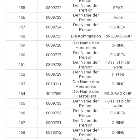
Person
Der Name der
155
0809722
SEAT
Person
Der Name der
156
0809723
Hülle
Person
Der Name der
157
0809724
FÜHREN
Person
158
0809725
Die Kommission
RING;BACK-UP
Der Name des
159
0809726
O-RING
Herstellers
Der Name der
160
0809727
FÜHREN
Person
Der Name der
- Das ist nicht
161
0809728
Person
wahr.
Der Name der
162
0809729
Piston
Person
Der Name des
163
0818011
O-RING
Herstellers
Der Name des
164
4027959
RING;BACK-UP
Herstellers
Der Name der
- Das ist nicht
165
0809733
Person
wahr.
Der Name der
166
0809732
FÜHREN
Person
Der Name der
167
0809731
O-RING
Person
Der Name der
168
0818012
O-RING
Person
Der Name der