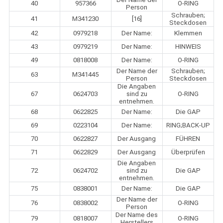
40
957366
O-RING
Person
Schrauben;
41
M341230
[16]
Steckdosen
42
0979218
Der Name:
Klemmen
43
0979219
Der Name:
HINWEIS
49
0818008
Der Name:
O-RING
Der Name der
Schrauben;
63
M341445
Person
Steckdosen
Die Angaben
67
0624703
sind zu
O-RING
entnehmen.
68
0622825
Der Name:
Die GAP
69
0223104
Der Name:
RING;BACK-UP
70
0622827
Der Ausgang
FÜHREN
71
0622829
Der Ausgang
Überprüfen
Die Angaben
72
0624702
sind zu
Die GAP
entnehmen.
75
0838001
Der Name:
Die GAP
Der Name der
76
0838002
O-RING
Person
Der Name des
79
0818007
O-RING
Herstellers