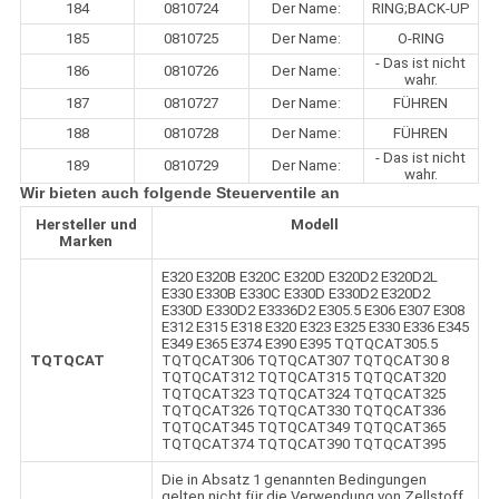
184
0810724
Der Name:
RING;BACK-UP
185
0810725
Der Name:
O-RING
- Das ist nicht
186
0810726
Der Name:
wahr.
187
0810727
Der Name:
FÜHREN
188
0810728
Der Name:
FÜHREN
- Das ist nicht
189
0810729
Der Name:
wahr.
Wir bieten auch folgende Steuerventile an
Hersteller und
Modell
Marken
E320 E320B E320C E320D E320D2 E320D2L
E330 E330B E330C E330D E330D2 E320D2
E330D E330D2 E3336D2 E305.5 E306 E307 E308
E312 E315 E318 E320 E323 E325 E330 E336 E345
E349 E365 E374 E390 E395 TQTQCAT305.5
TQTQCAT
TQTQCAT306 TQTQCAT307 TQTQCAT30 8
TQTQCAT312 TQTQCAT315 TQTQCAT320
TQTQCAT323 TQTQCAT324 TQTQCAT325
TQTQCAT326 TQTQCAT330 TQTQCAT336
TQTQCAT345 TQTQCAT349 TQTQCAT365
TQTQCAT374 TQTQCAT390 TQTQCAT395
Die in Absatz 1 genannten Bedingungen
gelten nicht für die Verwendung von Zellstoff,