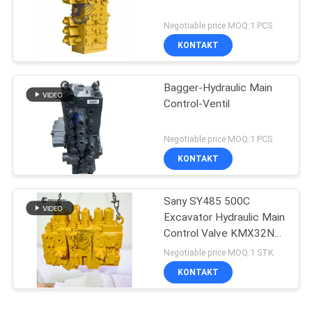
Negotiable price MOQ:1 PCS
KONTAKT
Bagger-Hydraulic Main
Control-Ventil
Negotiable price MOQ:1 PCS
KONTAKT
Sany SY485 500C
Excavator Hydraulic Main
Control Valve KMX32NA
High Quality
Negotiable price MOQ:1 STK
KONTAKT