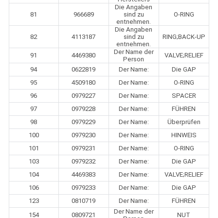
Die Angaben
81
966689
sind zu
O-RING
entnehmen.
Die Angaben
82
4113187
sind zu
RING;BACK-UP
entnehmen.
Der Name der
91
4469380
VALVE;RELIEF
Person
94
0622819
Der Name:
Die GAP
95
4509180
Der Name:
O-RING
96
0979227
Der Name:
SPACER
97
0979228
Der Name:
FÜHREN
98
0979229
Der Name:
Überprüfen
100
0979230
Der Name:
HINWEIS
101
0979231
Der Name:
O-RING
103
0979232
Der Name:
Die GAP
104
4469383
Der Name:
VALVE;RELIEF
106
0979233
Der Name:
Die GAP
123
0810719
Der Name:
FÜHREN
Der Name der
154
0809721
NUT