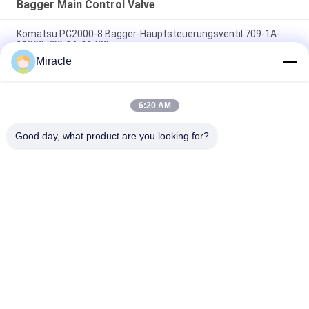
Bagger Main Control Valve
Komatsu PC2000-8 Bagger-Hauptsteuerungsventil 709-1A-
11300 709-1A-11400
Miracle
PC160LC-7 PC160-7 Steuerventil Bagger Komatsu, 723-57-
16100 Bagger Hauptteile
6:20 AM
VOE14541591 Bohrer-Hauptsteuerventil für Volvo EC290B
EC290C FC329C
Good day, what product are you looking for?
Beliebte Kategorien
Alle
Bagger Hydraulic 
Bagger Main 
Pump
Control Valve
Bagger Swing 
Baggerachsantrieb
Gearbox
Hydraulische 
Hydraulikpumpenteile
Lüfterpumpe