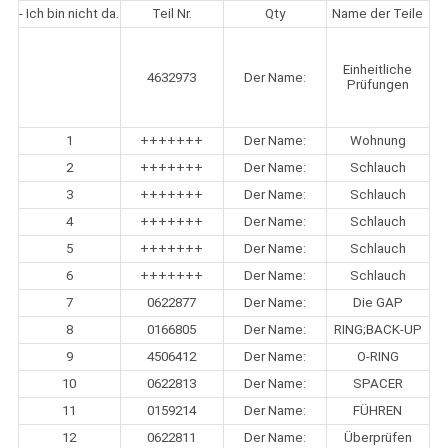
- Ich bin nicht da.
Teil Nr.
Qty
Name der Teile
Einheitliche
4632973
Der Name:
Prüfungen
1
+++++++
Der Name:
Wohnung
2
+++++++
Der Name:
Schlauch
3
+++++++
Der Name:
Schlauch
4
+++++++
Der Name:
Schlauch
5
+++++++
Der Name:
Schlauch
6
+++++++
Der Name:
Schlauch
7
0622877
Der Name:
Die GAP
8
0166805
Der Name:
RING;BACK-UP
9
4506412
Der Name:
O-RING
10
0622813
Der Name:
SPACER
11
0159214
Der Name:
FÜHREN
12
0622811
Der Name:
Überprüfen