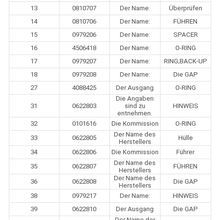
13
0810707
Der Name:
Überprüfen
14
0810706
Der Name:
FÜHREN
15
0979206
Der Name:
SPACER
16
4506418
Der Name:
O-RING
17
0979207
Der Name:
RING;BACK-UP
18
0979208
Der Name:
Die GAP
27
4088425
Der Ausgang
O-RING
Die Angaben
31
0622803
sind zu
HINWEIS
entnehmen.
32
0101616
Die Kommission
O-RING
Der Name des
33
0622805
Hülle
Herstellers
34
0622806
Die Kommission
Führer
Der Name des
35
0622807
FÜHREN
Herstellers
Der Name des
36
0622808
Die GAP
Herstellers
38
0979217
Der Name:
HINWEIS
39
0622810
Der Ausgang
Die GAP
Der Name der