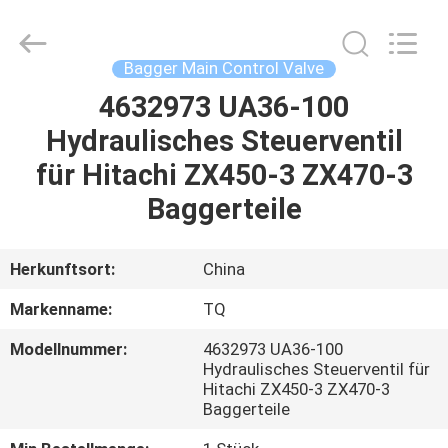
Tieqi
Construction
Machinery
Co.,
Ltd..
Bagger Main Control Valve
All
Rights
4632973 UA36-100
STARTSEITE
Reserved.
Hydraulisches Steuerventil
PRODUKTE
für Hitachi ZX450-3 ZX470-3
Baggerteile
VIDEOS
Herkunftsort:
China
VR
Markenname:
TQ
SHOW
Modellnummer:
4632973 UA36-100
Hydraulisches Steuerventil für
ÜBER
Hitachi ZX450-3 ZX470-3
Baggerteile
UNS