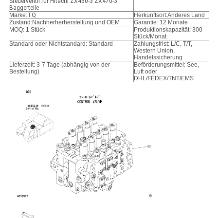
Steuerventil für Hitachi ZX450-3 ZX470-3
Baggerteile
Marke:
TQ
Herkunftsort:Anderes Land
Zustand:
Nachherherherstellung und OEM
Garantie: 12 Monate
MOQ: 1 Stück
Produktionskapazität: 300
Stück/Monat
Standard oder Nichtstandard: Standard
Zahlungsfrist: L/C, T/T,
Western Union,
Handelssicherung
Lieferzeit: 3-7 Tage (abhängig von der
Beförderungsmittel: See,
Bestellung)
Luft oder
DHL/FEDEX/TNT/EMS