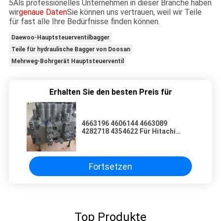
5Als professionelles Unternehmen in dieser Branche haben
wir
genaue Daten
Sie können uns vertrauen, weil wir Teile
für fast alle Ihre Bedürfnisse finden können.
Daewoo-Hauptsteuerventilbagger
Teile für hydraulische Bagger von Doosan
Mehrweg-Bohrgerät Hauptsteuerventil
Erhalten Sie den besten Preis für
4663196 4606144 4663089
4282718 4354622 Für Hitachi
ZX200-3 John Deere 2154D
200DLC Steuerventil
Fortsetzen
Top Produkte