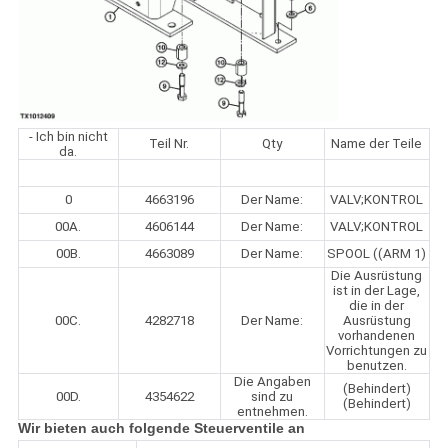
- Ich bin nicht
Teil Nr.
Qty
Name der Teile
da.
0
4663196
Der Name:
VALV;KONTROL
00A.
4606144
Der Name:
VALV;KONTROL
00B.
4663089
Der Name:
SPOOL ((ARM 1)
Die Ausrüstung
ist in der Lage,
die in der
00C.
4282718
Der Name:
Ausrüstung
vorhandenen
Vorrichtungen zu
benutzen.
Die Angaben
(Behindert)
00D.
4354622
sind zu
(Behindert)
entnehmen.
Wir bieten auch folgende Steuerventile an