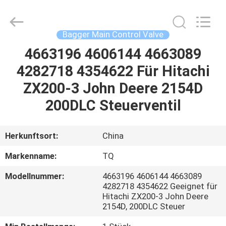
Tieqi
Construction
Machinery
Co.,
Ltd..
Bagger Main Control Valve
All
Rights
4663196 4606144 4663089
STARTSEITE
Reserved.
4282718 4354622 Für Hitachi
PRODUKTE
ZX200-3 John Deere 2154D
200DLC Steuerventil
VIDEOS
Herkunftsort:
China
VR
Markenname:
TQ
SHOW
Modellnummer:
4663196 4606144 4663089
4282718 4354622 Geeignet für
ÜBER
Hitachi ZX200-3 John Deere
2154D, 200DLC Steuer
UNS