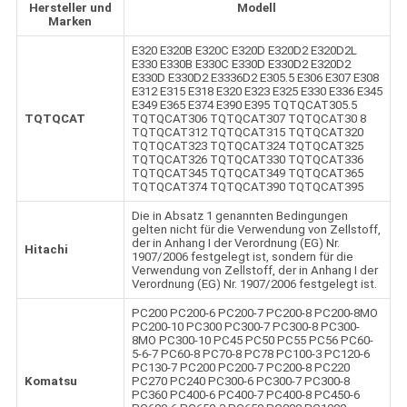
Hersteller und
Modell
Marken
E320 E320B E320C E320D E320D2 E320D2L
E330 E330B E330C E330D E330D2 E320D2
E330D E330D2 E3336D2 E305.5 E306 E307 E308
E312 E315 E318 E320 E323 E325 E330 E336 E345
E349 E365 E374 E390 E395 TQTQCAT305.5
TQTQCAT
TQTQCAT306 TQTQCAT307 TQTQCAT30 8
TQTQCAT312 TQTQCAT315 TQTQCAT320
TQTQCAT323 TQTQCAT324 TQTQCAT325
TQTQCAT326 TQTQCAT330 TQTQCAT336
TQTQCAT345 TQTQCAT349 TQTQCAT365
TQTQCAT374 TQTQCAT390 TQTQCAT395
Die in Absatz 1 genannten Bedingungen
gelten nicht für die Verwendung von Zellstoff,
der in Anhang I der Verordnung (EG) Nr.
Hitachi
1907/2006 festgelegt ist, sondern für die
Verwendung von Zellstoff, der in Anhang I der
Verordnung (EG) Nr. 1907/2006 festgelegt ist.
PC200 PC200-6 PC200-7 PC200-8 PC200-8MO
PC200-10 PC300 PC300-7 PC300-8 PC300-
8MO PC300-10 PC45 PC50 PC55 PC56 PC60-
5-6-7 PC60-8 PC70-8 PC78 PC100-3 PC120-6
PC130-7 PC200 PC200-7 PC200-8 PC220
Komatsu
PC270 PC240 PC300-6 PC300-7 PC300-8
PC360 PC400-6 PC400-7 PC400-8 PC450-6