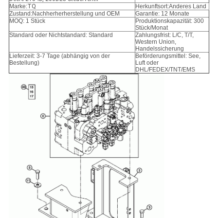
Marke:
TQ
Herkunftsort:Anderes Land
Zustand:
Nachherherherstellung und OEM
Garantie: 12 Monate
MOQ: 1 Stück
Produktionskapazität: 300
Stück/Monat
Standard oder Nichtstandard: Standard
Zahlungsfrist: L/C, T/T,
Western Union,
Handelssicherung
Lieferzeit: 3-7 Tage (abhängig von der
Beförderungsmittel: See,
Bestellung)
Luft oder
DHL/FEDEX/TNT/EMS