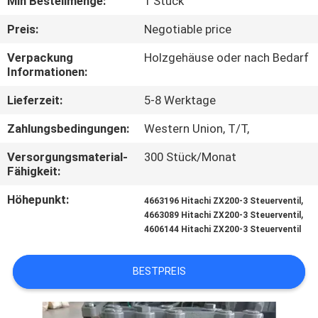
Min Bestellmenge:
1 Stück
FABRIK
Preis:
Negotiable price
TOUR
Verpackung
Holzgehäuse oder nach Bedarf
Informationen:
QUALITÄTSKONTROLLE
Lieferzeit:
5-8 Werktage
Zahlungsbedingungen:
Western Union, T/T,
KONTAKT
Versorgungsmaterial-
300 Stück/Monat
Fähigkeit:
NACHRICHTEN
Höhepunkt:
,
4663196 Hitachi ZX200-3 Steuerventil
,
4663089 Hitachi ZX200-3 Steuerventil
4606144 Hitachi ZX200-3 Steuerventil
ALLE
FÄLLE
BESTPREIS
REFERENZEN