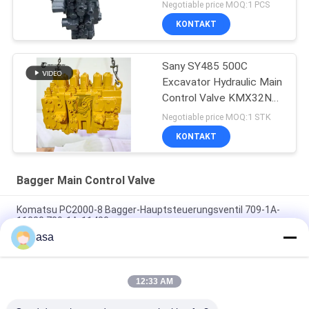
Negotiable price MOQ:1 PCS
KONTAKT
Sany SY485 500C
Excavator Hydraulic Main
Control Valve KMX32NA
High Quality
Negotiable price MOQ:1 STK
KONTAKT
Bagger Main Control Valve
Komatsu PC2000-8 Bagger-Hauptsteuerungsventil 709-1A-
11300 709-1A-11400
asa
PC160LC-7 PC160-7 Steuerventil Bagger Komatsu, 723-57-
16100 Bagger Hauptteile
12:33 AM
VOE14541591 Bohrer-Hauptsteuerventil für Volvo EC290B
EC290C FC329C