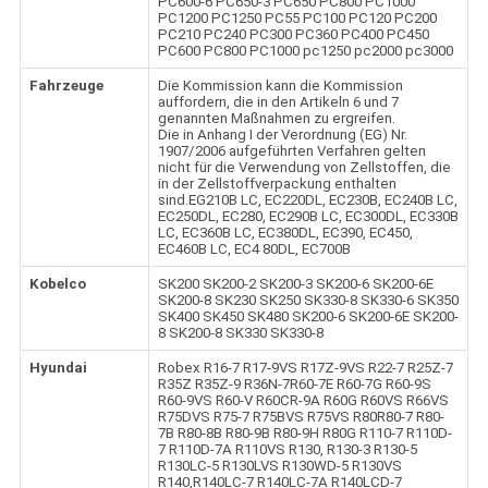
PC600-6 PC650-3 PC650 PC800 PC1000
PC1200 PC1250 PC55 PC100 PC120 PC200
PC210 PC240 PC300 PC360 PC400 PC450
PC600 PC800 PC1000 pc1250 pc2000 pc3000
Fahrzeuge
Die Kommission kann die Kommission
auffordern, die in den Artikeln 6 und 7
genannten Maßnahmen zu ergreifen.
Die in Anhang I der Verordnung (EG) Nr.
1907/2006 aufgeführten Verfahren gelten
nicht für die Verwendung von Zellstoffen, die
in der Zellstoffverpackung enthalten
sind.EG210B LC, EC220DL, EC230B, EC240B LC,
EC250DL, EC280, EC290B LC, EC300DL, EC330B
LC, EC360B LC, EC380DL, EC390, EC450,
EC460B LC, EC4 80DL, EC700B
Kobelco
SK200 SK200-2 SK200-3 SK200-6 SK200-6E
SK200-8 SK230 SK250 SK330-8 SK330-6 SK350
SK400 SK450 SK480 SK200-6 SK200-6E SK200-
8 SK200-8 SK330 SK330-8
Hyundai
Robex R16-7 R17-9VS R17Z-9VS R22-7 R25Z-7
R35Z R35Z-9 R36N-7R60-7E R60-7G R60-9S
R60-9VS R60-V R60CR-9A R60G R60VS R66VS
R75DVS R75-7 R75BVS R75VS R80R80-7 R80-
7B R80-8B R80-9B R80-9H R80G R110-7 R110D-
7 R110D-7A R110VS R130, R130-3 R130-5
R130LC-5 R130LVS R130WD-5 R130VS
R140,R140LC-7 R140LC-7A R140LCD-7