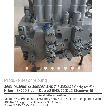
SITEMAP
DATENSCHUTZ-
BESTIMMUNGEN
Produkt-Beschreibung
4663196 4606144 4663089 4282718 4354622 Geeignet für
Hitachi ZX200-3 John Deere 2154D, 200DLC Steuerventil
Produktbeschreibung
Modell:
4663196 4606144 4663089 4282718
Kategorie:
Hauptsteuerventil
4354622 Geeignet für Hitachi ZX200-3 John
Deere 2154D, 200DLC Steuerventil