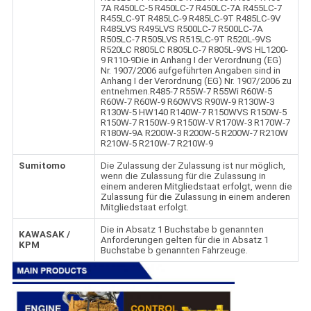
7A R450LC-5 R450LC-7 R450LC-7A R455LC-7
R455LC-9T R485LC-9 R485LC-9T R485LC-9V
R485LVS R495LVS R500LC-7 R500LC-7A
R505LC-7 R505LVS R515LC-9T R520L-9VS
R520LC R805LC R805LC-7 R805L-9VS HL1200-
9 R110-9Die in Anhang I der Verordnung (EG)
Nr. 1907/2006 aufgeführten Angaben sind in
Anhang I der Verordnung (EG) Nr. 1907/2006 zu
entnehmen.R485-7 R55W-7 R55Wi R60W-5
R60W-7 R60W-9 R60WVS R90W-9 R130W-3
R130W-5 HW140 R140W-7 R150WVS R150W-5
R150W-7 R150W-9 R150W-V R170W-3 R170W-7
R180W-9A R200W-3 R200W-5 R200W-7 R210W
R210W-5 R210W-7 R210W-9
Sumitomo
Die Zulassung der Zulassung ist nur möglich,
wenn die Zulassung für die Zulassung in
einem anderen Mitgliedstaat erfolgt, wenn die
Zulassung für die Zulassung in einem anderen
Mitgliedstaat erfolgt.
Die in Absatz 1 Buchstabe b genannten
KAWASAK /
Anforderungen gelten für die in Absatz 1
KPM
Buchstabe b genannten Fahrzeuge.