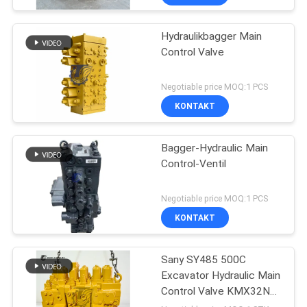
Hydraulikbagger Main
Control Valve
Negotiable price MOQ:1 PCS
KONTAKT
Bagger-Hydraulic Main
Control-Ventil
Negotiable price MOQ:1 PCS
KONTAKT
Sany SY485 500C
Excavator Hydraulic Main
Control Valve KMX32NA
High Quality