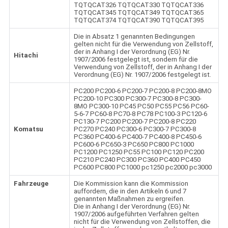
TQTQCAT326 TQTQCAT330 TQTQCAT336
TQTQCAT345 TQTQCAT349 TQTQCAT365
TQTQCAT374 TQTQCAT390 TQTQCAT395
Die in Absatz 1 genannten Bedingungen
gelten nicht für die Verwendung von Zellstoff,
der in Anhang I der Verordnung (EG) Nr.
Hitachi
1907/2006 festgelegt ist, sondern für die
Verwendung von Zellstoff, der in Anhang I der
Verordnung (EG) Nr. 1907/2006 festgelegt ist.
PC200 PC200-6 PC200-7 PC200-8 PC200-8MO
PC200-10 PC300 PC300-7 PC300-8 PC300-
8MO PC300-10 PC45 PC50 PC55 PC56 PC60-
5-6-7 PC60-8 PC70-8 PC78 PC100-3 PC120-6
PC130-7 PC200 PC200-7 PC200-8 PC220
Komatsu
PC270 PC240 PC300-6 PC300-7 PC300-8
PC360 PC400-6 PC400-7 PC400-8 PC450-6
PC600-6 PC650-3 PC650 PC800 PC1000
PC1200 PC1250 PC55 PC100 PC120 PC200
PC210 PC240 PC300 PC360 PC400 PC450
PC600 PC800 PC1000 pc1250 pc2000 pc3000
Fahrzeuge
Die Kommission kann die Kommission
auffordern, die in den Artikeln 6 und 7
genannten Maßnahmen zu ergreifen.
Die in Anhang I der Verordnung (EG) Nr.
1907/2006 aufgeführten Verfahren gelten
nicht für die Verwendung von Zellstoffen, die