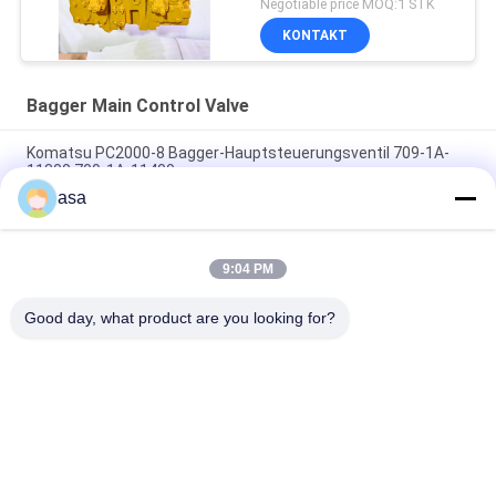
Negotiable price MOQ:1 STK
KONTAKT
Bagger Main Control Valve
Komatsu PC2000-8 Bagger-Hauptsteuerungsventil 709-1A-
11300 709-1A-11400
asa
PC160LC-7 PC160-7 Steuerventil Bagger Komatsu, 723-57-
16100 Bagger Hauptteile
9:04 PM
VOE14541591 Bohrer-Hauptsteuerventil für Volvo EC290B
EC290C FC329C
Good day, what product are you looking for?
Beliebte Kategorien
Alle
Bagger Hydraulic 
Bagger Main 
Pump
Control Valve
Bagger Swing 