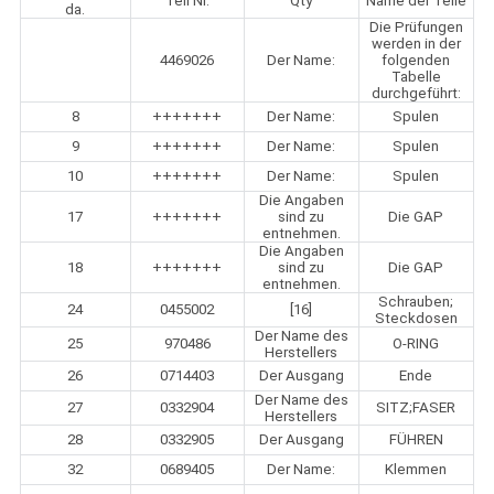
Teil Nr.
Qty
Name der Teile
da.
Die Prüfungen
werden in der
4469026
Der Name:
folgenden
Tabelle
durchgeführt:
8
+++++++
Der Name:
Spulen
9
+++++++
Der Name:
Spulen
10
+++++++
Der Name:
Spulen
Die Angaben
17
+++++++
sind zu
Die GAP
entnehmen.
Die Angaben
18
+++++++
sind zu
Die GAP
entnehmen.
Schrauben;
24
0455002
[16]
Steckdosen
Der Name des
25
970486
O-RING
Herstellers
26
0714403
Der Ausgang
Ende
Der Name des
27
0332904
SITZ;FASER
Herstellers
28
0332905
Der Ausgang
FÜHREN
32
0689405
Der Name:
Klemmen