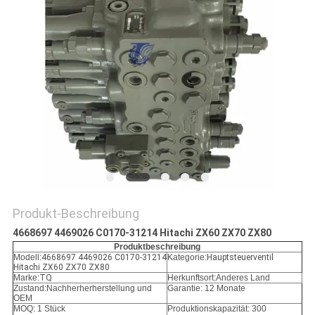
SITEMAP
DATENSCHUTZ-
BESTIMMUNGEN
Produkt-Beschreibung
4668697 4469026 C0170-31214 Hitachi ZX60 ZX70 ZX80
Produktbeschreibung
Modell:
4668697 4469026 C0170-31214
Kategorie:
Hauptsteuerventil
Hitachi ZX60 ZX70 ZX80
Marke:
TQ
Herkunftsort:Anderes Land
Zustand:
Nachherherherstellung und
Garantie: 12 Monate
OEM
MOQ: 1 Stück
Produktionskapazität: 300