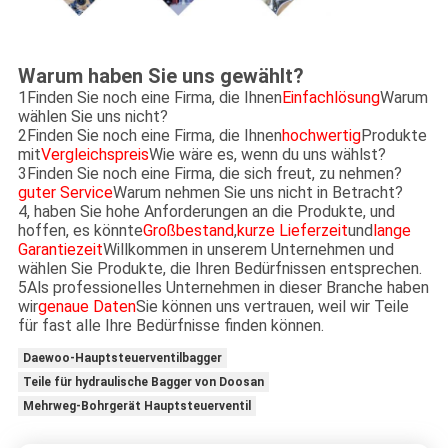
Warum haben Sie uns gewählt?
1Finden Sie noch eine Firma, die Ihnen
Einfachlösung
Warum
wählen Sie uns nicht?
2Finden Sie noch eine Firma, die Ihnen
hochwertig
Produkte
mit
Vergleichspreis
Wie wäre es, wenn du uns wählst?
3Finden Sie noch eine Firma, die sich freut, zu nehmen?
guter Service
Warum nehmen Sie uns nicht in Betracht?
4, haben Sie hohe Anforderungen an die Produkte, und
hoffen, es könnte
Großbestand
,
kurze Lieferzeit
und
lange
Garantiezeit
Willkommen in unserem Unternehmen und
wählen Sie Produkte, die Ihren Bedürfnissen entsprechen.
5Als professionelles Unternehmen in dieser Branche haben
wir
genaue Daten
Sie können uns vertrauen, weil wir Teile
für fast alle Ihre Bedürfnisse finden können.
Daewoo-Hauptsteuerventilbagger
Teile für hydraulische Bagger von Doosan
Mehrweg-Bohrgerät Hauptsteuerventil