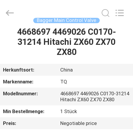
Tieqi
Construction
Machinery
Co.,
Ltd..
Bagger Main Control Valve
All
Rights
4668697 4469026 C0170-
STARTSEITE
Reserved.
31214 Hitachi ZX60 ZX70
PRODUKTE
ZX80
VIDEOS
Herkunftsort:
China
Markenname:
TQ
VR
Modellnummer:
4668697 4469026 C0170-31214
SHOW
Hitachi ZX60 ZX70 ZX80
Min Bestellmenge:
1 Stück
ÜBER
Preis:
Negotiable price
UNS