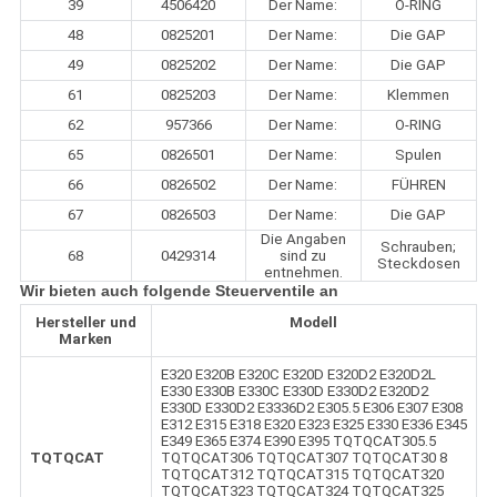
39
4506420
Der Name:
O-RING
48
0825201
Der Name:
Die GAP
49
0825202
Der Name:
Die GAP
61
0825203
Der Name:
Klemmen
62
957366
Der Name:
O-RING
65
0826501
Der Name:
Spulen
66
0826502
Der Name:
FÜHREN
67
0826503
Der Name:
Die GAP
Die Angaben
Schrauben;
68
0429314
sind zu
Steckdosen
entnehmen.
Wir bieten auch folgende Steuerventile an
Hersteller und
Modell
Marken
E320 E320B E320C E320D E320D2 E320D2L
E330 E330B E330C E330D E330D2 E320D2
E330D E330D2 E3336D2 E305.5 E306 E307 E308
E312 E315 E318 E320 E323 E325 E330 E336 E345
E349 E365 E374 E390 E395 TQTQCAT305.5
TQTQCAT
TQTQCAT306 TQTQCAT307 TQTQCAT30 8
TQTQCAT312 TQTQCAT315 TQTQCAT320
TQTQCAT323 TQTQCAT324 TQTQCAT325