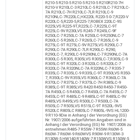
R210-5 R210-5 R210-5 R210-5 R210R210-7H
R210-V R210LC-3 R210LC-5 R210LC-7 R210LC-
7A R210LC-7H R210LC-7LR R210LC-9
R210NLC-7R220LC,HX220L R220-5 0-7,R220-V
R220LC-5,R220-5,R225-7,ROBEX 220LC-9S
R225LVS R225-9T,R225LC-7,R225LC-9T
R225LC-9V R230LVS R245-7 R245LC-9F
R250LC-7 R250LC-7A R250LC-9 R250NLC-7
R260LC-5 R260LC-7 R265LC-7 R265LC-9
R275LC-9T R275LC-9V R275LVS R290LC-7
R290LC-7A R290LC-7LR R290LC- R290,
R290LC-7, R290LC-9 R290NLC-7 R290NLC-7A
R300LC-5 R305, R305LVS R305LC-7,R305LC-9
R305LC-9T R320LC-3 R320LC-5 R320LC-7
R320LC-7A R320NLC-7A R320NLC-7 R335-7
R335LC-7 R335LC-9 R335LC-9T R350LVS R350-
7, R350LC-9V R355LVS R360LC-7 R360LC-7A
R370LC-7 R375LC-7 R375LC-7H R385LC-9
R385LC-9T R385LVS R420 R450 R450-7 R450-
7A R450LC-5 R450LC-7 R450LC-7A R455LC-7
R455LC-9T R485LC-9 R485LC-9T R485LC-9V
R485LVS R495LVS R500LC-7 R500LC-7A
R505LC-7 R505LVS R515LC-9T R520L-9VS
R520LC R805LC R805LC-7 R805L-9VS HL1200-
9 R110-9Die in Anhang I der Verordnung (EG)
Nr. 1907/2006 aufgeführten Angaben sind in
Anhang I der Verordnung (EG) Nr. 1907/2006 zu
entnehmen.R485-7 R55W-7 R55Wi R60W-5
R60W-7 R60W-9 R60WVS R90W-9 R130W-3
R130W-5 HW140 R140W-7 R150WVS R150W-5