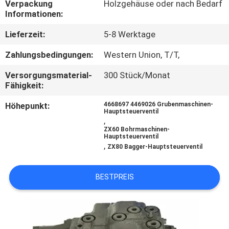
Verpackung
Holzgehäuse oder nach Bedarf
Informationen:
FABRIK
Lieferzeit:
5-8 Werktage
TOUR
Zahlungsbedingungen:
Western Union, T/T,
QUALITÄTSKONTROLLE
Versorgungsmaterial-
300 Stück/Monat
Fähigkeit:
KONTAKT
Höhepunkt:
4668697 4469026 Grubenmaschinen-
Hauptsteuerventil
,
ZX60 Bohrmaschinen-
NACHRICHTEN
Hauptsteuerventil
,
ZX80 Bagger-Hauptsteuerventil
ALLE
BESTPREIS
FÄLLE
REFERENZEN