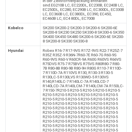
in der Zellstoffverpackung enthalten
sind.EG210B LC, EC220DL, EC230B, EC240B LC,
EC250DL, EC280, EC290B LC, EC300DL, EC330B
LC, EC360B LC, EC380DL, EC390, EC450,
EC460B LC, EC4 80DL, EC700B
Kobelco
SK200 SK200-2 SK200-3 SK200-6 SK200-6E
SK200-8 SK230 SK250 SK330-8 SK330-6 SK350
SK400 SK450 SK480 SK200-6 SK200-6E SK200-
8 SK200-8 SK330 SK330-8
Hyundai
Robex R16-7 R17-9VS R17Z-9VS R22-7 R25Z-7
R35Z R35Z-9 R36N-7R60-7E R60-7G R60-9S
R60-9VS R60-V R60CR-9A R60G R60VS R66VS
R75DVS R75-7 R75BVS R75VS R80R80-7 R80-
7B R80-8B R80-9B R80-9H R80G R110-7 R110D-
7 R110D-7A R110VS R130, R130-3 R130-5
R130LC-5 R130LVS R130WD-5 R130VS
R140,R140LC-7 R140LC-7A R140LCD-7
R140LCD-7A R140LCM-7 R140LCM-7A R150LC-
7 R150-7R210-5 R210-5 R210-5 R210-5 R210-5
R210-5 R210-5 R210-5 R210-5 R210-5 R210-5
R210-5 R210-5 R210-5 R210-5 R210-5 R210-5
R210-5 R210-5 R210-5 R210-5 R210-5 R210-5
R210-5 R210-5 R210-5 R210-5 R210-5 R210-5
R210-5 R210-5 R210-5 R210-5 R210-5 R210-5
R210-5 R210-5 R210-5 R210-5 R210-5 R210-5
R210-5 R210-5 R210-5 R210-5 R210-5 R210-5
R210-5 R210-5 R210-5 R210-5 R210-5 R210-5
R210-5 R210-5 R210-5 R210-5 R210-5 R210-5