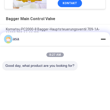
KONTAKT
Bagger Main Control Valve
Komatsu PC2000-8 Bagger-Hauptsteuerungsventil 709-1A-
11300 709-1A-11400
asa
PC160LC-7 PC160-7 Steuerventil Bagger Komatsu, 723-57-
16100 Bagger Hauptteile
8:27 AM
VOE14541591 Bohrer-Hauptsteuerventil für Volvo EC290B
EC290C FC329C
Good day, what product are you looking for?
Beliebte Kategorien
Alle
Bagger Hydraulic 
Bagger Main 
Pump
Control Valve
Bagger Swing 
Baggerachsantrieb
Gearbox