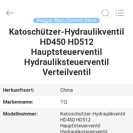
Tieqi
Construction
Machinery
Co.,
Ltd..
Bagger Main Control Valve
All
Rights
Katoschützer-Hydraulikventil
STARTSEITE
Reserved.
HD450 HD512
PRODUKTE
Hauptsteuerventil
Hydrauliksteuerventil
VIDEOS
Verteilventil
VR
Herkunftsort:
China
SHOW
Markenname:
TQ
Modellnummer:
Katoschützer-Hydraulikventil
ÜBER
HD450 HD512
UNS
Hauptsteuerventil
Hydrauliksteuerventil