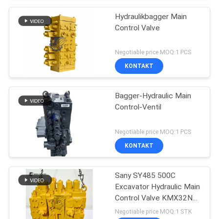
Hydraulikbagger Main
Control Valve
Negotiable price MOQ:1 PCS
KONTAKT
Bagger-Hydraulic Main
Control-Ventil
Negotiable price MOQ:1 PCS
KONTAKT
Sany SY485 500C
Excavator Hydraulic Main
Control Valve KMX32NA
High Quality
Negotiable price MOQ:1 STK