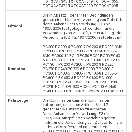
TQTQCAT345 TQTQCAT349 TQTQCAT365
TQTQCAT374 TQTQCAT390 TQTQCAT395
Die in Absatz 1 genannten Bedingungen
gelten nicht für die Verwendung von Zellstoff,
der in Anhang I der Verordnung (EG) Nr.
Hitachi
1907/2006 festgelegt ist, sondern für die
Verwendung von Zellstoff, der in Anhang I der
Verordnung (EG) Nr. 1907/2006 festgelegt ist.
PC200 PC200-6 PC200-7 PC200-8 PC200-8MO
PC200-10 PC300 PC300-7 PC300-8 PC300-
8MO PC300-10 PC45 PC50 PC55 PC56 PC60-
5-6-7 PC60-8 PC70-8 PC78 PC100-3 PC120-6
PC130-7 PC200 PC200-7 PC200-8 PC220
Komatsu
PC270 PC240 PC300-6 PC300-7 PC300-8
PC360 PC400-6 PC400-7 PC400-8 PC450-6
PC600-6 PC650-3 PC650 PC800 PC1000
PC1200 PC1250 PC55 PC100 PC120 PC200
PC210 PC240 PC300 PC360 PC400 PC450
PC600 PC800 PC1000 pc1250 pc2000 pc3000
Fahrzeuge
Die Kommission kann die Kommission
auffordern, die in den Artikeln 6 und 7
genannten Maßnahmen zu ergreifen.
Die in Anhang I der Verordnung (EG) Nr.
1907/2006 aufgeführten Verfahren gelten
nicht für die Verwendung von Zellstoffen, die
in der Zellstoffverpackung enthalten
sind.EG210B LC, EC220DL, EC230B, EC240B LC,