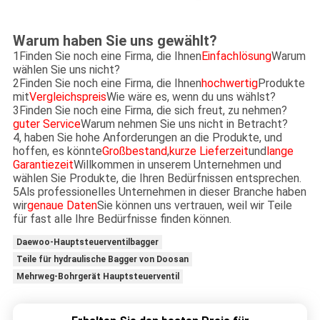
Warum haben Sie uns gewählt?
1Finden Sie noch eine Firma, die Ihnen
Einfachlösung
Warum
wählen Sie uns nicht?
2Finden Sie noch eine Firma, die Ihnen
hochwertig
Produkte
mit
Vergleichspreis
Wie wäre es, wenn du uns wählst?
3Finden Sie noch eine Firma, die sich freut, zu nehmen?
guter Service
Warum nehmen Sie uns nicht in Betracht?
4, haben Sie hohe Anforderungen an die Produkte, und
hoffen, es könnte
Großbestand
,
kurze Lieferzeit
und
lange
Garantiezeit
Willkommen in unserem Unternehmen und
wählen Sie Produkte, die Ihren Bedürfnissen entsprechen.
5Als professionelles Unternehmen in dieser Branche haben
wir
genaue Daten
Sie können uns vertrauen, weil wir Teile
für fast alle Ihre Bedürfnisse finden können.
Daewoo-Hauptsteuerventilbagger
Teile für hydraulische Bagger von Doosan
Mehrweg-Bohrgerät Hauptsteuerventil