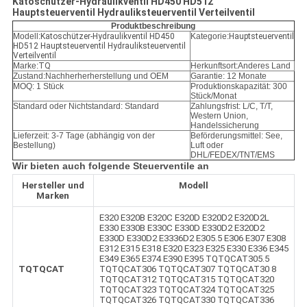
Katoschützer-Hydraulikventil HD450 HD512
Hauptsteuerventil Hydrauliksteuerventil Verteilventil
Produktbeschreibung
Modell:
Katoschützer-Hydraulikventil HD450
Kategorie:
Hauptsteuerventil
HD512 Hauptsteuerventil Hydrauliksteuerventil
Verteilventil
Marke:
TQ
Herkunftsort:Anderes Land
Zustand:
Nachherherherstellung und OEM
Garantie: 12 Monate
MOQ: 1 Stück
Produktionskapazität: 300
Stück/Monat
Standard oder Nichtstandard: Standard
Zahlungsfrist: L/C, T/T,
Western Union,
Handelssicherung
Lieferzeit: 3-7 Tage (abhängig von der
Beförderungsmittel: See,
Bestellung)
Luft oder
DHL/FEDEX/TNT/EMS
Wir bieten auch folgende Steuerventile an
Hersteller und
Modell
Marken
E320 E320B E320C E320D E320D2 E320D2L
E330 E330B E330C E330D E330D2 E320D2
E330D E330D2 E3336D2 E305.5 E306 E307 E308
E312 E315 E318 E320 E323 E325 E330 E336 E345
E349 E365 E374 E390 E395 TQTQCAT305.5
TQTQCAT
TQTQCAT306 TQTQCAT307 TQTQCAT30 8
TQTQCAT312 TQTQCAT315 TQTQCAT320
TQTQCAT323 TQTQCAT324 TQTQCAT325
TQTQCAT326 TQTQCAT330 TQTQCAT336