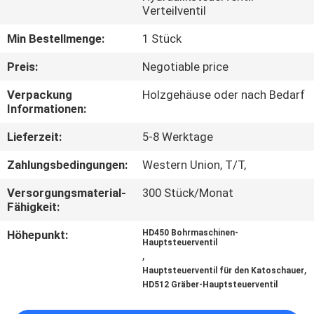
Verteilventil
FABRIK
Min Bestellmenge:
1 Stück
TOUR
Preis:
Negotiable price
Verpackung
Holzgehäuse oder nach Bedarf
QUALITÄTSKONTROLLE
Informationen:
Lieferzeit:
5-8 Werktage
KONTAKT
Zahlungsbedingungen:
Western Union, T/T,
NACHRICHTEN
Versorgungsmaterial-
300 Stück/Monat
Fähigkeit:
ALLE
Höhepunkt:
HD450 Bohrmaschinen-
Hauptsteuerventil
FÄLLE
,
,
Hauptsteuerventil für den Katoschauer
HD512 Gräber-Hauptsteuerventil
REFERENZEN