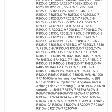
R220LC-5,R220-5,R225-7,ROBEX 220LC-9S
R225LVS R225-9T,R225LC-7,R225LC-9T
R225LC-9V R230LVS R245-7 R245LC-9F
R250LC-7 R250LC-7A R250LC-9 R250NLC-7
R260LC-5 R260LC-7 R265LC-7 R265LC-9
R275LC-9T R275LC-9V R275LVS R290LC-7
R290LC-7A R290LC-7LR R290LC- R290,
R290LC-7, R290LC-9 R290NLC-7 R290NLC-7A
R300LC-5 R305, R305LVS R305LC-7,R305LC-9
R305LC-9T R320LC-3 R320LC-5 R320LC-7
R320LC-7A R320NLC-7A R320NLC-7 R335-7
R335LC-7 R335LC-9 R335LC-9T R350LVS R350-
7, R350LC-9V R355LVS R360LC-7 R360LC-7A
R370LC-7 R375LC-7 R375LC-7H R385LC-9
R385LC-9T R385LVS R420 R450 R450-7 R450-
7A R450LC-5 R450LC-7 R450LC-7A R455LC-7
R455LC-9T R485LC-9 R485LC-9T R485LC-9V
R485LVS R495LVS R500LC-7 R500LC-7A
R505LC-7 R505LVS R515LC-9T R520L-9VS
R520LC R805LC R805LC-7 R805L-9VS HL1200-
9 R110-9Die in Anhang I der Verordnung (EG)
Nr. 1907/2006 aufgeführten Angaben sind in
Anhang I der Verordnung (EG) Nr. 1907/2006 zu
entnehmen.R485-7 R55W-7 R55Wi R60W-5
R60W-7 R60W-9 R60WVS R90W-9 R130W-3
R130W-5 HW140 R140W-7 R150WVS R150W-5
R150W-7 R150W-9 R150W-V R170W-3 R170W-7
R180W-9A R200W-3 R200W-5 R200W-7 R210W
R210W-5 R210W-7 R210W-9