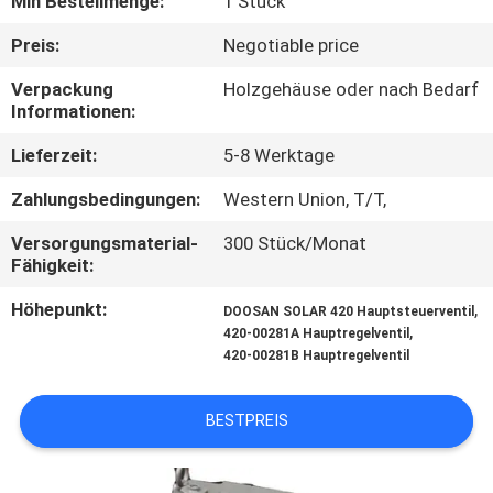
Min Bestellmenge:
1 Stück
FABRIK
Preis:
Negotiable price
TOUR
Verpackung
Holzgehäuse oder nach Bedarf
Informationen:
QUALITÄTSKONTROLLE
Lieferzeit:
5-8 Werktage
Zahlungsbedingungen:
Western Union, T/T,
KONTAKT
Versorgungsmaterial-
300 Stück/Monat
Fähigkeit:
NACHRICHTEN
Höhepunkt:
,
DOOSAN SOLAR 420 Hauptsteuerventil
,
420-00281A Hauptregelventil
420-00281B Hauptregelventil
ALLE
FÄLLE
BESTPREIS
REFERENZEN