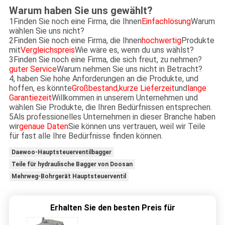
Warum haben Sie uns gewählt?
1Finden Sie noch eine Firma, die Ihnen
Einfachlösung
Warum
wählen Sie uns nicht?
2Finden Sie noch eine Firma, die Ihnen
hochwertig
Produkte
mit
Vergleichspreis
Wie wäre es, wenn du uns wählst?
3Finden Sie noch eine Firma, die sich freut, zu nehmen?
guter Service
Warum nehmen Sie uns nicht in Betracht?
4, haben Sie hohe Anforderungen an die Produkte, und
hoffen, es könnte
Großbestand
,
kurze Lieferzeit
und
lange
Garantiezeit
Willkommen in unserem Unternehmen und
wählen Sie Produkte, die Ihren Bedürfnissen entsprechen.
5Als professionelles Unternehmen in dieser Branche haben
wir
genaue Daten
Sie können uns vertrauen, weil wir Teile
für fast alle Ihre Bedürfnisse finden können.
Daewoo-Hauptsteuerventilbagger
Teile für hydraulische Bagger von Doosan
Mehrweg-Bohrgerät Hauptsteuerventil
Erhalten Sie den besten Preis für