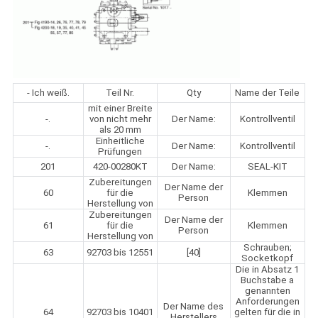
- Ich weiß.
Teil Nr.
Qty
Name der Teile
mit einer Breite
-.
von nicht mehr
Der Name:
Kontrollventil
als 20 mm
Einheitliche
-.
Der Name:
Kontrollventil
Prüfungen
201
420-00280KT
Der Name:
SEAL-KIT
Zubereitungen
Der Name der
60
für die
Klemmen
Person
Herstellung von
Zubereitungen
Der Name der
61
für die
Klemmen
Person
Herstellung von
Schrauben;
63
92703 bis 12551
[40]
Socketkopf
Die in Absatz 1
Buchstabe a
genannten
Anforderungen
Der Name des
64
92703 bis 10401
gelten für die in
Herstellers