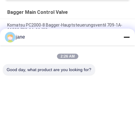
Bagger Main Control Valve
Komatsu PC2000-8 Bagger-Hauptsteuerungsventil 709-1A-
11300 709-1A-11400
jane
PC160LC-7 PC160-7 Steuerventil Bagger Komatsu, 723-57-
16100 Bagger Hauptteile
2:26 AM
VOE14541591 Bohrer-Hauptsteuerventil für Volvo EC290B
EC290C FC329C
Good day, what product are you looking for?
Beliebte Kategorien
Alle
Bagger Hydraulic 
Bagger Main 
Pump
Control Valve
Bagger Swing 
Baggerachsantrieb
Gearbox
Hydraulische 