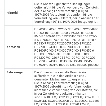
Die in Absatz 1 genannten Bedingungen
gelten nicht für die Verwendung von Zellstoff,
der in Anhang I der Verordnung (EG) Nr.
Hitachi
1907/2006 festgelegt ist, sondern für die
Verwendung von Zellstoff, der in Anhang I der
Verordnung (EG) Nr. 1907/2006 festgelegt ist.
PC200 PC200-6 PC200-7 PC200-8 PC200-8MO
PC200-10 PC300 PC300-7 PC300-8 PC300-
8MO PC300-10 PC45 PC50 PC55 PC56 PC60-
5-6-7 PC60-8 PC70-8 PC78 PC100-3 PC120-6
PC130-7 PC200 PC200-7 PC200-8 PC220
Komatsu
PC270 PC240 PC300-6 PC300-7 PC300-8
PC360 PC400-6 PC400-7 PC400-8 PC450-6
PC600-6 PC650-3 PC650 PC800 PC1000
PC1200 PC1250 PC55 PC100 PC120 PC200
PC210 PC240 PC300 PC360 PC400 PC450
PC600 PC800 PC1000 pc1250 pc2000 pc3000
Fahrzeuge
Die Kommission kann die Kommission
auffordern, die in den Artikeln 6 und 7
genannten Maßnahmen zu ergreifen.
Die in Anhang I der Verordnung (EG) Nr.
1907/2006 aufgeführten Verfahren gelten
nicht für die Verwendung von Zellstoffen, die
in der Zellstoffverpackung enthalten
sind.EG210B LC, EC220DL, EC230B, EC240B LC,
EC250DL, EC280, EC290B LC, EC300DL, EC330B
LC, EC360B LC, EC380DL, EC390, EC450,