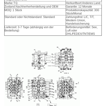
Marke:
TQ
Herkunftsort:Anderes Land
Zustand:
Nachherherherstellung und OEM
Garantie: 12 Monate
MOQ: 1 Stück
Produktionskapazität: 300
Stück/Monat
Standard oder Nichtstandard: Standard
Zahlungsfrist: L/C, T/T,
Western Union,
Handelssicherung
Lieferzeit: 3-7 Tage (abhängig von der
Beförderungsmittel: See,
Bestellung)
Luft oder
DHL/FEDEX/TNT/EMS