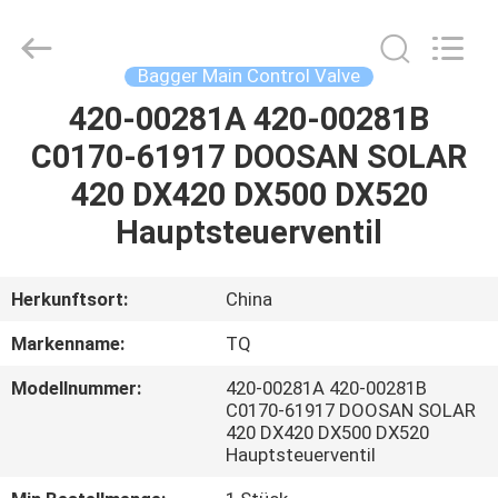
Tieqi
Construction
Machinery
Co.,
Ltd..
Bagger Main Control Valve
All
Rights
420-00281A 420-00281B
STARTSEITE
Reserved.
C0170-61917 DOOSAN SOLAR
PRODUKTE
420 DX420 DX500 DX520
Hauptsteuerventil
VIDEOS
Herkunftsort:
China
VR
Markenname:
TQ
SHOW
Modellnummer:
420-00281A 420-00281B
C0170-61917 DOOSAN SOLAR
ÜBER
420 DX420 DX500 DX520
Hauptsteuerventil
UNS