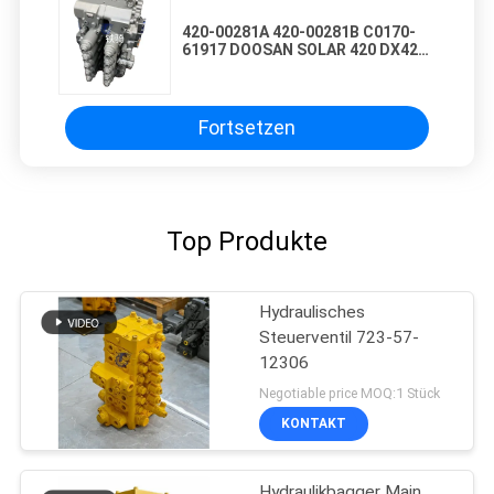
420-00281A 420-00281B C0170-
61917 DOOSAN SOLAR 420 DX420
DX500 DX520 Hauptsteuerventil
Fortsetzen
Top Produkte
Hydraulisches
Steuerventil 723-57-
12306
Negotiable price MOQ:1 Stück
KONTAKT
Hydraulikbagger Main