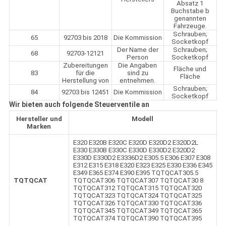
Absatz 1
Buchstabe b
genannten
Fahrzeuge.
Schrauben;
65
92703 bis 2018
Die Kommission
Socketkopf
Der Name der
Schrauben;
68
92703-12121
Person
Socketkopf
Zubereitungen
Die Angaben
Fläche und
83
für die
sind zu
Fläche
Herstellung von
entnehmen.
Schrauben;
84
92703 bis 12451
Die Kommission
Socketkopf
Wir bieten auch folgende Steuerventile an
Hersteller und
Modell
Marken
E320 E320B E320C E320D E320D2 E320D2L
E330 E330B E330C E330D E330D2 E320D2
E330D E330D2 E3336D2 E305.5 E306 E307 E308
E312 E315 E318 E320 E323 E325 E330 E336 E345
E349 E365 E374 E390 E395 TQTQCAT305.5
TQTQCAT
TQTQCAT306 TQTQCAT307 TQTQCAT30 8
TQTQCAT312 TQTQCAT315 TQTQCAT320
TQTQCAT323 TQTQCAT324 TQTQCAT325
TQTQCAT326 TQTQCAT330 TQTQCAT336
TQTQCAT345 TQTQCAT349 TQTQCAT365
TQTQCAT374 TQTQCAT390 TQTQCAT395