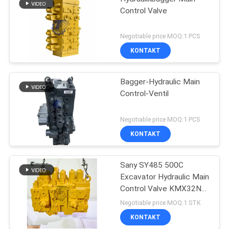
Control Valve
Negotiable price MOQ:1 PCS
KONTAKT
Bagger-Hydraulic Main
Control-Ventil
Negotiable price MOQ:1 PCS
KONTAKT
Sany SY485 500C
Excavator Hydraulic Main
Control Valve KMX32NA
High Quality
Negotiable price MOQ:1 STK
KONTAKT