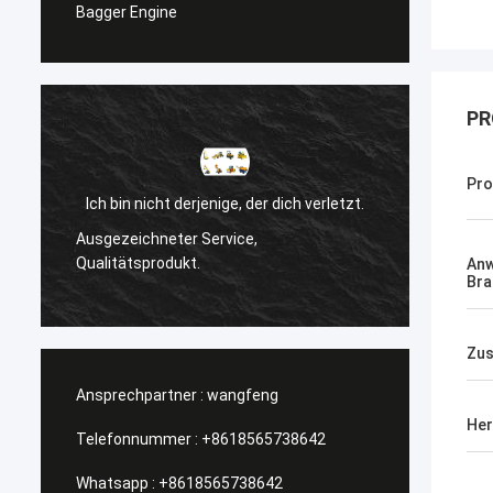
Bagger Engine
PR
Pro
Ich bin nicht derjenige, der dich verletzt.
l
Ausgezeichneter Service,
Manage
Qualitätsprodukt.
An
Bra
Zus
Ansprechpartner :
wangfeng
Her
Telefonnummer :
+8618565738642
Whatsapp :
+8618565738642