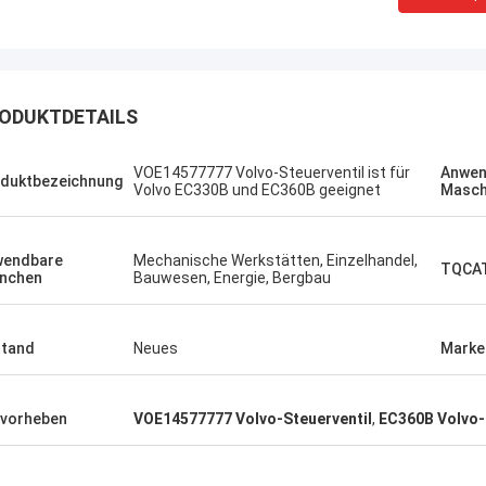
ODUKTDETAILS
VOE14577777 Volvo-Steuerventil ist für
Anwen
duktbezeichnung
Volvo EC330B und EC360B geeignet
Masch
Sanёк Нижегородский
Erdenetumur 
ment-Service, schnell und schnell.
ein angenehmes Einkau
wendbare
Mechanische Werkstätten, Einzelhandel,
TQCAT
nchen
Bauwesen, Energie, Bergbau
tand
Neues
Marke
vorheben
VOE14577777 Volvo-Steuerventil
,
EC360B Volvo-