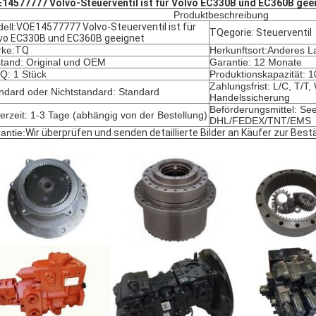
14577777 Volvo-Steuerventil ist für Volvo EC330B und EC360B gee
Produktbeschreibung
ell:
VOE14577777 Volvo-Steuerventil ist für
TQegorie: Steuerventil
vo EC330B und EC360B geeignet
ke:
TQ
Herkunftsort:Anderes L
tand: Original und OEM
Garantie: 12 Monate
: 1 Stück
Produktionskapazität: 
Zahlungsfrist: L/C, T/T
ndard oder Nichtstandard: Standard
Handelssicherung
Beförderungsmittel: See
ferzeit: 1-3 Tage (abhängig von der Bestellung)
DHL/FEDEX/TNT/EMS
antie:
Wir überprüfen und senden detaillierte Bilder an Käufer zur Best