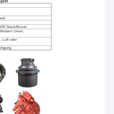
ignet
and
1000 Stück/Monat
, Western Union,
, Luft oder
ätigung.