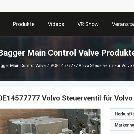
Produkte
Videos
VR Show
Veransta
Bagger Main Control Valve Produkt
gger Main Control Valve
/
VOE14577777 Volvo Steuerventil Für Volv
OE14577777 Volvo Steuerventil für Volv
Herkunft
Markenn