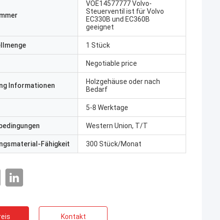
VOE14577777 Volvo-
Steuerventil ist für Volvo
ummer
EC330B und EC360B
geeignet
ellmenge
1 Stück
Negotiable price
Holzgehäuse oder nach
ng Informationen
Bedarf
5-8 Werktage
bedingungen
Western Union, T/T
gsmaterial-Fähigkeit
300 Stück/Monat
eis
Kontakt