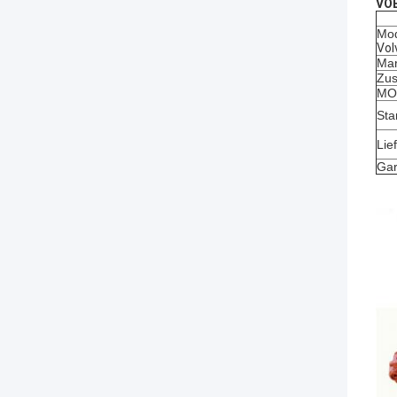
VOE
Mod
Vol
Mar
Zus
MOQ
Sta
Lie
Gar