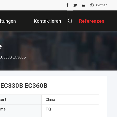
German
ltungen
Kontaktieren
Referenzen
Sie Uns
e
o EC330B EC360B
o EC330B EC360B
sort
China
ame
TQ