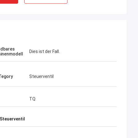
dbares
Jose
Dies ist der Fall.
inenmodell
Ich mag diese Firma. Sie sind professionel
Kampana
und freundlich. Ausgezeichneter Service
fen
und freundliche Beratung, schnelle
egory
Steuerventil
Lieferung. Sehr guter Preis. Ich möchte
wieder bestellen, wenn ich es brauche.
TQ
Steuerventil