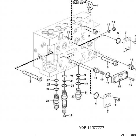
VOE 14577777
1
VOE 148