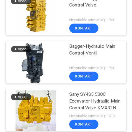
Control Valve
Negotiable price MOQ:1 PCS
KONTAKT
Bagger-Hydraulic Main
Control-Ventil
Negotiable price MOQ:1 PCS
KONTAKT
Sany SY485 500C
Excavator Hydraulic Main
Control Valve KMX32NA
High Quality
Negotiable price MOQ:1 STK
KONTAKT