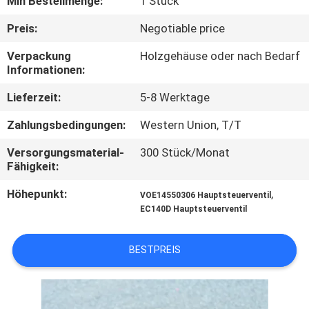
Min Bestellmenge:
1 Stück
FABRIK
Preis:
Negotiable price
TOUR
Verpackung
Holzgehäuse oder nach Bedarf
Informationen:
QUALITÄTSKONTROLLE
Lieferzeit:
5-8 Werktage
Zahlungsbedingungen:
Western Union, T/T
KONTAKT
Versorgungsmaterial-
300 Stück/Monat
Fähigkeit:
NACHRICHTEN
Höhepunkt:
,
VOE14550306 Hauptsteuerventil
EC140D Hauptsteuerventil
ALLE
FÄLLE
BESTPREIS
REFERENZEN