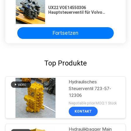
UX22 VOE14550306
Hauptsteuerventil für Volvo
EC135B EC140 EC140B EC140D
Fortsetzen
Top Produkte
Hydraulisches
Steuerventil 723-57-
12306
Negotiable price MOQ:1 Stück
KONTAKT
Hydraulikbagger Main