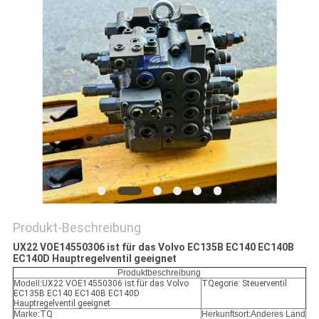
SITEMAP
DATENSCHUTZ-
BESTIMMUNGEN
Produkt-Beschreibung
UX22 VOE14550306 ist für das Volvo EC135B EC140 EC140B
EC140D Hauptregelventil geeignet
Produktbeschreibung
Modell:
UX22 VOE14550306 ist für das Volvo
TQegorie: Steuerventil
EC135B EC140 EC140B EC140D
Hauptregelventil geeignet
Marke:
TQ
Herkunftsort:Anderes Land