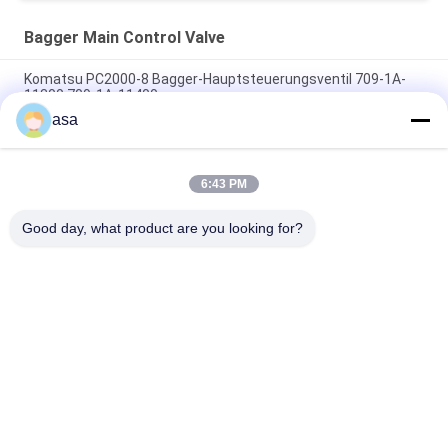
Bagger Main Control Valve
Komatsu PC2000-8 Bagger-Hauptsteuerungsventil 709-1A-
11300 709-1A-11400
asa
PC160LC-7 PC160-7 Steuerventil Bagger Komatsu, 723-57-
16100 Bagger Hauptteile
6:43 PM
VOE14541591 Bohrer-Hauptsteuerventil für Volvo EC290B
EC290C FC329C
Good day, what product are you looking for?
Beliebte Kategorien
Alle
Bagger Hydraulic 
Bagger Main 
Pump
Control Valve
Bagger Swing 
Baggerachsantrieb
Gearbox
Hydraulische 