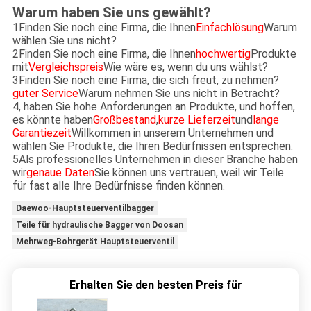
Warum haben Sie uns gewählt?
1Finden Sie noch eine Firma, die Ihnen
Einfachlösung
Warum
wählen Sie uns nicht?
2Finden Sie noch eine Firma, die Ihnen
hochwertig
Produkte
mit
Vergleichspreis
Wie wäre es, wenn du uns wählst?
3Finden Sie noch eine Firma, die sich freut, zu nehmen?
guter Service
Warum nehmen Sie uns nicht in Betracht?
4, haben Sie hohe Anforderungen an Produkte, und hoffen,
es könnte haben
Großbestand
,
kurze Lieferzeit
und
lange
Garantiezeit
Willkommen in unserem Unternehmen und
wählen Sie Produkte, die Ihren Bedürfnissen entsprechen.
5Als professionelles Unternehmen in dieser Branche haben
wir
genaue Daten
Sie können uns vertrauen, weil wir Teile
für fast alle Ihre Bedürfnisse finden können.
Daewoo-Hauptsteuerventilbagger
Teile für hydraulische Bagger von Doosan
Mehrweg-Bohrgerät Hauptsteuerventil
Erhalten Sie den besten Preis für