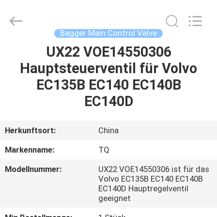
Tieqi
Construction
Machinery
Co.,
Ltd..
Bagger Main Control Valve
All
Rights
UX22 VOE14550306
STARTSEITE
Reserved.
Hauptsteuerventil für Volvo
PRODUKTE
EC135B EC140 EC140B
EC140D
VIDEOS
Herkunftsort:
China
VR
Markenname:
TQ
SHOW
Modellnummer:
UX22 VOE14550306 ist für das
Volvo EC135B EC140 EC140B
ÜBER
EC140D Hauptregelventil
geeignet
UNS