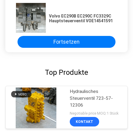
Volvo EC290B EC290C FC3329C
Hauptsteuerventil VOE14541591
Fortsetzen
Top Produkte
Hydraulisches
Steuerventil 723-57-
12306
Negotiable price MOQ:1 Stück
KONTAKT