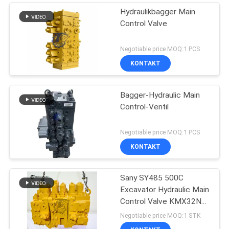
Hydraulikbagger Main
Control Valve
Negotiable price MOQ:1 PCS
KONTAKT
Bagger-Hydraulic Main
Control-Ventil
Negotiable price MOQ:1 PCS
KONTAKT
Sany SY485 500C
Excavator Hydraulic Main
Control Valve KMX32NA
High Quality
Negotiable price MOQ:1 STK