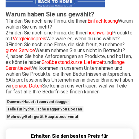
Warum haben Sie uns gewählt?
1Finden Sie noch eine Firma, die Ihnen
Einfachlösung
Warum
wählen Sie uns nicht?
2Finden Sie noch eine Firma, die Ihnen
hochwertig
Produkte
mit
Vergleichspreis
Wie wäre es, wenn du uns wählst?
3Finden Sie noch eine Firma, die sich freut, zu nehmen?
guter Service
Warum nehmen Sie uns nicht in Betracht?
4, haben Sie hohe Anforderungen an Produkte, und hoffen,
es könnte haben
Großbestand
,
kurze Lieferzeit
und
lange
Garantiezeit
Willkommen in unserem Unternehmen und
wählen Sie Produkte, die Ihren Bedürfnissen entsprechen.
5Als professionelles Unternehmen in dieser Branche haben
wir
genaue Daten
Sie können uns vertrauen, weil wir Teile
für fast alle Ihre Bedürfnisse finden können.
Daewoo-Hauptsteuerventilbagger
Teile für hydraulische Bagger von Doosan
Mehrweg-Bohrgerät Hauptsteuerventil
Erhalten Sie den besten Preis für