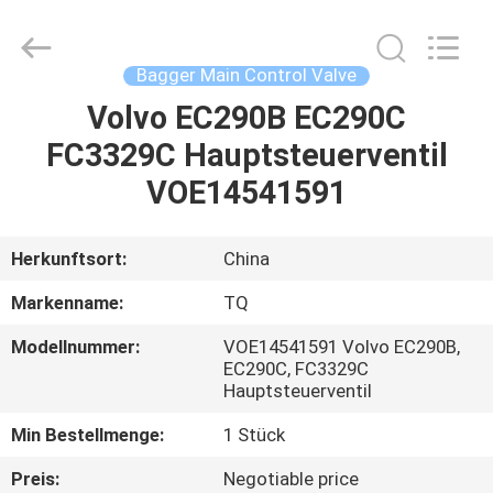
Tieqi
Construction
Machinery
Co.,
Ltd..
Bagger Main Control Valve
All
Rights
Volvo EC290B EC290C
STARTSEITE
Reserved.
FC3329C Hauptsteuerventil
PRODUKTE
VOE14541591
VIDEOS
Herkunftsort:
China
Markenname:
TQ
VR
Modellnummer:
VOE14541591 Volvo EC290B,
SHOW
EC290C, FC3329C
Hauptsteuerventil
ÜBER
Min Bestellmenge:
1 Stück
UNS
Preis:
Negotiable price