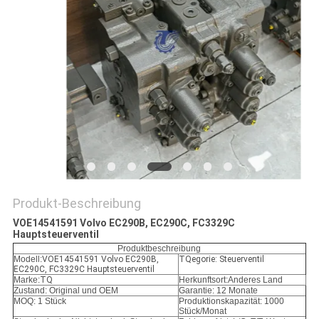
SITEMAP
DATENSCHUTZ-
BESTIMMUNGEN
Produkt-Beschreibung
VOE14541591 Volvo EC290B, EC290C, FC3329C
Hauptsteuerventil
Produktbeschreibung
Modell:
VOE14541591 Volvo EC290B,
TQegorie: Steuerventil
EC290C, FC3329C Hauptsteuerventil
Marke:
TQ
Herkunftsort:Anderes Land
Zustand: Original und OEM
Garantie: 12 Monate
MOQ: 1 Stück
Produktionskapazität: 1000
Stück/Monat