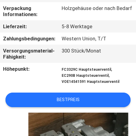
Verpackung
Holzgehäuse oder nach Bedarf
FABRIK
Informationen:
TOUR
Lieferzeit:
5-8 Werktage
Zahlungsbedingungen:
Western Union, T/T
QUALITÄTSKONTROLLE
Versorgungsmaterial-
300 Stück/Monat
Fähigkeit:
KONTAKT
Höhepunkt:
,
FC3329C Hauptsteuerventil
,
EC290B Hauptsteuerventil
NACHRICHTEN
VOE14541591 Hauptsteuerventil
ALLE
BESTPREIS
FÄLLE
REFERENZEN