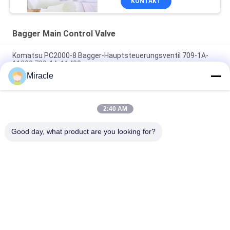
KONTAKT
Bagger Main Control Valve
Komatsu PC2000-8 Bagger-Hauptsteuerungsventil 709-1A-
11300 709-1A-11400
Miracle
PC160LC-7 PC160-7 Steuerventil Bagger Komatsu, 723-57-
16100 Bagger Hauptteile
2:40 AM
VOE14541591 Bohrer-Hauptsteuerventil für Volvo EC290B
EC290C FC329C
Good day, what product are you looking for?
Beliebte Kategorien
Alle
Bagger Hydraulic 
Bagger Main 
Pump
Control Valve
Bagger Swing 
Baggerachsantrieb
Gearbox