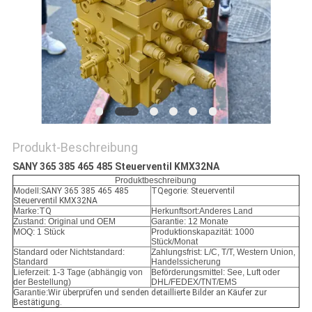
SITEMAP
DATENSCHUTZ-
BESTIMMUNGEN
Produkt-Beschreibung
SANY 365 385 465 485 Steuerventil KMX32NA
Produktbeschreibung
Modell:
SANY 365 385 465 485
TQegorie: Steuerventil
Steuerventil KMX32NA
Marke:
TQ
Herkunftsort:Anderes Land
Zustand: Original und OEM
Garantie: 12 Monate
MOQ: 1 Stück
Produktionskapazität: 1000
Stück/Monat
Standard oder Nichtstandard:
Zahlungsfrist: L/C, T/T, Western Union,
Standard
Handelssicherung
Lieferzeit: 1-3 Tage (abhängig von
Beförderungsmittel: See, Luft oder
der Bestellung)
DHL/FEDEX/TNT/EMS
Garantie:
Wir überprüfen und senden detaillierte Bilder an Käufer zur
Bestätigung.