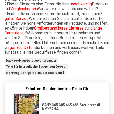
2Finden Sie noch eine Firma, die Ihnen
hochwertig
Produkte
mit
Vergleichspreis
Wie wäre es, wenn du uns wählst?
3Finden Sie noch eine Firma, die sich freut, zu nehmen?
guter Service
Warum nehmen Sie uns nicht in Betracht?
4, haben Sie hohe Anforderungen an Produkte, und hoffen,
es könnte haben
Großbestand
,
kurze Lieferzeit
und
lange
Garantiezeit
Willkommen in unserem Unternehmen und
wählen Sie Produkte, die Ihren Bedürfnissen entsprechen.
5Als professionelles Unternehmen in dieser Branche haben
wir
genaue Daten
Sie können uns vertrauen, weil wir Teile
für fast alle Ihre Bedürfnisse finden können.
Daewoo-Hauptsteuerventilbagger
Teile für hydraulische Bagger von Doosan
Mehrweg-Bohrgerät Hauptsteuerventil
Erhalten Sie den besten Preis für
SANY 365 385 465 485 Steuerventil
KMX32NA