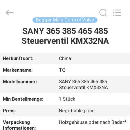
Tieqi
Construction
Machinery
Co.,
Ltd..
Bagger Main Control Valve
All
Rights
SANY 365 385 465 485
STARTSEITE
Reserved.
Steuerventil KMX32NA
PRODUKTE
Herkunftsort:
China
VIDEOS
Markenname:
TQ
Modellnummer:
SANY 365 385 465 485
VR
Steuerventil KMX32NA
SHOW
Min Bestellmenge:
1 Stück
Preis:
Negotiable price
ÜBER
Verpackung
Holzgehäuse oder nach Bedarf
UNS
Informationen: