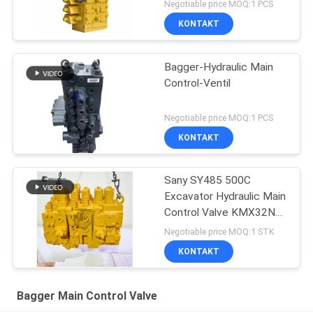
Negotiable price MOQ:1 PCS
KONTAKT
Bagger-Hydraulic Main
Control-Ventil
Negotiable price MOQ:1 PCS
KONTAKT
Sany SY485 500C
Excavator Hydraulic Main
Control Valve KMX32NA
High Quality
Negotiable price MOQ:1 STK
KONTAKT
Bagger Main Control Valve