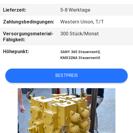
Lieferzeit:
5-8 Werktage
FABRIK
TOUR
Zahlungsbedingungen:
Western Union, T/T
Versorgungsmaterial-
300 Stück/Monat
Fähigkeit:
QUALITÄTSKONTROLLE
Höhepunkt:
,
SANY 365 Steuerventil
KMX32NA Steuerventil
KONTAKT
BESTPREIS
NACHRICHTEN
ALLE
FÄLLE
REFERENZEN