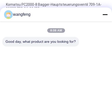
Komatsu PC2000-8 Bagger-Hauptsteuerungsventil 709-1A-
11300 709-1A-11400
wangfeng
PC160LC-7 PC160-7 Steuerventil Bagger Komatsu, 723-57-
16100 Bagger Hauptteile
8:08 AM
VOE14541591 Bohrer-Hauptsteuerventil für Volvo EC290B
EC290C FC329C
Good day, what product are you looking for?
Beliebte Kategorien
Alle
Bagger Hydraulic 
Bagger Main 
Pump
Control Valve
Bagger Swing 
Baggerachsantrieb
Gearbox
Hydraulische 
Hydraulikpumpenteile
Lüfterpumpe
KAWASAK Hydraulic 