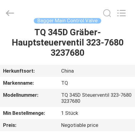
Tieqi
Construction
Machinery
Co.,
Ltd..
Bagger Main Control Valve
All
Rights
TQ 345D Gräber-
STARTSEITE
Reserved.
Hauptsteuerventil 323-7680
PRODUKTE
3237680
VIDEOS
Herkunftsort:
China
Markenname:
TQ
VR
Modellnummer:
TQ 345D Steuerventil 323-7680
SHOW
3237680
Min Bestellmenge:
1 Stück
ÜBER
Preis:
Negotiable price
UNS