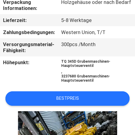
Verpackung
Holzgehäuse oder nach Bedarf
Informationen:
FABRIK
Lieferzeit:
5-8 Werktage
TOUR
Zahlungsbedingungen:
Western Union, T/T
QUALITÄTSKONTROLLE
Versorgungsmaterial-
300pcs /Month
Fähigkeit:
KONTAKT
Höhepunkt:
TQ 345D Grubenmaschinen-
Hauptsteuerventil
,
3237680 Grubenmaschinen-
NACHRICHTEN
Hauptsteuerventil
ALLE
BESTPREIS
FÄLLE
REFERENZEN