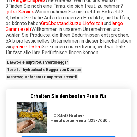
mit
Vergleichspreis
Wie wäre es, wenn du uns wählst?
3Finden Sie noch eine Firma, die sich freut, zu nehmen?
guter Service
Warum nehmen Sie uns nicht in Betracht?
4, haben Sie hohe Anforderungen an Produkte, und hoffen,
es könnte haben
Großbestand
,
kurze Lieferzeit
und
lange
Garantiezeit
Willkommen in unserem Unternehmen und
wählen Sie Produkte, die Ihren Bedürfnissen entsprechen.
5Als professionelles Unternehmen in dieser Branche haben
wir
genaue Daten
Sie können uns vertrauen, weil wir Teile
für fast alle Ihre Bedürfnisse finden können.
Daewoo-Hauptsteuerventilbagger
Teile für hydraulische Bagger von Doosan
Mehrweg-Bohrgerät Hauptsteuerventil
Erhalten Sie den besten Preis für
TQ 345D Gräber-
Hauptsteuerventil 323-7680
3237680