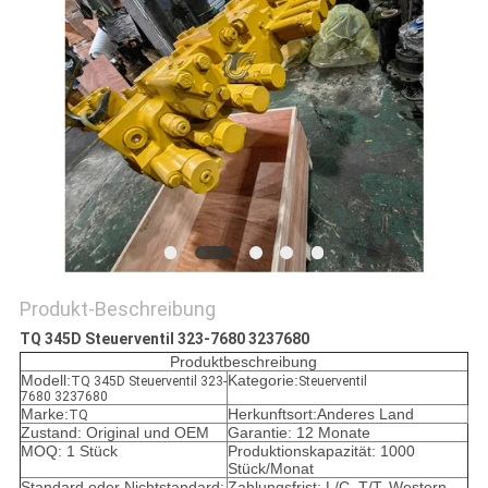
SITEMAP
DATENSCHUTZ-
BESTIMMUNGEN
Produkt-Beschreibung
TQ 345D Steuerventil 323-7680 3237680
Produktbeschreibung
Modell:
Kategorie:
TQ 345D Steuerventil 323-
Steuerventil
7680 3237680
Marke:
Herkunftsort:Anderes Land
TQ
Zustand: Original und OEM
Garantie: 12 Monate
MOQ: 1 Stück
Produktionskapazität: 1000
Stück/Monat
Standard oder Nichtstandard:
Zahlungsfrist: L/C, T/T, Western