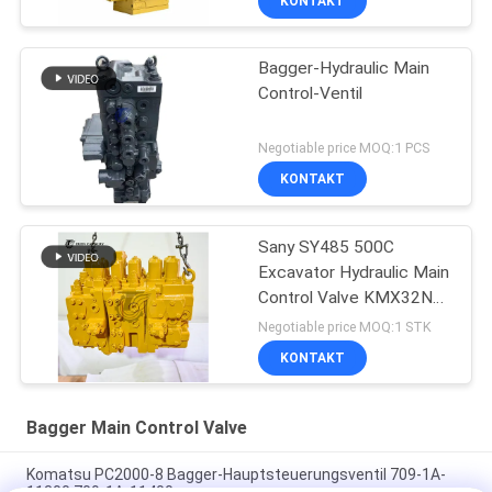
KONTAKT
Bagger-Hydraulic Main
Control-Ventil
Negotiable price MOQ:1 PCS
KONTAKT
Sany SY485 500C
Excavator Hydraulic Main
Control Valve KMX32NA
High Quality
Negotiable price MOQ:1 STK
KONTAKT
Bagger Main Control Valve
Komatsu PC2000-8 Bagger-Hauptsteuerungsventil 709-1A-