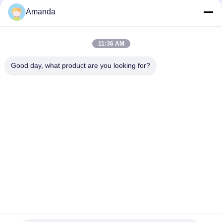
11300 709-1A-11400
Amanda
PC160LC-7 PC160-7 Steuerventil Bagger Komatsu, 723-57-
16100 Bagger Hauptteile
11:36 AM
VOE14541591 Bohrer-Hauptsteuerventil für Volvo EC290B
EC290C FC329C
Good day, what product are you looking for?
Beliebte Kategorien
Alle
Bagger Hydraulic 
Bagger Main 
Pump
Control Valve
Bagger Swing 
Baggerachsantrieb
Gearbox
Hydraulische 
Hydraulikpumpenteile
Lüfterpumpe
KAWASAK Hydraulic 
Bagger Travel Motor
Pump