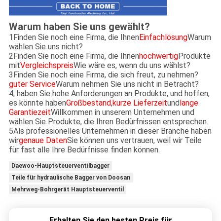
Warum haben Sie uns gewählt?
1Finden Sie noch eine Firma, die Ihnen
Einfachlösung
Warum
wählen Sie uns nicht?
2Finden Sie noch eine Firma, die Ihnen
hochwertig
Produkte
mit
Vergleichspreis
Wie wäre es, wenn du uns wählst?
3Finden Sie noch eine Firma, die sich freut, zu nehmen?
guter Service
Warum nehmen Sie uns nicht in Betracht?
4, haben Sie hohe Anforderungen an Produkte, und hoffen,
es könnte haben
Großbestand
,
kurze Lieferzeit
und
lange
Garantiezeit
Willkommen in unserem Unternehmen und
wählen Sie Produkte, die Ihren Bedürfnissen entsprechen.
5Als professionelles Unternehmen in dieser Branche haben
wir
genaue Daten
Sie können uns vertrauen, weil wir Teile
für fast alle Ihre Bedürfnisse finden können.
Daewoo-Hauptsteuerventilbagger
Teile für hydraulische Bagger von Doosan
Mehrweg-Bohrgerät Hauptsteuerventil
Erhalten Sie den besten Preis für