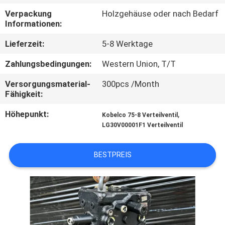
Verpackung
Holzgehäuse oder nach Bedarf
FABRIK
Informationen:
TOUR
Lieferzeit:
5-8 Werktage
Zahlungsbedingungen:
Western Union, T/T
QUALITÄTSKONTROLLE
Versorgungsmaterial-
300pcs /Month
Fähigkeit:
KONTAKT
Höhepunkt:
,
Kobelco 75-8 Verteilventil
LG30V00001F1 Verteilventil
NACHRICHTEN
BESTPREIS
ALLE
FÄLLE
REFERENZEN