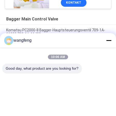
KONTAKT
Bagger Main Control Valve
Komatsu PC2000-8 Bagger-Hauptsteuerungsventil 709-1A-
11300 709-1A-11400
wangfeng
PC160LC-7 PC160-7 Steuerventil Bagger Komatsu, 723-57-
16100 Bagger Hauptteile
10:06 AM
VOE14541591 Bohrer-Hauptsteuerventil für Volvo EC290B
EC290C FC329C
Good day, what product are you looking for?
Beliebte Kategorien
Alle
Bagger Hydraulic 
Bagger Main 
Pump
Control Valve
Bagger Swing 
Baggerachsantrieb
Gearbox