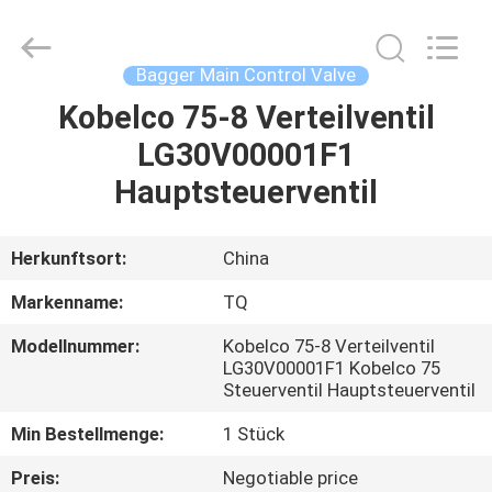
Tieqi
Construction
Machinery
Co.,
Ltd..
Bagger Main Control Valve
All
Rights
Kobelco 75-8 Verteilventil
STARTSEITE
Reserved.
LG30V00001F1
PRODUKTE
Hauptsteuerventil
VIDEOS
Herkunftsort:
China
Markenname:
TQ
VR
Modellnummer:
Kobelco 75-8 Verteilventil
SHOW
LG30V00001F1 Kobelco 75
Steuerventil Hauptsteuerventil
ÜBER
Min Bestellmenge:
1 Stück
UNS
Preis:
Negotiable price