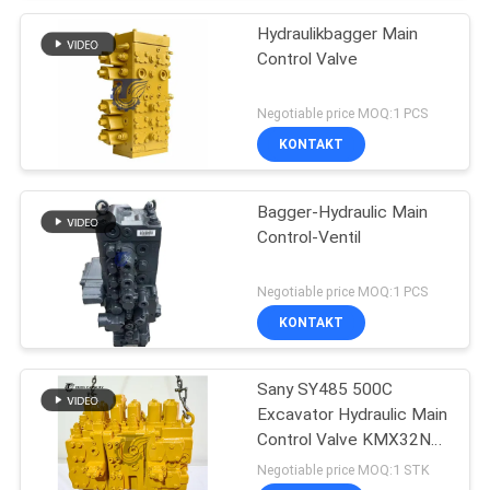
Hydraulikbagger Main
Control Valve
Negotiable price MOQ:1 PCS
KONTAKT
Bagger-Hydraulic Main
Control-Ventil
Negotiable price MOQ:1 PCS
KONTAKT
Sany SY485 500C
Excavator Hydraulic Main
Control Valve KMX32NA
High Quality
Negotiable price MOQ:1 STK