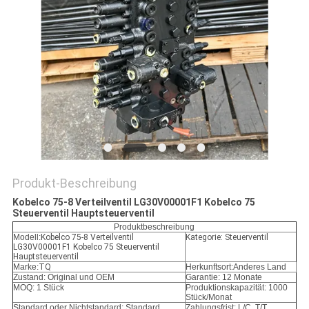
SITEMAP
DATENSCHUTZ-
BESTIMMUNGEN
Produkt-Beschreibung
Kobelco 75-8 Verteilventil LG30V00001F1 Kobelco 75
Steuerventil Hauptsteuerventil
Produktbeschreibung
Modell:
Kobelco 75-8 Verteilventil
Kategorie: Steuerventil
LG30V00001F1 Kobelco 75 Steuerventil
Hauptsteuerventil
Marke:
TQ
Herkunftsort:Anderes Land
Zustand: Original und OEM
Garantie: 12 Monate
MOQ: 1 Stück
Produktionskapazität: 1000
Stück/Monat
Standard oder Nichtstandard: Standard
Zahlungsfrist: L/C, T/T,