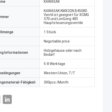
ame
KAWASAK
KAWASAK KMX32N B4508D
Ventil ist geeignet für XCMG
ummer
370 und LonGong 485
Hauptsteuerungsventile
ellmenge
1 Stück
Negotiable price
Holzgehäuse oder nach
ng Informationen
Bedarf
5-8 Werktage
bedingungen
Western Union, T/T
gsmaterial-Fähigkeit
300pcs /Month