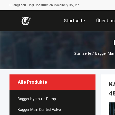
Guangzhou Tieqi Construction Machinery Co., Ltd.
Startseite
Über Uns
Startseite
/
Bagger Main
Alle Produkte
K
48
Bagger Hydraulic Pump
Bagger Main Control Valve