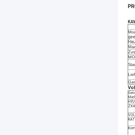
PR
KAW
Mod
gee
Hau
Mar
Zus
MOQ
Sta
Lie
Gar
Vo
Gen
Mar
HYU
ZXA
VO
KAT
Kom