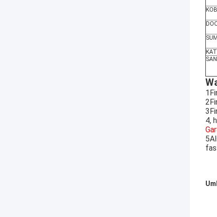
KO
DO
SU
KA
SAN
Wa
1Fi
2Fi
3Fi
4, 
Gar
5Al
fas
Umb