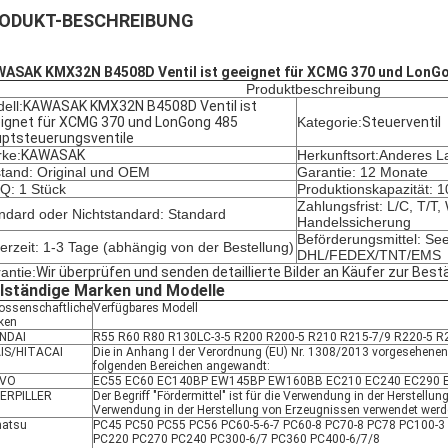
ODUKT-BESCHREIBUNG
ASAK KMX32N B4508D Ventil ist geeignet für XCMG 370 und LonGo
Produktbeschreibung
ell:
KAWASAK KMX32N B4508D Ventil ist
ignet für XCMG 370 und LonGong 485
Kategorie:
Steuerventil
ptsteuerungsventile
ke:
KAWASAK
Herkunftsort:Anderes L
tand: Original und OEM
Garantie: 12 Monate
: 1 Stück
Produktionskapazität: 
Zahlungsfrist: L/C, T/T
ndard oder Nichtstandard: Standard
Handelssicherung
Beförderungsmittel: See
ferzeit: 1-3 Tage (abhängig von der Bestellung)
DHL/FEDEX/TNT/EMS
antie:
Wir überprüfen und senden detaillierte Bilder an Käufer zur Best
llständige Marken und Modelle
ossenschaftliche
Verfügbares Modell
ken
NDAI
R55 R60 R80 R130LC-3-5 R200 R200-5 R210 R215-7/9 R220-5 R
IS/HITACAI
Die in Anhang I der Verordnung (EU) Nr. 1308/2013 vorgesehen
folgenden Bereichen angewandt:
LVO
EC55 EC60 EC140BP EW145BP EW160BB EC210 EC240 EC290 E
ERPILLER
Der Begriff "Fördermittel" ist für die Verwendung in der Herstellun
Verwendung in der Herstellung von Erzeugnissen verwendet werd
atsu
PC45 PC50 PC55 PC56 PC60-5-6-7 PC60-8 PC70-8 PC78 PC100-3
PC220 PC270 PC240 PC300-6/7 PC360 PC400-6/7/8