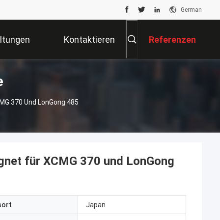
German
ltungen
Kontaktieren
Referenzen
e
Sie Uns
CMG 370 Und LonGong 485
gnet für XCMG 370 und LonGong
sort
Japan