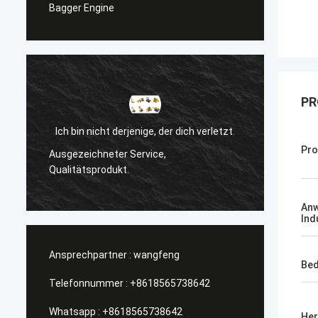
Bagger Engine
PR
Ich bin nicht derjenige, der dich verletzt.
l
Pro
Ausgezeichneter Service,
Manage
Qualitätsprodukt.
An
Ind
Ansprechpartner :
wangfeng
Bed
Telefonnummer :
+8618565738642
Whatsapp :
+8618565738642
Her