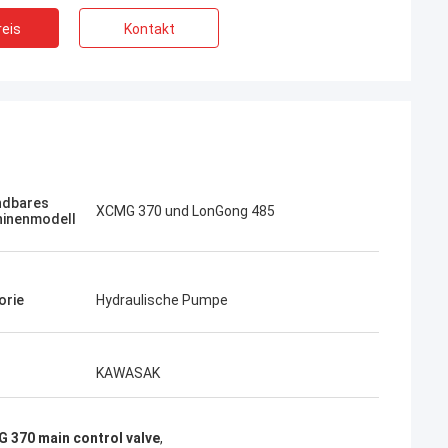
eis
Kontakt
Jose
Ich mag diese Firma. Sie sind professionel
Kampana
dbares
XCMG 370 und LonGong 485
und freundlich. Ausgezeichneter Service
inenmodell
fen
und freundliche Beratung, schnelle
Lieferung. Sehr guter Preis. Ich möchte
wieder bestellen, wenn ich es brauche.
orie
Hydraulische Pumpe
KAWASAK
 370 main control valve
,