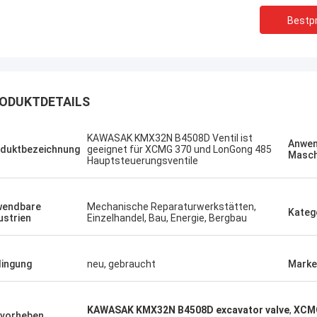
Bestpr
ODUKTDETAILS
KAWASAK KMX32N B4508D Ventil ist
Sanёк Нижегородский
Erdenetumur 
Anwen
duktbezeichnung
geeignet für XCMG 370 und LonGong 485
Masch
Hauptsteuerungsventile
ment-Service, schnell und schnell.
ein angenehmes Einkau
wendbare
Mechanische Reparaturwerkstätten,
Kateg
ustrien
Einzelhandel, Bau, Energie, Bergbau
ingung
neu, gebraucht
Marke
KAWASAK KMX32N B4508D excavator valve
,
XCMG
vorheben