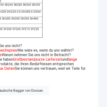
0
K250 SK260 SK280 SK300 SK330
200 DH220-3-5 DH280-5 DX60-
-3 SH280 SH300 SH350 SH400
95 SY200 SY205 SY215 SY220
ie uns nicht?
eichspreis
Wie wäre es, wenn du uns wählst?
e
Warum nehmen Sie uns nicht in Betracht?
te haben
Großbestand
,
kurze Lieferzeit
und
lange
dukte, die Ihren Bedürfnissen entsprechen.
ue Daten
Sie können uns vertrauen, weil wir Teile für
draulische Bagger von Doosan