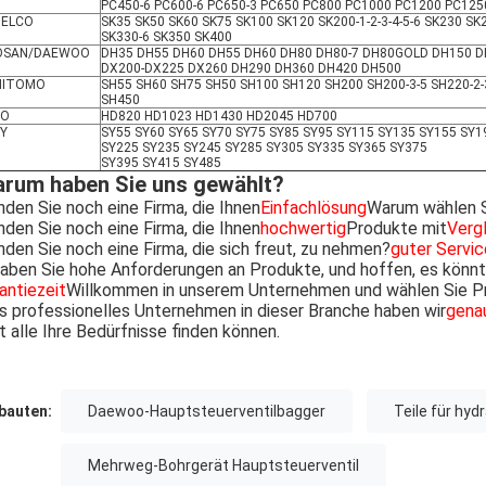
PC450-6 PC600-6 PC650-3 PC650 PC800 PC1000 PC1200 PC125
BELCO
SK35 SK50 SK60 SK75 SK100 SK120 SK200-1-2-3-4-5-6 SK230 S
SK330-6 SK350 SK400
OSAN/DAEWOO
DH35 DH55 DH60 DH55 DH60 DH80 DH80-7 DH80GOLD DH150 DH
DX200-DX225 DX260 DH290 DH360 DH420 DH500
MITOMO
SH55 SH60 SH75 SH50 SH100 SH120 SH200 SH200-3-5 SH220-2
SH450
TO
HD820 HD1023 HD1430 HD2045 HD700
Y
SY55 SY60 SY65 SY70 SY75 SY85 SY95 SY115 SY135 SY155 SY1
SY225 SY235 SY245 SY285 SY305 SY335 SY365 SY375
SY395 SY415 SY485
rum haben Sie uns gewählt?
nden Sie noch eine Firma, die Ihnen
Einfachlösung
Warum wählen S
nden Sie noch eine Firma, die Ihnen
hochwertig
Produkte mit
Vergl
nden Sie noch eine Firma, die sich freut, zu nehmen?
guter Servic
haben Sie hohe Anforderungen an Produkte, und hoffen, es könn
antiezeit
Willkommen in unserem Unternehmen und wählen Sie Pro
s professionelles Unternehmen in dieser Branche haben wir
gena
t alle Ihre Bedürfnisse finden können.
auten:
Daewoo-Hauptsteuerventilbagger
Teile für hy
Mehrweg-Bohrgerät Hauptsteuerventil