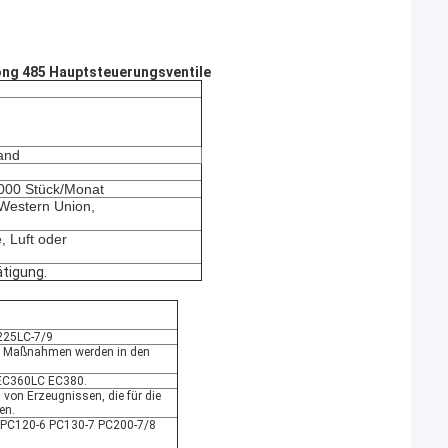
ng 485 Hauptsteuerungsventile
and
1000 Stück/Monat
, Western Union,
, Luft oder
ätigung.
225LC-7/9
en Maßnahmen werden in den
C360LC EC380.
g von Erzeugnissen, die für die
en.
 PC120-6 PC130-7 PC200-7/8