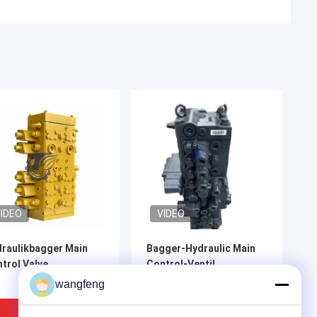
IDEO
VIDEO
raulikbagger Main
Bagger-Hydraulic Main
trol Valve
Control-Ventil
wangfeng
Bestpreis
Bestpreis