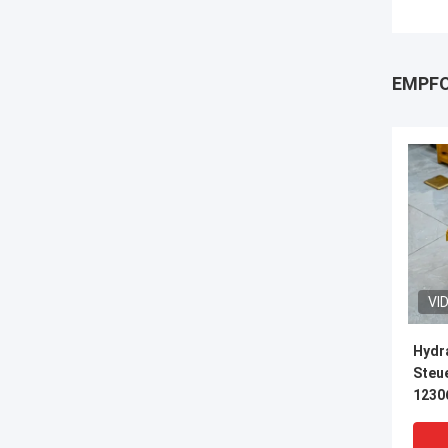
EMPFO
VI
Hydr
Steue
1230