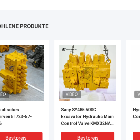
HLENE PRODUKTE
DEO
VIDEO
V
aulisches
Sany SY485 500C
Hyd
rventil 723-57-
Excavator Hydraulic Main
Con
6
Control Valve KMX32NA
High Quality
Bestpreis
Bestpreis